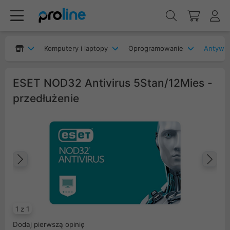
Komputery i laptopy
Oprogramowanie
Antywir
ESET NOD32 Antivirus 5Stan/12Mies -
przedłużenie
Poprzedni
Na
1 z 1
Dodaj pierwszą opinię