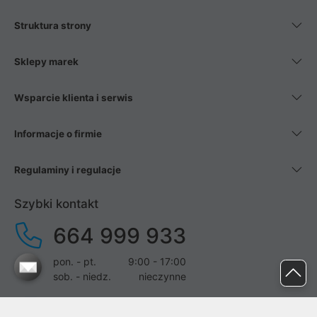
Struktura strony
Sklepy marek
Wsparcie klienta i serwis
Informacje o firmie
Regulaminy i regulacje
Szybki kontakt
664 999 933
pon. - pt.
9:00 - 17:00
sob. - niedz.
nieczynne
pomoc@proline.pl