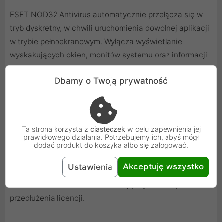
ESET NOD32 Antivirus automatycznie przełącza się w
tryb dyskretny, w chwili uruchomienia dowolnej aplikacji
w trybie pełnoekranowym. Wyłącza wyświetlanie
wyskakujących okien, monitów systemu oraz informacji
o aktualizacjach, by zachować pełną wydajność
Dbamy o Twoją prywatność
maszyny i nie przeszkadzać w rozrywce lub w pracy.
WAŻNE!
Ta strona korzysta z
ciasteczek
w celu zapewnienia jej
prawidłowego działania. Potrzebujemy ich, abyś mógł
Rejestracja przedłużenia jest możliwa tylko w przypadku
dodać produkt do koszyka albo się zalogować.
gdy jesteśmy w posiadaniu pełnej licencji z polskiej
Akceptuję wszystko
Ustawienia
dystrybucji ESET. Produkty ESET w wersjach testowych
lub Demo/Trial/OEM nie kwalifikują się do zakupu
przedłużenia licencji.