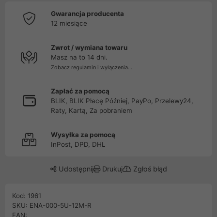
Gwarancja producenta
12 miesiące
Zwrot / wymiana towaru
Masz na to 14 dni.
Zobacz regulamin i wyłączenia...
Zapłać za pomocą
BLIK, BLIK Płacę Później, PayPo, Przelewy24,
Raty, Kartą, Za pobraniem
Wysyłka za pomocą
InPost, DPD, DHL
Udostępnij
Drukuj
Zgłoś błąd
Kod: 1961
SKU: ENA-000-5U-12M-R
EAN: