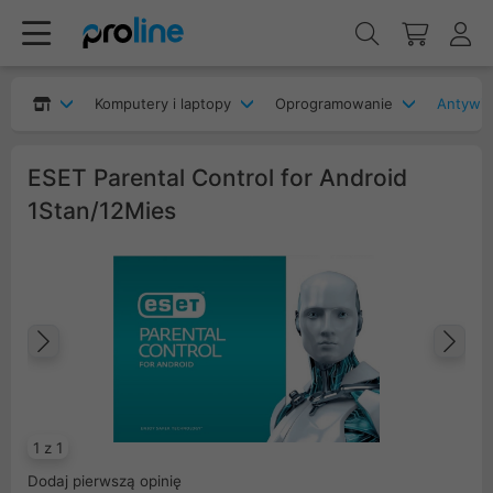
Komputery i laptopy
Oprogramowanie
Antywir
ESET Parental Control for Android
1Stan/12Mies
Poprzedni
Na
1 z 1
Dodaj pierwszą opinię