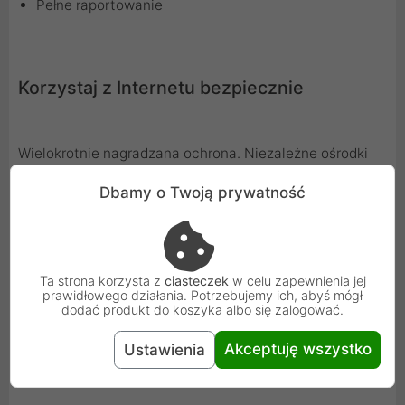
Pełne raportowanie
Korzystaj z Internetu bezpiecznie
Wielokrotnie nagradzana ochrona. Niezależne ośrodki
badawcze, sprawdzające skuteczność antywirusów,
Dbamy o Twoją prywatność
plasują firmę ESET wśród najlepszych w branży.
Produkty ESET zdobyły m.in. rekordową liczbę nagród
VB100.
Ta strona korzysta z
ciasteczek
w celu zapewnienia jej
prawidłowego działania. Potrzebujemy ich, abyś mógł
dodać produkt do koszyka albo się zalogować.
Wyprodukowane w Unii, rozwijane w
Polsce
Akceptuję wszystko
Ustawienia