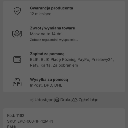
Gwarancja producenta
12 miesiące
Zwrot / wymiana towaru
Masz na to 14 dni.
Zobacz regulamin i wyłączenia...
Zapłać za pomocą
BLIK, BLIK Płacę Później, PayPo, Przelewy24,
Raty, Kartą, Za pobraniem
Wysyłka za pomocą
InPost, DPD, DHL
Udostępnij
Drukuj
Zgłoś błąd
Kod: 1162
SKU: EPC-000-1F-12M-N
EAN: