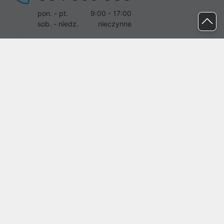
pon. - pt.
9:00 - 17:00
sob. - niedz.
nieczynne
pomoc@proline.pl
Dołącz do nas
Zgłoś błąd na stronie
Proline SA z siedzibą w Mirkowie (55-095), przy ul. Brzozowej 5,
wpisana do rejestru przedsiębiorców Krajowego Rejestru Sądowego
przez Sąd Rejonowy dla Wrocławia-Fabrycznej we Wrocławiu, VI
Wydział Gospodarczy Krajowego Rejestru Sądowego pod nr KRS:
0000282071, NIP: 8951898022, REGON: 020482041, BDO:
000437899. Kapitał zakładowy Spółki wynosi 500000,00 zł i został
on opłacony w całości.
© proline 1996 - 2026. Wszelkie prawa zastrzeżone.