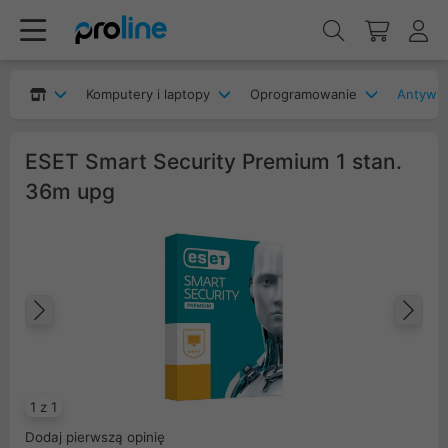
Komputery i laptopy
Oprogramowanie
Antywir
ESET Smart Security Premium 1 stan.
36m upg
Poprzedni
Na
1 z 1
Dodaj pierwszą opinię