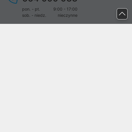
pon. - pt.
9:00 - 17:00
sob. - niedz.
nieczynne
pomoc@proline.pl
Dołącz do nas
Zgłoś błąd na stronie
Proline SA z siedzibą w Mirkowie (55-095), przy ul. Brzozowej 5,
wpisana do rejestru przedsiębiorców Krajowego Rejestru Sądowego
przez Sąd Rejonowy dla Wrocławia-Fabrycznej we Wrocławiu, VI
Wydział Gospodarczy Krajowego Rejestru Sądowego pod nr KRS:
0000282071, NIP: 8951898022, REGON: 020482041, BDO:
000437899. Kapitał zakładowy Spółki wynosi 500000,00 zł i został
on opłacony w całości.
© proline 1996 - 2026. Wszelkie prawa zastrzeżone.