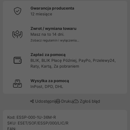
Gwarancja producenta
12 miesiące
Zwrot / wymiana towaru
Masz na to 14 dni.
Zobacz regulamin i wyłączenia...
Zapłać za pomocą
BLIK, BLIK Płacę Później, PayPo, Przelewy24,
Raty, Kartą, Za pobraniem
Wysyłka za pomocą
InPost, DPD, DHL
Udostępnij
Drukuj
Zgłoś błąd
Kod: ESSP-000-1U-36M-R
SKU: ESET/SOF/ESSP/000/LIC/R
EAN: