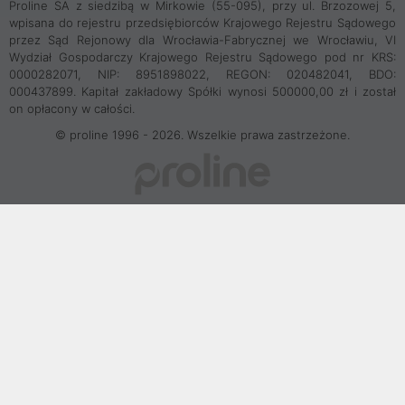
Proline SA z siedzibą w Mirkowie (55-095), przy ul. Brzozowej 5,
wpisana do rejestru przedsiębiorców Krajowego Rejestru Sądowego
przez Sąd Rejonowy dla Wrocławia-Fabrycznej we Wrocławiu, VI
Wydział Gospodarczy Krajowego Rejestru Sądowego pod nr KRS:
0000282071, NIP: 8951898022, REGON: 020482041, BDO:
000437899. Kapitał zakładowy Spółki wynosi 500000,00 zł i został
on opłacony w całości.
© proline 1996 - 2026. Wszelkie prawa zastrzeżone.