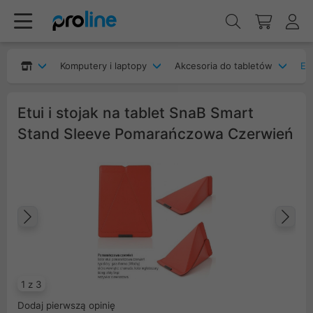
Komputery i laptopy
Akcesoria do tabletów
Etu
Etui i stojak na tablet SnaB Smart
Stand Sleeve Pomarańczowa Czerwień
Poprzedni
Na
1 z 3
Dodaj pierwszą opinię