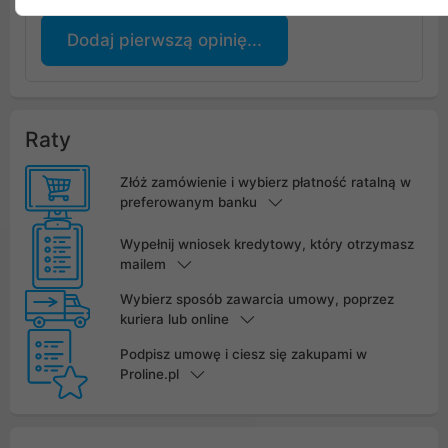
Dodaj pierwszą opinię...
Raty
Złóż zamówienie i wybierz płatność ratalną w
preferowanym banku
Wypełnij wniosek kredytowy, który otrzymasz
mailem
Wybierz sposób zawarcia umowy, poprzez
kuriera lub online
Podpisz umowę i ciesz się zakupami w
Proline.pl