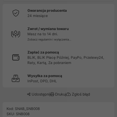
Gwarancja producenta
24 miesiące
Zwrot / wymiana towaru
Masz na to 14 dni.
Zobacz regulamin i wyłączenia...
Zapłać za pomocą
BLIK, BLIK Płacę Później, PayPo, Przelewy24,
Raty, Kartą, Za pobraniem
Wysyłka za pomocą
InPost, DPD, DHL
Udostępnij
Drukuj
Zgłoś błąd
Kod: SNAB_SNB008
SKU: SNB008