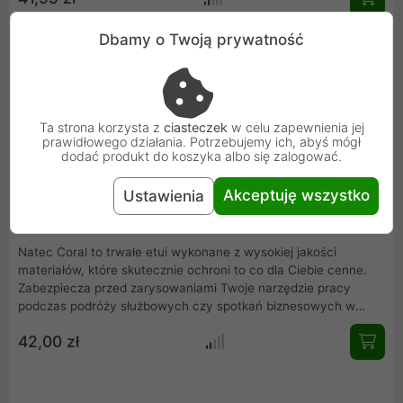
Dbamy o Twoją prywatność
Ta strona korzysta z
ciasteczek
w celu zapewnienia jej
prawidłowego działania. Potrzebujemy ich, abyś mógł
dodać produkt do koszyka albo się zalogować.
Akceptuję wszystko
Ustawienia
Etui na laptopa 14,1" Natec CORAL - czarne (NET-1701)
Natec Coral to trwałe etui wykonane z wysokiej jakości
materiałów, które skutecznie ochroni to co dla Ciebie cenne.
Zabezpiecza przed zarysowaniami Twoje narzędzie pracy
podczas podróży służbowych czy spotkań biznesowych w
terenie .
42,00 zł