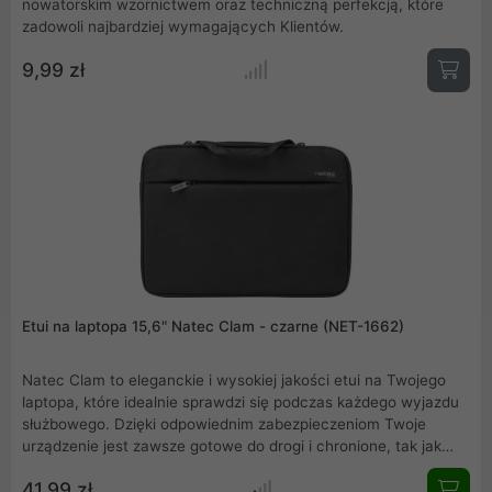
nowatorskim wzornictwem oraz techniczną perfekcją, które
zadowoli najbardziej wymagających Klientów.
9,99 zł
Etui na laptopa 15,6" Natec Clam - czarne (NET-1662)
Natec Clam to eleganckie i wysokiej jakości etui na Twojego
laptopa, które idealnie sprawdzi się podczas każdego wyjazdu
służbowego. Dzięki odpowiednim zabezpieczeniom Twoje
urządzenie jest zawsze gotowe do drogi i chronione, tak jak
tego potrzebujesz. Etui umożliwia noszenie w ręce dzięki
41,99 zł
uchwytom, które można schować w głównej komorze.