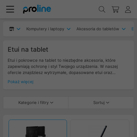
Komputery i laptopy
Akcesoria do tabletów
Etu
Etui na tablet
Etui i pokrowce na tablet to niezbędne akcesoria, które
zapewniają ochronę i styl Twojego urządzenia. W naszej
ofercie znajdziesz wytrzymałe, dopasowane etui oraz
eleganckie pokrowce, które chronią tablet przed
Pokaż więcej
zarysowaniami i uszkodzeniami, a jednocześnie podkreślają
jego nowoczesny design. Idealne dla osób ceniących
bezpieczeństwo, wygodę i modny wygląd swoich gadżetów.
Kategorie i filtry
Sortuj