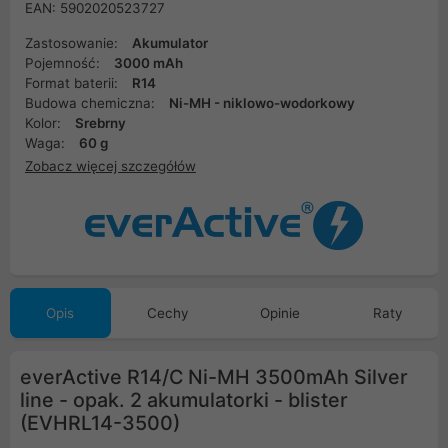
EAN: 5902020523727
Zastosowanie:
Akumulator
Pojemność:
3000 mAh
Format baterii:
R14
Budowa chemiczna:
Ni-MH - niklowo-wodorkowy
Kolor:
Srebrny
Waga:
60 g
Zobacz więcej szczegółów
Opis
Cechy
Opinie
Raty
everActive R14/C Ni-MH 3500mAh Silver
line - opak. 2 akumulatorki - blister
(EVHRL14-3500)