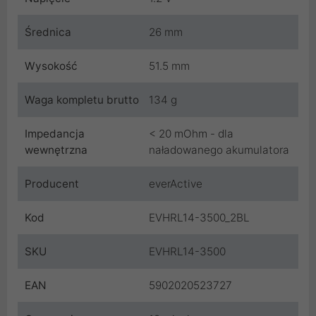
Średnica
26 mm
Wysokość
51.5 mm
Waga kompletu brutto
134 g
Impedancja
< 20 mOhm - dla
wewnętrzna
naładowanego akumulatora
Producent
everActive
Kod
EVHRL14-3500_2BL
SKU
EVHRL14-3500
EAN
5902020523727