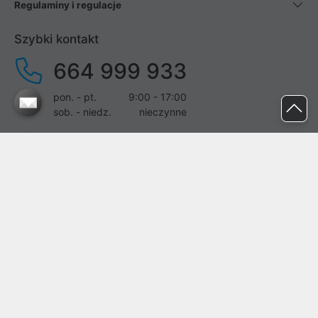
Regulaminy i regulacje
Szybki kontakt
664 999 933
pon. - pt.
9:00 - 17:00
sob. - niedz.
nieczynne
pomoc@proline.pl
Dołącz do nas
Zgłoś błąd na stronie
Proline SA z siedzibą w Mirkowie (55-095), przy ul. Brzozowej 5,
wpisana do rejestru przedsiębiorców Krajowego Rejestru Sądowego
przez Sąd Rejonowy dla Wrocławia-Fabrycznej we Wrocławiu, VI
Wydział Gospodarczy Krajowego Rejestru Sądowego pod nr KRS:
0000282071, NIP: 8951898022, REGON: 020482041, BDO: