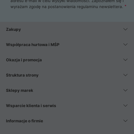
adresu e-mail w celu wysyłki wiadomości. Zapoznałem się i
wyrażam zgodę na postanowienia
regulaminu newslettera
.
Zakupy
Współpraca hurtowa i MŚP
Okazja i promocja
Struktura strony
Sklepy marek
Wsparcie klienta i serwis
Informacje o firmie