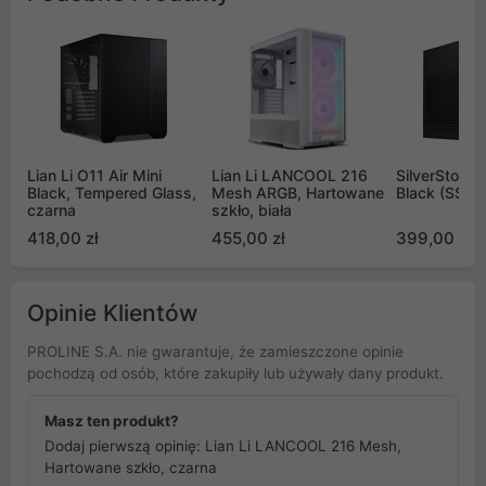
Lian Li O11 Air Mini
Lian Li LANCOOL 216
SilverStone 
Black, Tempered Glass,
Mesh ARGB, Hartowane
Black (SST-
czarna
szkło, biała
418,00 zł
455,00 zł
399,00 zł
Opinie Klientów
PROLINE S.A. nie gwarantuje, że zamieszczone opinie
pochodzą od osób, które zakupiły lub używały dany produkt.
Masz ten produkt?
Dodaj pierwszą opinię: Lian Li LANCOOL 216 Mesh,
Hartowane szkło, czarna