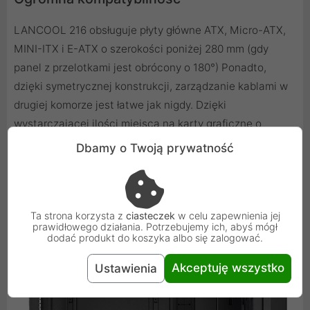
LANCOOL 216 obsługuje płyty główne ATX, Micro-ATX,
MINI-ITX i E-ATX o szerokości poniżej 280 mm (gdy
panel z przelotkami jest obrócony o 180°) Ponadto,
dzięki symetrycznej konstrukcji, zarządzanie kablami w
drugiej komorze jest łatwe jak nigdy. Dzięki
wystarczającej ilości miejsca na karty graficzne o
długości do 392 mm i wysokości 180 mm (w trybie
Dbamy o Twoją prywatność
chłodzenia powietrzem), LANCOOL 216 jest
kompatybilny nawet z największymi kartami z serii
NVIDIA 4000.
Ta strona korzysta z
ciasteczek
w celu zapewnienia jej
prawidłowego działania. Potrzebujemy ich, abyś mógł
dodać produkt do koszyka albo się zalogować.
Akceptuję wszystko
Ustawienia