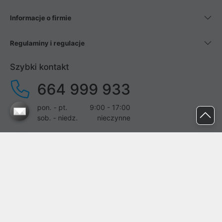
Informacje o firmie
Regulaminy i regulacje
Szybki kontakt
664 999 933
pon. - pt.
9:00 - 17:00
sob. - niedz.
nieczynne
pomoc@proline.pl
Dołącz do nas
Zgłoś błąd na stronie
Proline SA z siedzibą w Mirkowie (55-095), przy ul. Brzozowej 5,