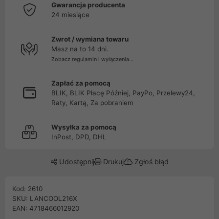
Gwarancja producenta
24 miesiące
Zwrot / wymiana towaru
Masz na to 14 dni.
Zobacz regulamin i wyłączenia...
Zapłać za pomocą
BLIK, BLIK Płacę Później, PayPo, Przelewy24,
Raty, Kartą, Za pobraniem
Wysyłka za pomocą
InPost, DPD, DHL
Udostępnij
Drukuj
Zgłoś błąd
Kod: 2610
SKU: LANCOOL216X
EAN: 4718466012920