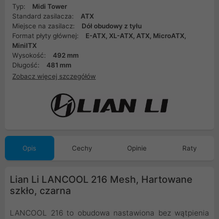
Typ:
Midi Tower
Standard zasilacza:
ATX
Miejsce na zasilacz:
Dół obudowy z tyłu
Format płyty głównej:
E-ATX, XL-ATX, ATX, MicroATX,
MiniITX
Wysokość:
492 mm
Długość:
481 mm
Zobacz więcej szczegółów
Opis
Cechy
Opinie
Raty
Lian Li LANCOOL 216 Mesh, Hartowane
szkło, czarna
LANCOOL 216 to obudowa nastawiona bez wątpienia