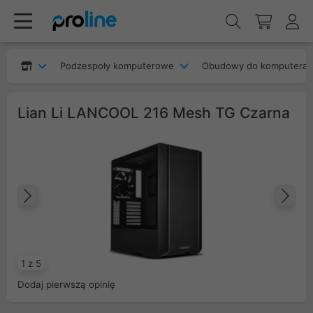
Podzespoły komputerowe
Obudowy do komputera
Lian Li LANCOOL 216 Mesh TG Czarna
Poprzedni
Na
1 z 5
Dodaj pierwszą opinię