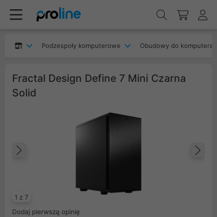
Podzespoły komputerowe
Obudowy do komputera
Fractal Design Define 7 Mini Czarna
Solid
Poprzedni
Na
1 z 7
Dodaj pierwszą opinię