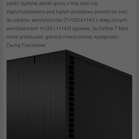
sześć dysków, panel górny z litej stali lub
zoptymalizowany pod kątem przepływu powietrza oraz
do siedmiu wentylatorów (7x120/4x140 z dołączonymi
wentylatorami 1x120 i 1x140) sprawia, że Define 7 Mini
może przesuwać granice nowoczesnej wydajności.
Zaufaj Fractalowi.