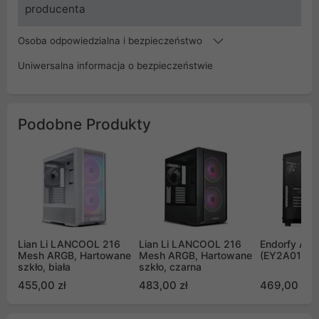
producenta
Osoba odpowiedzialna i bezpieczeństwo
Uniwersalna informacja o bezpieczeństwie
Podobne Produkty
Lian Li LANCOOL 216
Lian Li LANCOOL 216
Endorfy Arx 
Mesh ARGB, Hartowane
Mesh ARGB, Hartowane
(EY2A010)
szkło, biała
szkło, czarna
455,00 zł
483,00 zł
469,00 zł