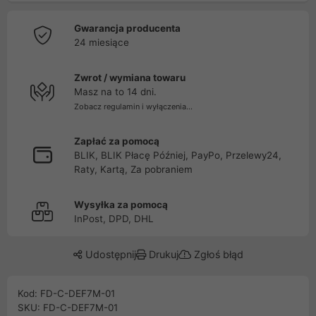
Gwarancja producenta
24 miesiące
Zwrot / wymiana towaru
Masz na to 14 dni.
Zobacz regulamin i wyłączenia...
Zapłać za pomocą
BLIK, BLIK Płacę Później, PayPo, Przelewy24,
Raty, Kartą, Za pobraniem
Wysyłka za pomocą
InPost, DPD, DHL
Udostępnij
Drukuj
Zgłoś błąd
Kod: FD-C-DEF7M-01
SKU: FD-C-DEF7M-01