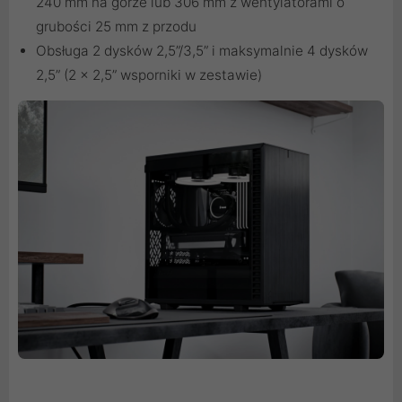
240 mm na górze lub 306 mm z wentylatorami o
grubości 25 mm z przodu
Obsługa 2 dysków 2,5”/3,5” i maksymalnie 4 dysków
2,5” (2 x 2,5” wsporniki w zestawie)