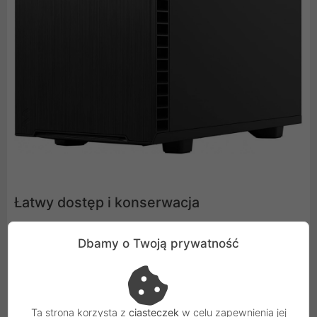
Łatwy dostęp i konserwacja
Łatwe do czyszczenia filtry nylonowe o wysokim
Dbamy o Twoją prywatność
przepływie powietrza z przodu, u góry iu podstawy z
pełnym pokryciem zasilacza i wygodnym dostępem z
przodu.
Ta strona korzysta z
ciasteczek
w celu zapewnienia jej