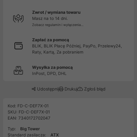
Zwrot / wymiana towaru
Masz na to 14 dni.
Zobacz regulamin i wyłączenia...
Zapłać za pomocą
BLIK, BLIK Płacę Później, PayPo, Przelewy24,
Raty, Kartą, Za pobraniem
Wysyłka za pomocą
InPost, DPD, DHL
Udostępnij
Drukuj
Zgłoś błąd
Kod: FD-C-DEF7X-01
SKU: FD-C-DEF7X-01
EAN: 7340172702047
Typ:
Big Tower
Standard zasilacza:
ATX