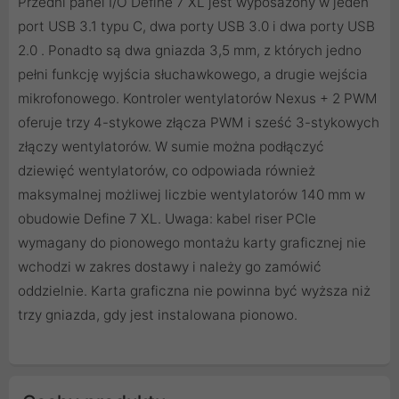
Przedni panel I/O Define 7 XL jest wyposażony w jeden
port USB 3.1 typu C, dwa porty USB 3.0 i dwa porty USB
2.0 . Ponadto są dwa gniazda 3,5 mm, z których jedno
pełni funkcję wyjścia słuchawkowego, a drugie wejścia
mikrofonowego. Kontroler wentylatorów Nexus + 2 PWM
oferuje trzy 4-stykowe złącza PWM i sześć 3-stykowych
złączy wentylatorów. W sumie można podłączyć
dziewięć wentylatorów, co odpowiada również
maksymalnej możliwej liczbie wentylatorów 140 mm w
obudowie Define 7 XL. Uwaga: kabel riser PCIe
wymagany do pionowego montażu karty graficznej nie
wchodzi w zakres dostawy i należy go zamówić
oddzielnie. Karta graficzna nie powinna być wyższa niż
trzy gniazda, gdy jest instalowana pionowo.