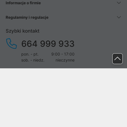
Informacje o firmie
Regulaminy i regulacje
Szybki kontakt
664 999 933
pon. - pt.
9:00 - 17:00
sob. - niedz.
nieczynne
pomoc@proline.pl
Dołącz do nas
Zgłoś błąd na stronie
Proline SA z siedzibą w Mirkowie (55-095), przy ul. Brzozowej 5,
wpisana do rejestru przedsiębiorców Krajowego Rejestru Sądowego