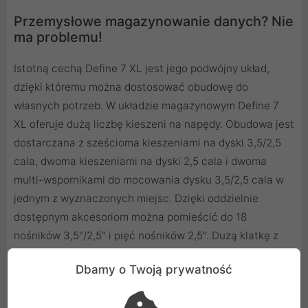
Przemysłowe magazynowanie danych? Nie
ma problemu!
Istotną cechą Define 7 XL jest jego podwójny układ,
dzięki któremu można dostosować obudowę do
własnych potrzeb. W układzie magazynowym Define 7
XL oferuje dużą liczbę kieszeni na napędy. Obudowa jest
dostarczana z sześcioma kieszeniami na dyski 3,5/2,5
cala, dwoma kieszeniami na dyski 2,5 cala i dwoma
multi-wspornikami do mocowania dysku 3,5/2,5 cala w
jednym z wyznaczonych miejsc. Dzięki oddzielnie
dostępnym akcesoriom można pomieścić do 18
nośników 3,5"/2,5" i pięć nośników 2,5". Dużą klatkę z
przodu obudowy można całkowicie wyjąć. W takim
Dbamy o Twoją prywatność
przypadku płyta do przechowywania służy do
uzupełnienia tacy płyty głównej. Z tyłu możesz