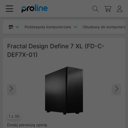
Podzespoły komputerowe
Obudowy do komputera
Fractal Design Define 7 XL (FD-C-
DEF7X-01)
Poprzedni
Na
1 z 30
Dodaj pierwszą opinię