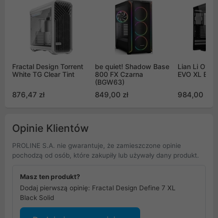
Fractal Design Torrent
be quiet! Shadow Base
Lian Li O11
White TG Clear Tint
800 FX Czarna
EVO XL Blac
(BGW63)
876,47 zł
849,00 zł
984,00 zł
Opinie Klientów
PROLINE S.A. nie gwarantuje, że zamieszczone opinie
pochodzą od osób, które zakupiły lub używały dany produkt.
Masz ten produkt?
Dodaj pierwszą opinię: Fractal Design Define 7 XL
Black Solid