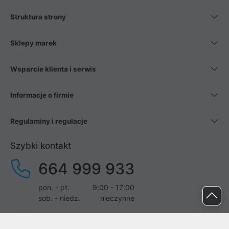
Struktura strony
Sklepy marek
Wsparcie klienta i serwis
Informacje o firmie
Regulaminy i regulacje
Szybki kontakt
664 999 933
pon. - pt.
9:00 - 17:00
sob. - niedz.
nieczynne
pomoc@proline.pl