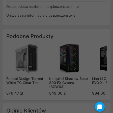
Osoba odpowiedzialna i bezpieczeństwo
Uniwersalna informacja o bezpieczeństwie
Podobne Produkty
Fractal Design Torrent
be quiet! Shadow Base
Lian Li O11
White TG Clear Tint
800 FX Czarna
EVO XL Blac
(BGW63)
876,47 zł
849,00 zł
984,00 zł
Opinie Klientów