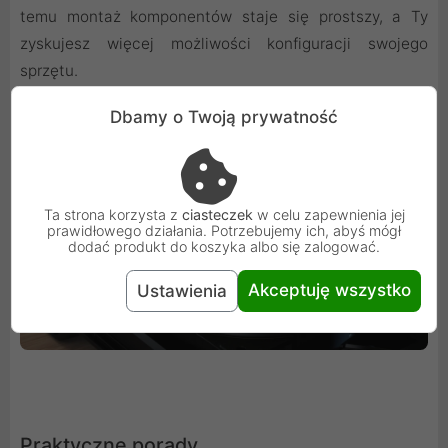
temu montaż komponentów staje się prostszy, a Ty
zyskujesz więcej możliwości konfiguracji swojego
sprzętu.
Dbamy o Twoją prywatność
Ta strona korzysta z
ciasteczek
w celu zapewnienia jej
prawidłowego działania. Potrzebujemy ich, abyś mógł
dodać produkt do koszyka albo się zalogować.
Akceptuję wszystko
Ustawienia
Praktyczne porady