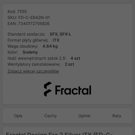
Kod: 7555
SKU: FD-C-ERA2N-01
EAN: 7340172705826
Standard zasilacza:
SFX, SFX-L
Format płyty głównej:
ITX
Waga obudowy:
4.64 kg
Kolor:
Srebrny
Ilość wewnętrznych zatok 2.5:
4 szt
Wentylatory zainstalowane:
2 szt
Zobacz więcej szczegółów
Opis
Cechy
Opinie
Raty
Fractal Design Era 2 Silver ITX (FD-C-