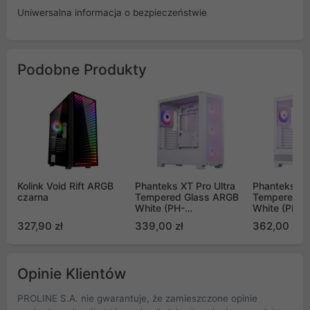
Uniwersalna informacja o bezpieczeństwie
Podobne Produkty
Kolink Void Rift ARGB
Phanteks XT Pro Ultra
Phanteks X
czarna
Tempered Glass ARGB
Tempered G
White (PH-
White (PH-
XT523P1_DWT01)
XT523V1_D
327,90 zł
339,00 zł
362,00 zł
Opinie Klientów
PROLINE S.A. nie gwarantuje, że zamieszczone opinie