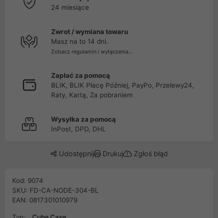
24 miesiące
Zwrot / wymiana towaru
Masz na to 14 dni.
Zobacz regulamin i wyłączenia...
Zapłać za pomocą
BLIK, BLIK Płacę Później, PayPo, Przelewy24,
Raty, Kartą, Za pobraniem
Wysyłka za pomocą
InPost, DPD, DHL
Udostępnij
Drukuj
Zgłoś błąd
Kod: 9074
SKU: FD-CA-NODE-304-BL
EAN: 0817301010979
Typ:
Cube Case