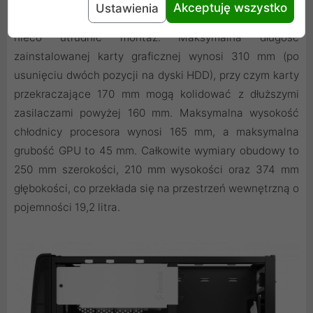
Akceptuję wszystko
Ustawienia
z portami SATA ustawionymi pod kątem 90 stopni mogą
nieco utrudnić montaż. Maksymalna długość
zainstalowanej karty graficznej wynosi 310 mm (po
usunięciu dwóch pozycji na dyski HDD), przy czym karty
przekraczające 170 mm mogą kolidować z dłuższymi
zasilaczami powyżej 160 mm. Maksymalna wysokość
chłodnicy procesora wynosi 165 mm, a maksymalna
grubość GPU to 45 mm. Całkowite wymiary obudowy to
250 mm szerokości, 210 mm wysokości oraz 374 mm
głębokości, co przekłada się na przestrzeń wewnętrzną o
pojemności 19,2 litra.