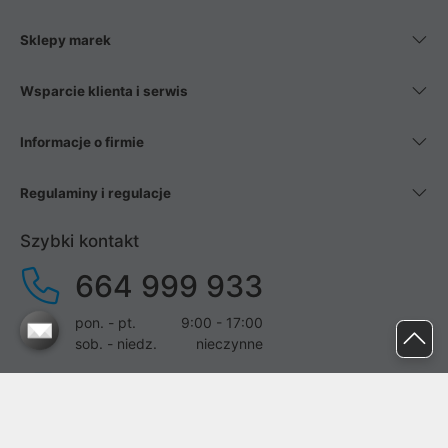
Sklepy marek
Wsparcie klienta i serwis
Informacje o firmie
Regulaminy i regulacje
Szybki kontakt
664 999 933
pon. - pt.
9:00 - 17:00
sob. - niedz.
nieczynne
pomoc@proline.pl
Dołącz do nas