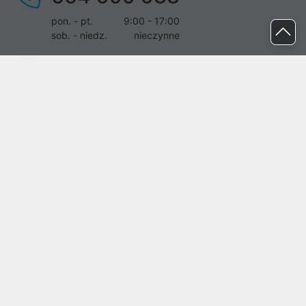
pon. - pt.
9:00 - 17:00
sob. - niedz.
nieczynne
pomoc@proline.pl
Dołącz do nas
Zgłoś błąd na stronie
Proline SA z siedzibą w Mirkowie (55-095), przy ul. Brzozowej 5,
wpisana do rejestru przedsiębiorców Krajowego Rejestru Sądowego
przez Sąd Rejonowy dla Wrocławia-Fabrycznej we Wrocławiu, VI
Wydział Gospodarczy Krajowego Rejestru Sądowego pod nr KRS:
0000282071, NIP: 8951898022, REGON: 020482041, BDO:
000437899. Kapitał zakładowy Spółki wynosi 500000,00 zł i został
on opłacony w całości.
© proline 1996 - 2026. Wszelkie prawa zastrzeżone.