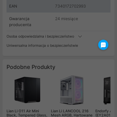
EAN
7340172702993
Gwarancja
24 miesiące
producenta
Osoba odpowiedzialna i bezpieczeństwo
Uniwersalna informacja o bezpieczeństwie
Podobne Produkty
Lian Li O11 Air Mini
Lian Li LANCOOL 216
Endorfy Arx 
Black, Tempered Glass,
Mesh ARGB, Hartowane
(EY2A010)