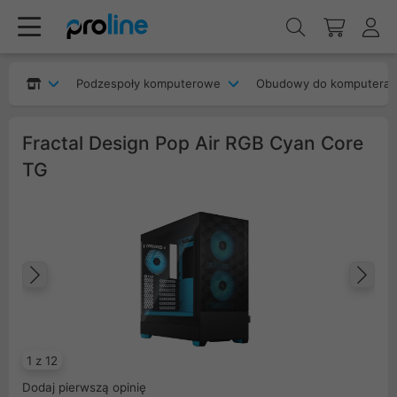
Podzespoły komputerowe
Obudowy do komputera
Fractal Design Pop Air RGB Cyan Core
TG
Poprzedni
Na
1 z 12
Dodaj pierwszą opinię