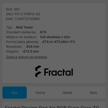
Kod: 397
SKU: FD-C-POR1A-02
EAN: 7340172702993
Typ:
Midi Tower
Standard zasilacza:
ATX
Miejsce na zasilacz:
Dół obudowy z tyłu
Format płyty głównej:
ATX,m-ATX,Mini-ITX
Wysokość:
454 mm
Długość:
473.5 mm
Zobacz więcej szczegółów
Opis
Cechy
Opinie
Raty
Fractal Design Pop Air RGB Cyan Core TG