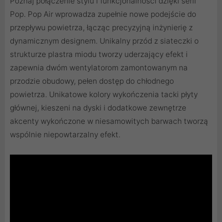
Poznaj połączenie stylu i funkcjonalności dzięki serii
Pop. Pop Air wprowadza zupełnie nowe podejście do
przepływu powietrza, łącząc precyzyjną inżynierię z
dynamicznym designem. Unikalny przód z siateczki o
strukturze plastra miodu tworzy uderzający efekt i
zapewnia dwóm wentylatorom zamontowanym na
przodzie obudowy, pełen dostęp do chłodnego
powietrza. Unikatowe kolory wykończenia tacki płyty
głównej, kieszeni na dyski i dodatkowe zewnętrze
akcenty wykończone w niesamowitych barwach tworzą
wspólnie niepowtarzalny efekt.