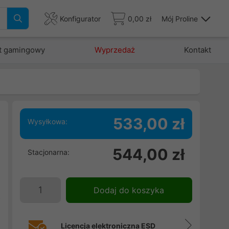
Konfigurator
0,00 zł
Mój Proline
t gamingowy
Wyprzedaż
Kontakt
533,00 zł
Wysyłkowa:
a
544,00 zł
Stacjonarna:
e
e
d
Dodaj do koszyka
z
Licencja elektroniczna ESD