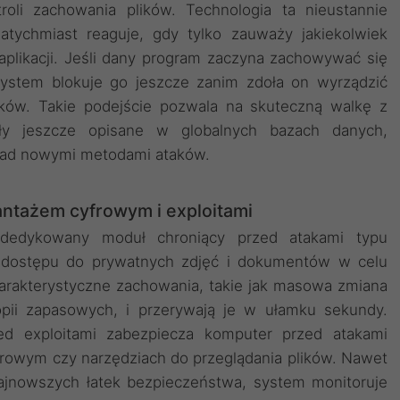
roli zachowania plików. Technologia ta nieustannie
atychmiast reaguje, gdy tylko zauważy jakiekolwiek
aplikacji. Jeśli dany program zaczyna zachowywać się
system blokuje go jeszcze zanim zdoła on wyrządzić
lików. Takie podejście pozwala na skuteczną walkę z
ały jeszcze opisane w globalnych bazach danych,
nad nowymi metodami ataków.
antażem cyfrowym i exploitami
dedykowany moduł chroniący przed atakami typu
u dostępu do prywatnych zdjęć i dokumentów w celu
rakterystyczne zachowania, takie jak masowa zmiana
opii zapasowych, i przerywają je w ułamku sekundy.
ed exploitami zabezpiecza komputer przed atakami
rowym czy narzędziach do przeglądania plików. Nawet
 najnowszych łatek bezpieczeństwa, system monitoruje