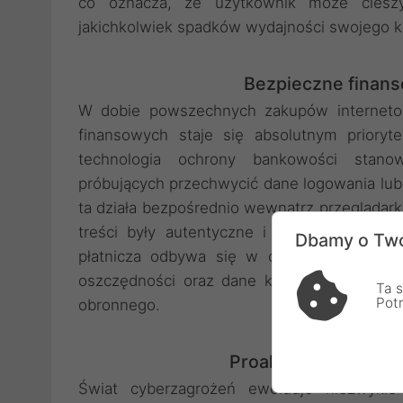
co oznacza, że użytkownik może ciesz
jakichkolwiek spadków wydajności swojego k
Bezpieczne finans
W dobie powszechnych zakupów internetow
finansowych staje się absolutnym priory
technologia ochrony bankowości stanow
próbujących przechwycić dane logowania lub 
ta działa bezpośrednio wewnątrz przeglądarki
treści były autentyczne i niezmodyfikowa
Dbamy o Two
płatnicza odbywa się w odizolowanym, be
oszczędności oraz dane kart płatniczych 
Ta s
Pot
obronnego.
Proaktywne reagowa
Świat cyberzagrożeń ewoluuje niezwykle