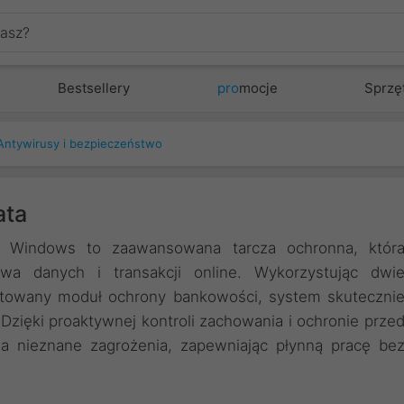
Bestsellery
pro
mocje
Sprzę
Antywirusy i bezpieczeństwo
ata
 Windows to zaawansowana tarcza ochronna, któr
wa danych i transakcji online. Wykorzystując dwi
entowany moduł ochrony bankowości, system skuteczni
 Dzięki proaktywnej kontroli zachowania i ochronie prze
na nieznane zagrożenia, zapewniając płynną pracę be