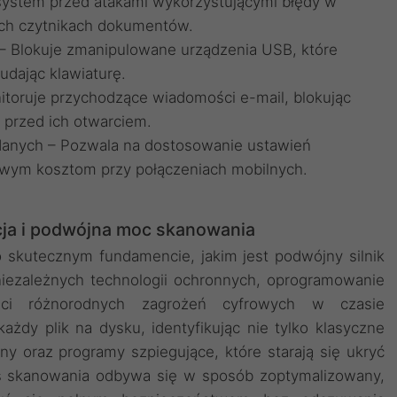
i system przed atakami wykorzystującymi błędy w
ch czytnikach dokumentów.
– Blokuje zmanipulowane urządzenia USB, które
udając klawiaturę.
itoruje przychodzące wiadomości e-mail, blokując
i przed ich otwarciem.
 danych – Pozwala na dostosowanie ustawień
owym kosztom przy połączeniach mobilnych.
a i podwójna moc skanowania
 skutecznym fundamencie, jakim jest podwójny silnik
iezależnych technologii ochronnych, oprogramowanie
ści różnorodnych zagrożeń cyfrowych w czasie
ażdy plik na dysku, identyfikując nie tylko klasyczne
any oraz programy szpiegujące, które starają się ukryć
es skanowania odbywa się w sposób zoptymalizowany,