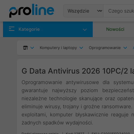
Produkty
Kategorie
Nowości
Producenci
Komputery i laptopy
Oprogramowanie
Kategorie
G Data Antivirus 2026 10PC/2 l
Oprogramowanie antywirusowe dla systemu
gwarantuje najwyższy poziom bezpieczeńst
niezależne technologie skanujące oraz opat
eliminuje wirusy, trojany i groźne ransomware.
exploitami, komputer błyskawicznie reaguje 
żadnych spadków wydajności.
Dodaj pierwszą opinię
Kod: 12827
SKU: C1001ESD24010