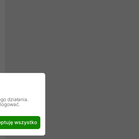
go działania.
alogować.
ptuję wszystko