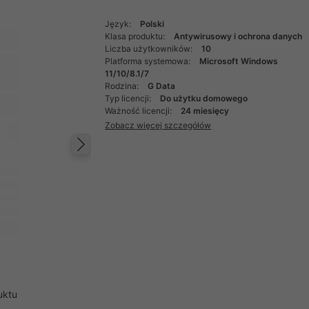
Język:
Polski
Klasa produktu:
Antywirusowy i ochrona danych
Liczba użytkowników:
10
Platforma systemowa:
Microsoft Windows
11/10/8.1/7
Rodzina:
G Data
Typ licencji:
Do użytku domowego
Ważność licencji:
24 miesięcy
Zobacz więcej szczegółów
Następny
uktu