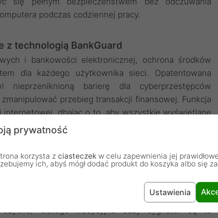
yć się pełnym bezpieczeństwem bez odczuwania
omputera podczas codziennej pracy.
e z technologią BankGuard
ych i bankowości elektronicznej, ochrona środków
tetem dla każdego użytkownika sieci. Opatentowana
i nieprzeniknioną barierę dla cyberprzestępców
zmanipulować przebieg transakcji finansowej. Funkcja
 internetowej, dbając o to, aby wszystkie wyświetlane
ne przez osoby trzecie. Dzięki temu każda operacja
ją prywatność
zpiecznym środowisku, co daje pełną pewność, że
są pod stałym nadzorem profesjonalnego mechanizmu
trona korzysta z
ciasteczek
w celu zapewnienia jej prawidłowe
rzebujemy ich, abyś mógł dodać produkt do koszyka albo się z
Akce
Ustawienia
nie na nieznane zagrożenia
 szybko, dlatego tradycyjne bazy sygnatur są tu