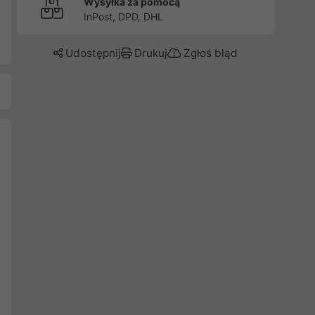
Wysyłka za pomocą
InPost, DPD, DHL
Udostępnij
Drukuj
Zgłoś błąd