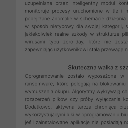
uzupełniane przez inteligentny moduł kont
monitoruje procesy uruchomione w tle i n
podejrzane anomalie w schemacie działania 
w sposób nietypowy dla swojej kategorii, 
jakiekolwiek realne szkody w strukturze p
wirusami typu zero-day, które nie zost
zapewniając użytkownikowi stałą przewagę 
Skuteczna walka z sz
Oprogramowanie zostało wyposażone w 
ransomware, które polegają na blokowani
wymuszenia okupu. Algorytmy wykrywają cha
rozszerzeń plików czy próby wyłączania k
Dodatkowo, aktywna tarcza chroniąca prz
wykorzystującymi luki w oprogramowaniu biu
jeśli zainstalowane aplikacje nie posiadają