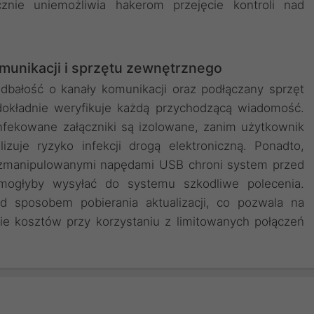
nie uniemożliwia hakerom przejęcie kontroli nad
unikacji i sprzętu zewnętrznego
bałość o kanały komunikacji oraz podłączany sprzęt
dokładnie weryfikuje każdą przychodzącą wiadomość.
nfekowane załączniki są izolowane, zanim użytkownik
izuje ryzyko infekcji drogą elektroniczną. Ponadto,
d zmanipulowanymi napędami USB chroni system przed
e mogłyby wysyłać do systemu szkodliwe polecenia.
d sposobem pobierania aktualizacji, co pozwala na
nie kosztów przy korzystaniu z limitowanych połączeń