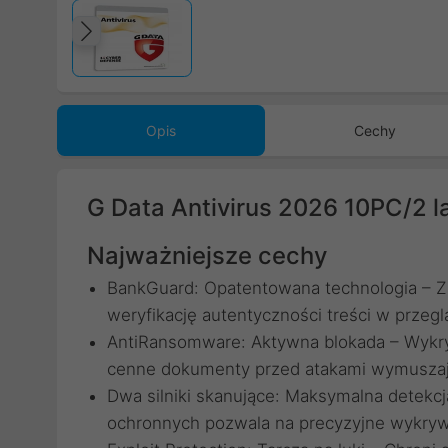
Poprzedni
Opis
Cechy
G Data Antivirus 2026 10PC/2 l
Najważniejsze cechy
BankGuard: Opatentowana technologia – 
weryfikację autentyczności treści w przegl
AntiRansomware: Aktywna blokada – Wykrywa
cenne dokumenty przed atakami wymuszaj
Dwa silniki skanujące: Maksymalna detekc
ochronnych pozwala na precyzyjne wykrywa