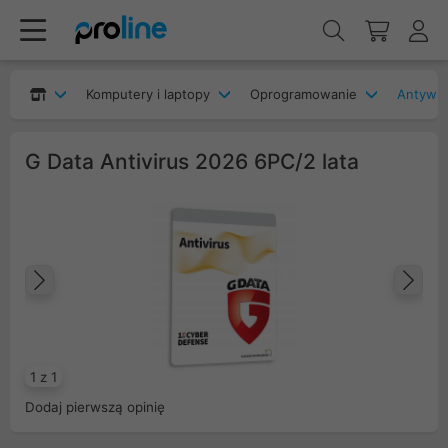
Komputery i laptopy
Oprogramowanie
Antywir
G Data Antivirus 2026 6PC/2 lata
Poprzedni
Na
1 z 1
Dodaj pierwszą opinię