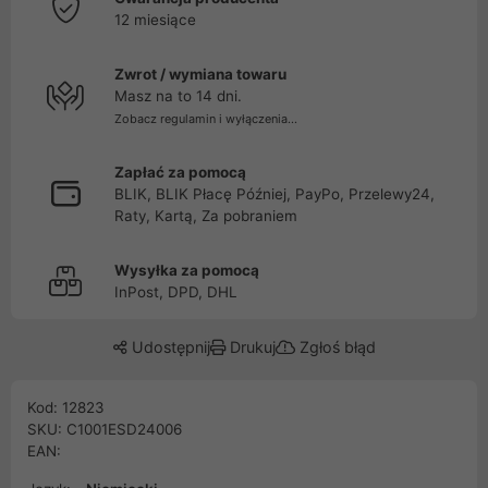
12 miesiące
Zwrot / wymiana towaru
Masz na to 14 dni.
Zobacz regulamin i wyłączenia...
Zapłać za pomocą
BLIK, BLIK Płacę Później, PayPo, Przelewy24,
Raty, Kartą, Za pobraniem
Wysyłka za pomocą
InPost, DPD, DHL
Udostępnij
Drukuj
Zgłoś błąd
Kod: 12823
SKU: C1001ESD24006
EAN: