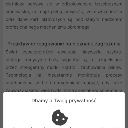
płatnicza odbywa się w odizolowanym, bezpiecznym
środowisku, co daje pełną pewność, że oszczędności
oraz dane kart płatniczych są pod stałym nadzorem
profesjonalnego mechanizmu obronnego.
Proaktywne reagowanie na nieznane zagrożenia
Świat cyberzagrożeń ewoluuje niezwykle szybko,
dlatego tradycyjne bazy sygnatur są tu uzupełniane
przez inteligentny moduł kontroli zachowania plików.
Technologia ta nieustannie monitoruje procesy
uruchomione w tle i natychmiast reaguje, gdy tylko
zauważy jakiekolwiek podejrzane anomalie w schemacie
działania aplikacji. Jeśli dany program zaczyna
Dbamy o Twoją prywatność
zachowywać się w sposób nietypowy dla swojej
kategorii, system blokuje go jeszcze zanim zdoła on
wyrządzić jakiekolwiek realne szkody w strukturze