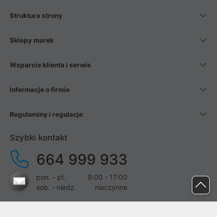
Struktura strony
Sklepy marek
Wsparcie klienta i serwis
Informacje o firmie
Regulaminy i regulacje
Szybki kontakt
664 999 933
pon. - pt.
9:00 - 17:00
sob. - niedz.
nieczynne
pomoc@proline.pl