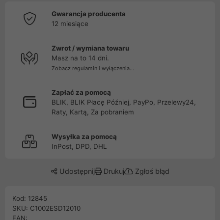
Gwarancja producenta
12 miesiące
Zwrot / wymiana towaru
Masz na to 14 dni.
Zobacz regulamin i wyłączenia...
Zapłać za pomocą
BLIK, BLIK Płacę Później, PayPo, Przelewy24,
Raty, Kartą, Za pobraniem
Wysyłka za pomocą
InPost, DPD, DHL
Udostępnij
Drukuj
Zgłoś błąd
Kod: 12845
SKU: C1002ESD12010
EAN: