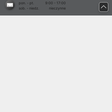
pon. - pt.
9:00 - 17:00
sob. - niedz.
nieczynne
pomoc@proline.pl
Dołącz do nas
Zgłoś błąd na stronie
Proline SA z siedzibą w Mirkowie (55-095), przy ul. Brzozowej 5,
wpisana do rejestru przedsiębiorców Krajowego Rejestru Sądowego
przez Sąd Rejonowy dla Wrocławia-Fabrycznej we Wrocławiu, VI
Wydział Gospodarczy Krajowego Rejestru Sądowego pod nr KRS:
0000282071, NIP: 8951898022, REGON: 020482041, BDO:
000437899. Kapitał zakładowy Spółki wynosi 500000,00 zł i został
on opłacony w całości.
© proline 1996 - 2026. Wszelkie prawa zastrzeżone.