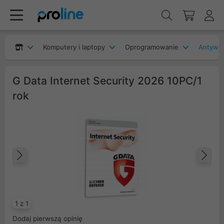
Komputery i laptopy
Oprogramowanie
Antywir
G Data Internet Security 2026 10PC/1
rok
Poprzedni
Na
1 z 1
Dodaj pierwszą opinię