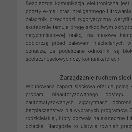
Bezpieczna komunikacja elektroniczna je
poczty e-mail oraz inteligentnego filtrowani
załącznik przechodzi rygorystyczną weryfik
skutecznie tamuje drogę szkodliwym skrypt
natychmiastowej reakcji na masowe kamp
odbiorczą przed zalewem niechcianych wi
oznacza, że podejrzane odnośniki są blo
społecznościowych czy komunikatorach.
Zarządzanie ruchem siec
Wbudowana zapora sieciowa oferuje pełną k
próbami nieautoryzowanego dostęp
zautomatyzowanych algorytmach ochronn
bezpieczeństwa dla wybranych programów. Z
rodzicielskiej, który pozwala na skuteczne f
dziecka. Narzędzie to ułatwia również prec