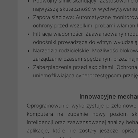
Podwójny silnik skanujący: Zastosowanie 
najwyższą skuteczność w wychwytywaniu 
Zapora sieciowa: Automatyczne monitorow
ochrony przed wszelkimi próbami włamań 
Filtracja wiadomości: Zaawansowany moduł 
odnośniki prowadzące do witryn wyłudzaj
Narzędzia rodzicielskie: Możliwość blokow
zarządzanie czasem spędzanym przez najm
Zabezpieczenie przed exploitami: Ochron
uniemożliwiająca cyberprzestępcom przeję
Innowacyjne mecha
Oprogramowanie wykorzystuje przełomowe 
komputera na zupełnie nowy poziom skute
inteligencji oraz zaawansowanej analizy beha
aplikacje, które nie zostały jeszcze opis