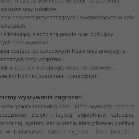
dwóch niezależnych metod detekcji, co zapewnia
wirusów oraz robaków.
anie połączeń przychodzących i wychodzących w celu
hakerskich.
eliminujący niechcianą pocztę oraz blokujący
ących dane osobowe.
ania dostępu do szkodliwych treści oraz precyzyjne
łodszych przy urządzeniu.
a luk w popularnym oprogramowaniu biurowym,
cie kontroli nad systemem operacyjnym.
nizmy wykrywania zagrożeń
rozwiązania technologiczne, które wynoszą ochronę
czności. Dzięki integracji algorytmów sztucznej
wioralnej, system jest w stanie identyfikować złośliwe
ane w tradycyjnych bazach sygnatur. Takie podejście