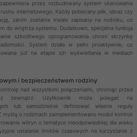
st zapewniona przez rozbudowany system skanowania
a ruchu internetowego. Każdy pobierany plik, obraz czy
ację, zanim zostanie trwale zapisany na nośniku, co
om do wnętrza systemu. Dodatkowo, specjalna funkcja
anie szkodliwego oprogramowania chroni skrzynkę
adomości. System działa w pełni proaktywnie, co
kowane już na etapie ich wyświetlania w mediach
iowym i bezpieczeństwem rodziny
ontrolę nad wszystkimi połączeniami, chroniąc przed
u z zewnątrz. Użytkownik może polegać na
ych lub samodzielnie definiować własne reguły
 myślą o rodzinach zaimplementowano moduł kontroli
iltrowanie witryn o tematyce nieodpowiedniej dla wieku
yzyjne ustalanie limitów czasowych na korzystanie z