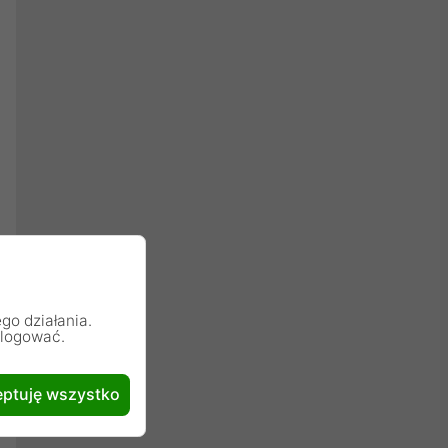
go działania.
alogować.
ptuję wszystko