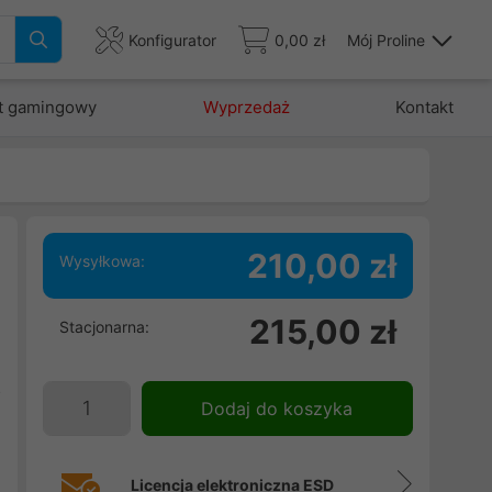
Konfigurator
0,00 zł
Mój Proline
t gamingowy
Wyprzedaż
Kontakt
210,00 zł
Wysyłkowa:
m
215,00 zł
Stacjonarna:
h
d
o
Dodaj do koszyka
e
Licencja elektroniczna ESD