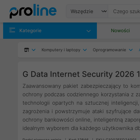
Produkty
Kategorie
Nowości
Producenci
Komputery i laptopy
Oprogramowanie
Kategorie
G Data Internet Security 2026 1
Zaawansowany pakiet zabezpieczający to ko
ochrony podczas codziennego korzystania z z
technologii opartych na sztucznej inteligencj
zagrożenia i powstrzymuje ataki szyfrujące d
ochrony bankowości online, inteligentną zaporę 
idealnym wyborem dla każdego użytkownika db
Dodaj pierwszą opinię
Kod: 12846
SKU: C1002ESD24001