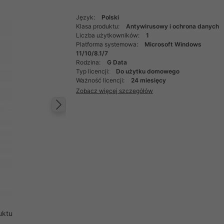
Język:
Polski
Klasa produktu:
Antywirusowy i ochrona danych
Liczba użytkowników:
1
Platforma systemowa:
Microsoft Windows
11/10/8.1/7
Rodzina:
G Data
Typ licencji:
Do użytku domowego
Ważność licencji:
24 miesięcy
Zobacz więcej szczegółów
Następny
uktu