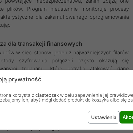
o powstające niebezpieczeństwa, zanim zdążą one
ze plików. Program nieustannie monitoruje procesy
arakterystyczne dla zakamuflowanego oprogramowania
ując.
a dla transakcji finansowych
upów w sieci stanowi jeden z najważniejszych filarów
etody szyfrowania połączeń często okazują się
wanymi trojanami, które potrafią atakować dane
dzenia. Specjalistyczna technologia monitorująca
ją prywatność
sie rzeczywistym pozwala na wykrycie prób manipulacji
cznie identyfikuje zainfekowane fragmenty pamięci i
trona korzysta z
ciasteczek
w celu zapewnienia jej prawidłowe
rzebujemy ich, abyś mógł dodać produkt do koszyka albo się z
 użytkownikowi pewność, że jego dane logowania oraz
Akce
Ustawienia
spondencji i przeglądania sieci