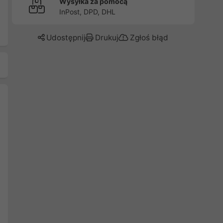
Wysyłka za pomocą
InPost, DPD, DHL
Udostępnij
Drukuj
Zgłoś błąd