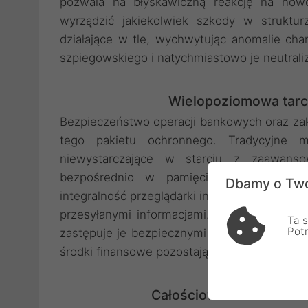
pozwala na błyskawiczną reakcję na now
wyrządzić jakiekolwiek szkody w struktur
działające w tle, wychwytując anomalie ch
szpiegowskiego i natychmiastowo je neutraliz
Wielopoziomowa tarcz
Bezpieczeństwo operacji bankowych oraz zak
tego pakietu ochronnego. Tradycyjne m
niewystarczające w starciu z zaawanso
bezpośrednio w pamięci operacyjnej urzą
Dbamy o Two
integralność przeglądarki internetowej w cza
przesyłanymi informacjami. System automaty
Ta s
Pot
zastępuje je bezpiecznymi kopiami, co daje
środki finansowe pozostają nienaruszone.
Całościowa ochrona kore