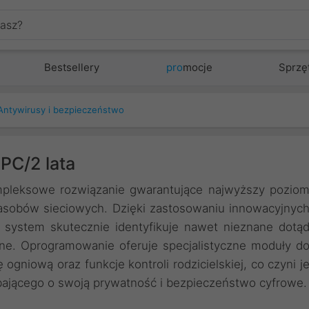
Bestsellery
pro
mocje
Sprzę
Antywirusy i bezpieczeństwo
PC/2 lata
mpleksowe rozwiązanie gwarantujące najwyższy pozio
asobów sieciowych. Dzięki zastosowaniu innowacyjnyc
i, system skutecznie identyfikuje nawet nieznane dotą
ane. Oprogramowanie oferuje specjalistyczne moduły d
ogniową oraz funkcje kontroli rodzicielskiej, co czyni j
ającego o swoją prywatność i bezpieczeństwo cyfrowe.