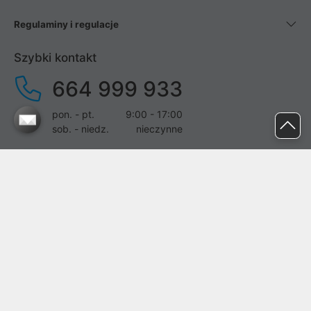
Regulaminy i regulacje
Szybki kontakt
664 999 933
pon. - pt.
9:00 - 17:00
sob. - niedz.
nieczynne
pomoc@proline.pl
Dołącz do nas
Zgłoś błąd na stronie
Proline SA z siedzibą w Mirkowie (55-095), przy ul. Brzozowej 5,
wpisana do rejestru przedsiębiorców Krajowego Rejestru Sądowego
przez Sąd Rejonowy dla Wrocławia-Fabrycznej we Wrocławiu, VI