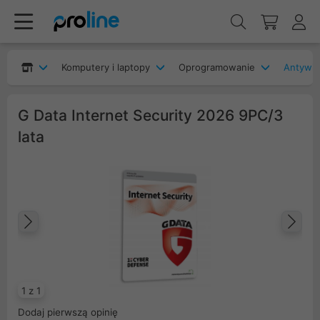
Komputery i laptopy
Oprogramowanie
Antywir
G Data Internet Security 2026 9PC/3
lata
Poprzedni
Na
1 z 1
Dodaj pierwszą opinię