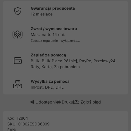
Gwarancja producenta
12 miesiące
Zwrot / wymiana towaru
Masz na to 14 dni.
Zobacz regulamin i wyłączenia...
Zapłać za pomocą
BLIK, BLIK Płacę Później, PayPo, Przelewy24,
Raty, Kartą, Za pobraniem
Wysyłka za pomocą
InPost, DPD, DHL
Udostępnij
Drukuj
Zgłoś błąd
Kod: 12864
SKU: C1002ESD36009
EAN: