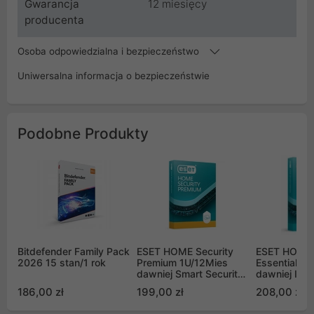
Gwarancja
12 miesięcy
producenta
Osoba odpowiedzialna i bezpieczeństwo
Uniwersalna informacja o bezpieczeństwie
Podobne Produkty
Bitdefender Family Pack
ESET HOME Security
ESET HOME 
2026 15 stan/1 rok
Premium 1U/12Mies
Essential 3
dawniej Smart Security
dawniej Inte
Premium
Security EH
186,00 zł
199,00 zł
208,00 zł
12M-N