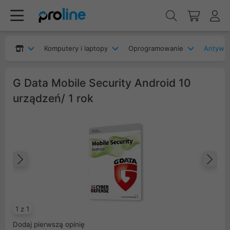
Komputery i laptopy
Oprogramowanie
Antywir
G Data Mobile Security Android 10
urządzeń/ 1 rok
Poprzedni
Na
1 z 1
Dodaj pierwszą opinię