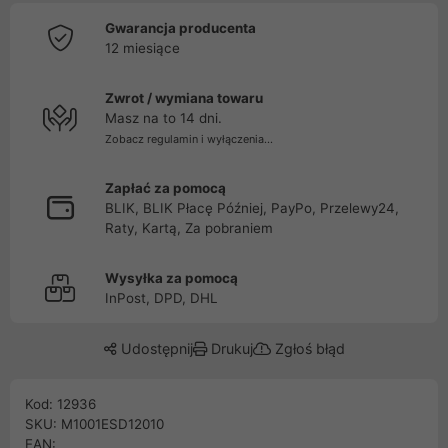
Gwarancja producenta
12 miesiące
Zwrot / wymiana towaru
Masz na to 14 dni.
Zobacz regulamin i wyłączenia...
Zapłać za pomocą
BLIK, BLIK Płacę Później, PayPo, Przelewy24,
Raty, Kartą, Za pobraniem
Wysyłka za pomocą
InPost, DPD, DHL
Udostępnij
Drukuj
Zgłoś błąd
Kod: 12936
SKU: M1001ESD12010
EAN: