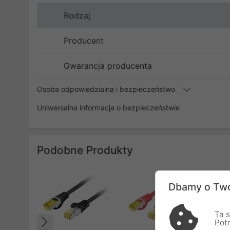
Rodzaj
Producent
Gwarancja producenta
Osoba odpowiedzialna i bezpieczeństwo
Uniwersalna informacja o bezpieczeństwie
Podobne Produkty
Dbamy o Two
Ta s
Pot