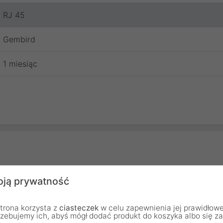
RJ 45
Gembird
1 miesiąc
ją prywatność
trona korzysta z
ciasteczek
w celu zapewnienia jej prawidłowe
rzebujemy ich, abyś mógł dodać produkt do koszyka albo się z