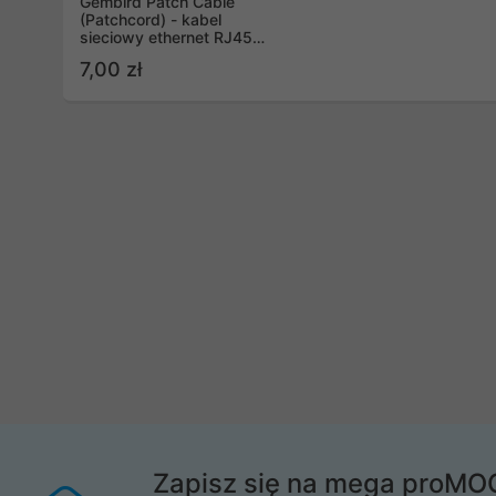
Gembird Patch Cable
(Patchcord) - kabel
sieciowy ethernet RJ45
FTP 2m kat.6 Szary
7,00 zł
Zapisz się na mega proMO