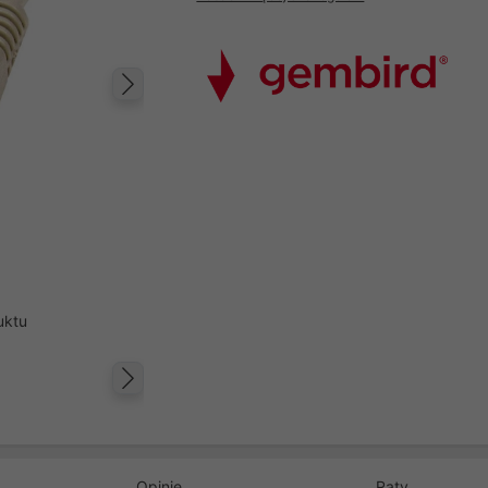
Następny
uktu
Następny
Opinie
Raty