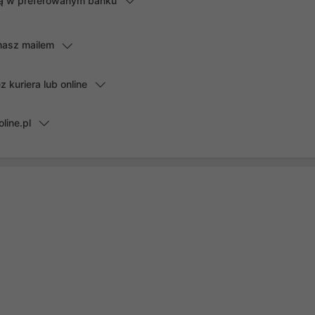
lną w preferowanym banku
masz mailem
kuriera lub online
line.pl