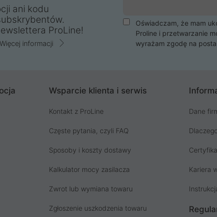
cji ani kodu
subskrybentów.
Oświadczam, że mam ukoń
ewslettera ProLine!
Proline i przetwarzanie m
Więcej informacji
wyrażam zgodę na posta
ocja
Wsparcie klienta i serwis
Informa
Kontakt z ProLine
Dane fir
Częste pytania, czyli FAQ
Dlaczego
Sposoby i koszty dostawy
Certyfika
Kalkulator mocy zasilacza
Kariera w
Zwrot lub wymiana towaru
Instrukcj
Zgłoszenie uszkodzenia towaru
Regula