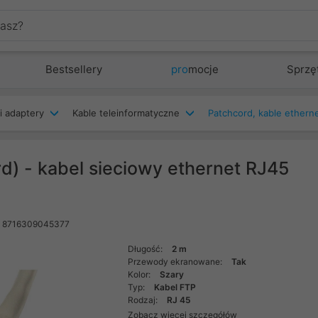
Bestsellery
pro
mocje
Sprzę
i adaptery
Kable teleinformatyczne
d) - kabel sieciowy ethernet RJ45
: 8716309045377
Długość:
2 m
Przewody ekranowane:
Tak
Kolor:
Szary
Typ:
Kabel FTP
Rodzaj:
RJ 45
Zobacz więcej szczegółów