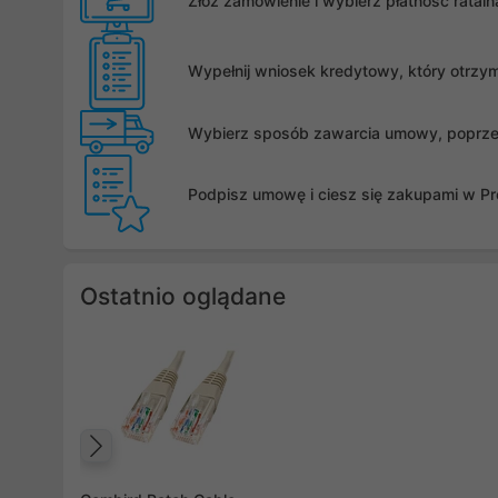
Złóż zamówienie i wybierz płatność rata
Wypełnij wniosek kredytowy, który otrzy
Wybierz sposób zawarcia umowy, poprzez 
Podpisz umowę i ciesz się zakupami w Pro
Ostatnio oglądane
Poprzedni