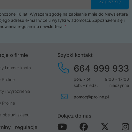
Zapisz się
czone 16 lat. Wyrażam zgodę na zapisanie mnie do Newslettera
ojego adresu e-mail w celu wysyłki wiadomości. Zapoznałem się i
nowienia
regulaminu newslettera
.
cje o firmie
Szybki kontakt
664 999 933
my i numer konta
pon. - pt.
9:00 - 17:00
 Proline
sob. - niedz.
nieczynne
ty i wyróżnienia
pomoc@proline.pl
 Proline
a obsługi sklepu
Dołącz do nas
miny i regulacje