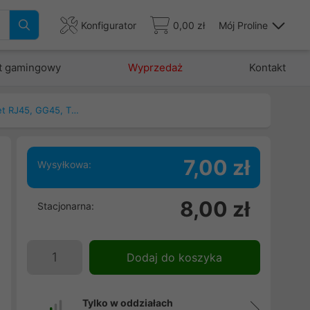
Konfigurator
0,00 zł
Mój Proline
t gamingowy
Wyprzedaż
Kontakt
Patchcord, kable ethernet RJ45, GG45, TERA
7,00 zł
Wysyłkowa:
8,00 zł
Stacjonarna:
Dodaj do koszyka
Tylko w oddziałach