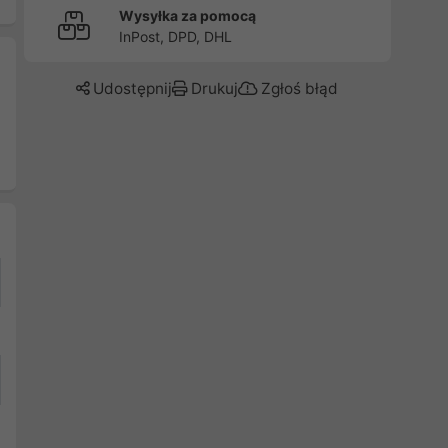
Wysyłka za pomocą
InPost, DPD, DHL
Udostępnij
Drukuj
Zgłoś błąd