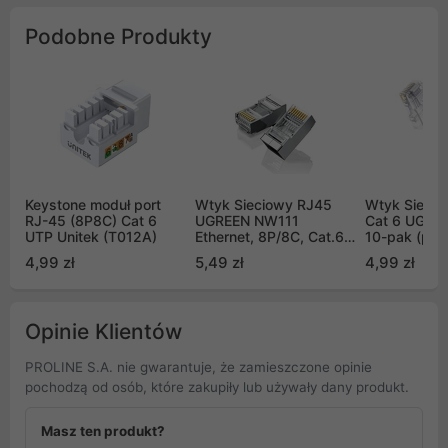
Podobne Produkty
Keystone moduł port
Wtyk Sieciowy RJ45
Wtyk Sieci
RJ-45 (8P8C) Cat 6
UGREEN NW111
Cat 6 UGRE
UTP Unitek (T012A)
Ethernet, 8P/8C, Cat.6,
10-pak (prz
UTP metalowa wtyczka
4,99 zł
5,49 zł
4,99 zł
(10szt.)
Opinie Klientów
PROLINE S.A. nie gwarantuje, że zamieszczone opinie
pochodzą od osób, które zakupiły lub używały dany produkt.
Masz ten produkt?