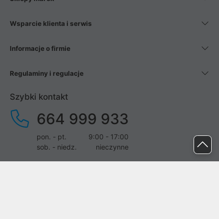
Wsparcie klienta i serwis
Informacje o firmie
Regulaminy i regulacje
Szybki kontakt
664 999 933
pon. - pt.
9:00 - 17:00
sob. - niedz.
nieczynne
pomoc@proline.pl
Dołącz do nas