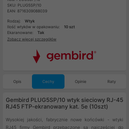
SKU: PLUG5SP/10
EAN: 8716309088039
Rodzaj:
Wtyk
Ilość wtyków w opakowaniu:
10 szt
Ekaranowane:
Tak
Zobacz więcej szczegółów
Opis
Cechy
Opinie
Raty
Gembird PLUG5SP/10 wtyk sieciowy RJ-45
RJ45 FTP-ekranowany kat. 5e (10szt)
Wysokiej jakości, fabrycznie nowe końcówki - wtyki
RJ45 firmy Gembird przebaczone są najczęściej do