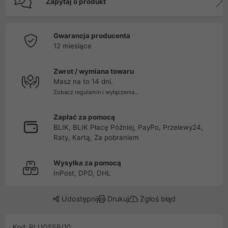
Zapytaj o produkt
Gwarancja producenta
12 miesiące
Zwrot / wymiana towaru
Masz na to 14 dni.
Zobacz regulamin i wyłączenia...
Zapłać za pomocą
BLIK, BLIK Płacę Później, PayPo, Przelewy24,
Raty, Kartą, Za pobraniem
Wysyłka za pomocą
InPost, DPD, DHL
Udostępnij
Drukuj
Zgłoś błąd
Kod: PLUG5SP/10