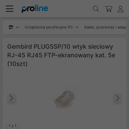
Urządzenia peryferyjne PC
Kable, przewody i adapt
Gembird PLUG5SP/10 wtyk sieciowy
RJ-45 RJ45 FTP-ekranowany kat. 5e
(10szt)
Poprzedni
Na
1 z 1