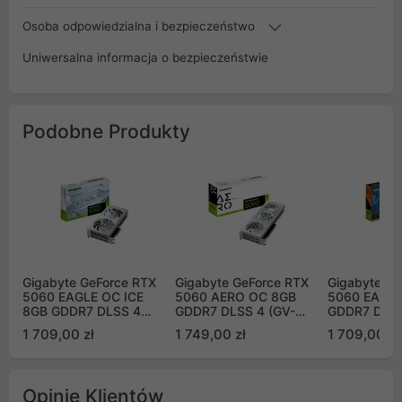
Osoba odpowiedzialna i bezpieczeństwo
Uniwersalna informacja o bezpieczeństwie
Podobne Produkty
Gigabyte GeForce RTX
Gigabyte GeForce RTX
Gigabyte Ge
5060 EAGLE OC ICE
5060 AERO OC 8GB
5060 EAGLE
8GB GDDR7 DLSS 4
GDDR7 DLSS 4 (GV-
GDDR7 DLSS
(GV-N5060EAGLEOC
N5060AERO OC-8GD)
N5060EAGL
1 709,00 zł
1 749,00 zł
1 709,00 zł
ICE-8GD)
Opinie Klientów