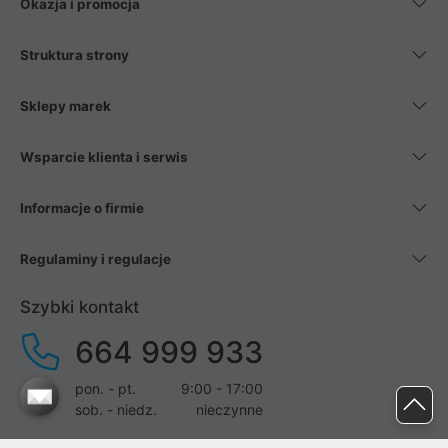
Okazja i promocja
Struktura strony
Sklepy marek
Wsparcie klienta i serwis
Informacje o firmie
Regulaminy i regulacje
Szybki kontakt
664 999 933
pon. - pt.
9:00 - 17:00
sob. - niedz.
nieczynne