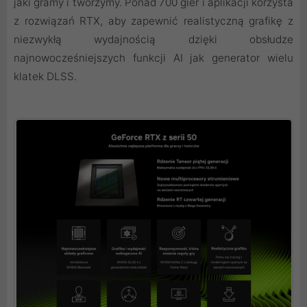
jaki gramy i tworzymy. Ponad 700 gier i aplikacji korzysta
z rozwiązań RTX, aby zapewnić realistyczną grafikę z
niezwykłą wydajnością dzięki obsłudze
najnowocześniejszych funkcji AI jak generator wielu
klatek DLSS.