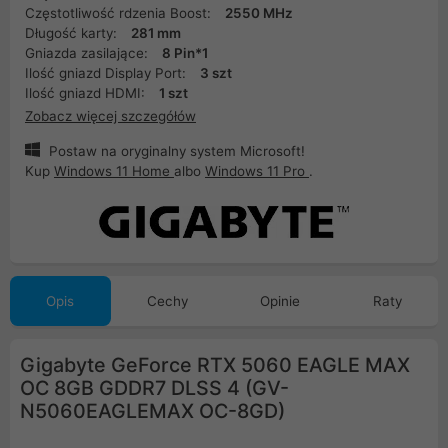
Częstotliwość rdzenia Boost:
2550 MHz
Długość karty:
281 mm
Gniazda zasilające:
8 Pin*1
Ilość gniazd Display Port:
3 szt
Ilość gniazd HDMI:
1 szt
Zobacz więcej szczegółów
Postaw na oryginalny system Microsoft!
Kup
Windows 11 Home
albo
Windows 11 Pro
.
Opis
Cechy
Opinie
Raty
Gigabyte GeForce RTX 5060 EAGLE MAX
OC 8GB GDDR7 DLSS 4 (GV-
N5060EAGLEMAX OC-8GD)