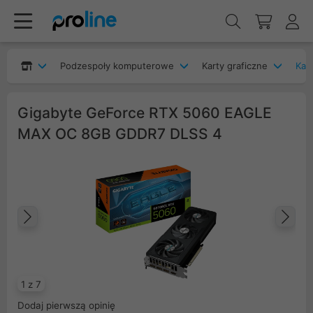
Podzespoły komputerowe
Karty graficzne
Kart
Gigabyte GeForce RTX 5060 EAGLE
MAX OC 8GB GDDR7 DLSS 4
Poprzedni
Na
1 z 7
Dodaj pierwszą opinię