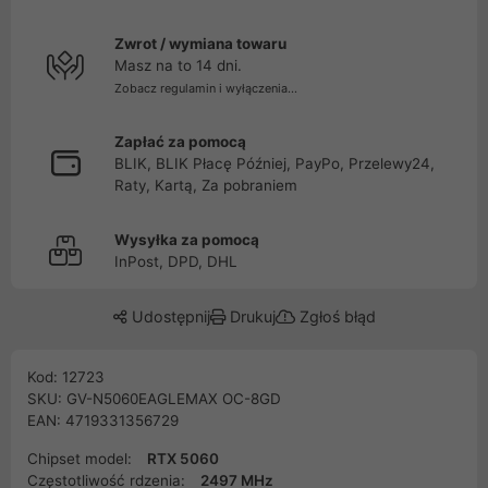
Zwrot / wymiana towaru
Masz na to 14 dni.
Zobacz regulamin i wyłączenia...
Zapłać za pomocą
BLIK, BLIK Płacę Później, PayPo, Przelewy24,
Raty, Kartą, Za pobraniem
Wysyłka za pomocą
InPost, DPD, DHL
Udostępnij
Drukuj
Zgłoś błąd
Kod: 12723
SKU: GV-N5060EAGLEMAX OC-8GD
EAN: 4719331356729
Chipset model:
RTX 5060
Częstotliwość rdzenia:
2497 MHz