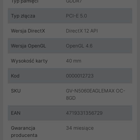
Typ pamięci
GDDR7
Typ złącza
PCI-E 5.0
Wersja DirectX
DirectX 12 API
Wersja OpenGL
OpenGL 4.6
Wysokość karty
40 mm
Kod
0000012723
SKU
GV-N5060EAGLEMAX OC-
8GD
EAN
4719331356729
Gwarancja
34 miesiące
producenta