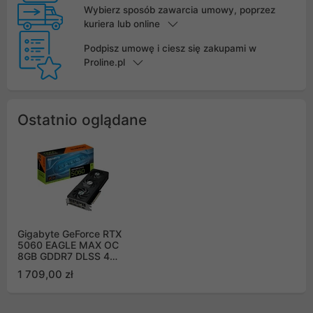
Wybierz sposób zawarcia umowy, poprzez
kuriera lub online
Podpisz umowę i ciesz się zakupami w
Proline.pl
Ostatnio oglądane
Gigabyte GeForce RTX
5060 EAGLE MAX OC
8GB GDDR7 DLSS 4
(GV-N5060EAGLEMAX
1 709,00 zł
OC-8GD)