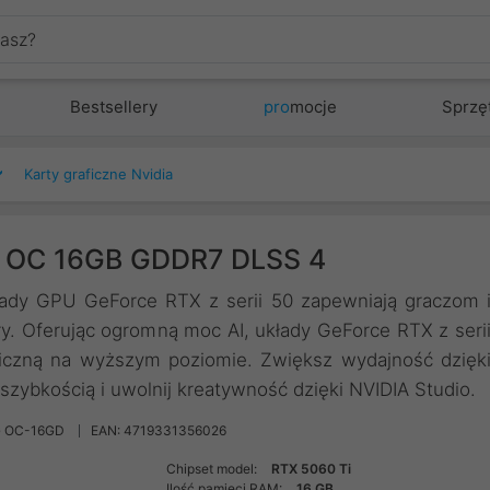
Bestsellery
pro
mocje
Sprzę
Karty graficzne Nvidia
i OC 16GB GDDR7 DLSS 4
łady GPU GeForce RTX z serii 50 zapewniają graczom 
y. Oferując ogromną moc AI, układy GeForce RTX z seri
ficzną na wyższym poziomie. Zwiększ wydajność dzięk
szybkością i uwolnij kreatywność dzięki NVIDIA Studio.
G OC-16GD
EAN: 4719331356026
Chipset model:
RTX 5060 Ti
Ilość pamięci RAM:
16 GB