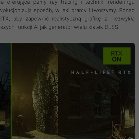
 oferująca pełny ray tracing i techniki renderingu
wolucjonizują sposób, w jaki gramy i tworzymy. Ponad
 RTX, aby zapewnić realistyczną grafikę z niezwykłą
zych funkcji AI jak generator wielu klatek DLSS.