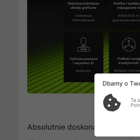
Dbamy o Two
Ta s
Pot
Absolutnie doskonały ray tracing