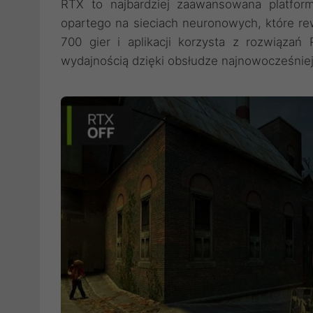
RTX to najbardziej zaawansowana platforma
opartego na sieciach neuronowych, które re
700 gier i aplikacji korzysta z rozwiązań
wydajnością dzięki obsłudze najnowocześniejs