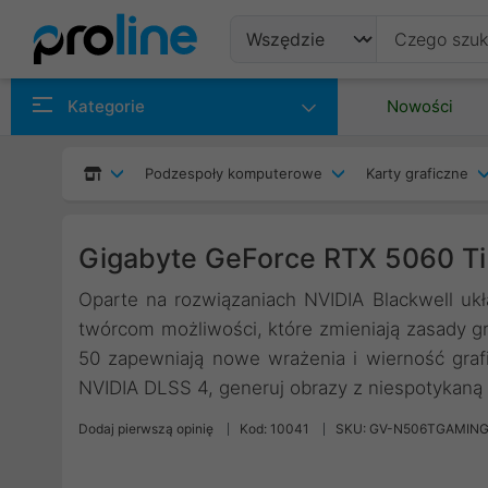
Produkty
Kategorie
Nowości
Producenci
Podzespoły komputerowe
Karty graficzne
Kategorie
Gigabyte GeForce RTX 5060 T
Oparte na rozwiązaniach NVIDIA Blackwell uk
twórcom możliwości, które zmieniają zasady gr
50 zapewniają nowe wrażenia i wierność gra
NVIDIA DLSS 4, generuj obrazy z niespotykaną 
Dodaj pierwszą opinię
Kod: 10041
SKU: GV-N506TGAMIN