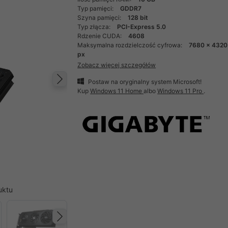
Typ pamięci:
GDDR7
Szyna pamięci:
128 bit
Typ złącza:
PCI-Express 5.0
Rdzenie CUDA:
4608
Maksymalna rozdzielczość cyfrowa:
7680 x 4320
px
Zobacz więcej szczegółów
Postaw na oryginalny system Microsoft!
Następny
Kup
Windows 11 Home
albo
Windows 11 Pro
.
uktu
Następny