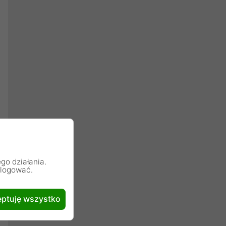
go działania.
alogować.
ptuję wszystko