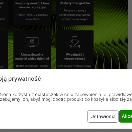
ją prywatność
trona korzysta z
ciasteczek
w celu zapewnienia jej prawidłowe
rzebujemy ich, abyś mógł dodać produkt do koszyka albo się z
Akce
Ustawienia
 i AI.