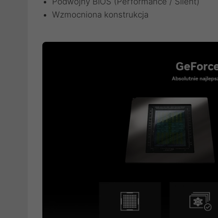
Podwójny BIOS (Performance / Silent)
Wzmocniona konstrukcja