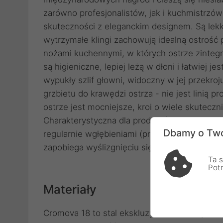
zarówno profesjonalistów, jak i kuchmistrzó
skuteczności z eleganckim designem. Są lekki
wytrzymałe klingi zachowują idealną ostrość p
nożami kuchennymi, w których ostrze zintegro
są higieniczne, lepiej leżą w dłoni i łatwiej
wypukły szlif głowni, widoczny w jej przekro
grzbietu do krawędzi ostrza - nie jest linią p
ostrze jest mocniejsze, kroi o wiele skutecz
Charakterystyczna dla produktów GLOBAL "kro
Dbamy o Two
regularnie wgłębieniami (przypominającymi n
zapobiega wyślizgnięciu się noża z dłoni, tu
Ta s
Pot
Materiały
Cromova 18 to stal ekskluzywna dla noży mar