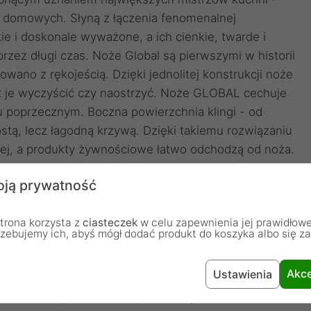
w domowych. Słyną z łączenia fenomenalnej
e i doskonale wyważone, a ich cienkie, twarde i
rzez długi czas. Noże Global są pierwszymi w historii
wano z rękojeścią. Dzięki jednolitej konstrukcji noże
 jest je wyczyścić czy naostrzyć. Noże GLOBAL cechuje
ju poprzecznym. Boczna powierzchnia klingi - od
rostą, lecz łagodną krzywą. Dzięki takiemu rozwiązaniu
niej, a produkty żywnościowe łatwo odchodzą od noża.
pkowana" rękojeść, której powierzchnia pokryta jest
ją prywatność
a zdjęciach kropki), gwarantuje pewny uchwyt i
dzież podrażnieniom skóry.
trona korzysta z
ciasteczek
w celu zapewnienia jej prawidłowe
rzebujemy ich, abyś mógł dodać produkt do koszyka albo się z
Akce
Ustawienia
ki Global, opatentowana przez hutę Yoshikin. Bardzo