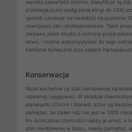
wysoka zawartość chromu, klasyfikuje tą sta
przebiega przez podgrzanie klingi do 1000 st
sposób uzyskuje się twardość na poziomie 5
nowicjuszy jaki i profesjonalistów. Takie pro
zarówno jeżeli chodzi o ochronę przed patyną
łatwo, i można wykorzystywać do tego ostrza
kamienie konieczne przy stalach hartowanyc
Konserwacja
Noże kuchenne ze stali nierdzewnej są łatwie
rdzewnej (węglowej). W składzie chemicznym,
pierwiastki (Chrom i Wanad), które są bardzie
pamiętać, że żaden nóż nie jest w 100% nier
Po skończonej czynności należy je umyć, a 
stali nierdzewnej w bloku, należy pamiętać, 