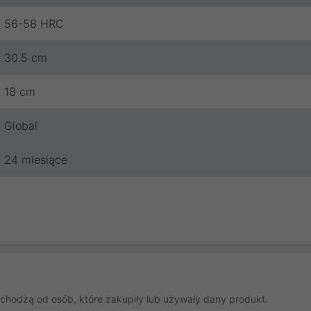
56-58 HRC
30.5 cm
18 cm
Global
24 miesiące
chodzą od osób, które zakupiły lub używały dany produkt.