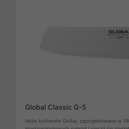
Global Classic G-5
Noże kuchenne Global, zaprojektowane w 198
międzynarodowych nagród i cieszą się niesł