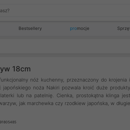
Bestsellery
pro
mocje
Sprzę
rzyw 18cm
funkcjonalny nóż kuchenny, przeznaczony do krojenia 
 japońskiego noża Nakiri pozwala kroić duże produkt
terki lub na patelnię. Cienka, prostokątna klinga jes
 warzyw, jak marchewka czy rzodkiew japońska, w długi
691805485