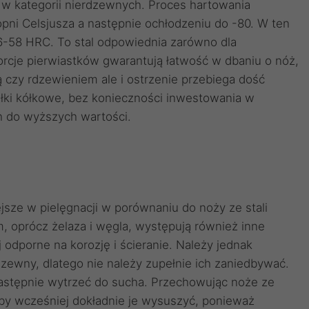
l w kategorii nierdzewnych. Proces hartowania
opni Celsjusza a następnie ochłodzeniu do -80. W ten
6-58 HRC. To stal odpowiednia zarówno dla
porcje pierwiastków gwarantują łatwość w dbaniu o nóż,
 czy rdzewieniem ale i ostrzenie przebiega dość
łki kółkowe, bez konieczności inwestowania w
h do wyższych wartości.
jsze w pielęgnacji w porównaniu do noży ze stali
 oprócz żelaza i węgla, występują również inne
j odporne na korozję i ścieranie. Należy jednak
dzewny, dlatego nie należy zupełnie ich zaniedbywać.
następnie wytrzeć do sucha. Przechowując noże ze
aby wcześniej dokładnie je wysuszyć, ponieważ