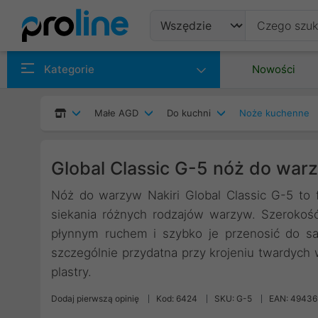
Produkty
Kategorie
Nowości
Producenci
Małe AGD
Do kuchni
Noże kuchenne
Kategorie
Global Classic G-5 nóż do wa
Nóż do warzyw Nakiri Global Classic G-5 to 
siekania różnych rodzajów warzyw. Szerokość
płynnym ruchem i szybko je przenosić do sala
szczególnie przydatna przy krojeniu twardych
plastry.
Dodaj pierwszą opinię
Kod: 6424
SKU: G-5
EAN: 4943