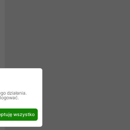
go działania.
alogować.
ptuję wszystko