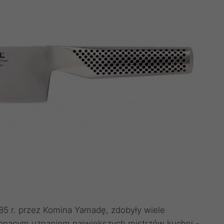
5 r. przez Komina Yamadę, zdobyły wiele
abnącym uznaniem największych mistrzów kuchni -