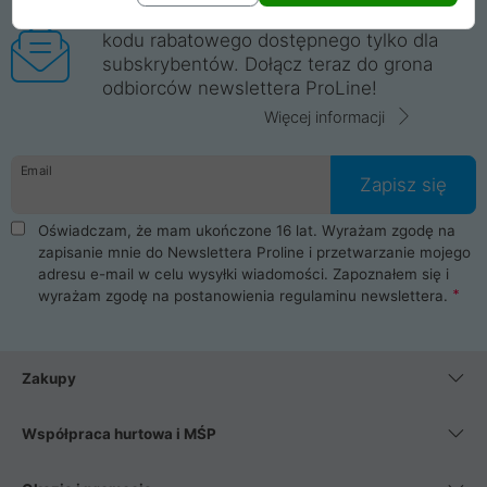
Nie strać żadnej informacji o promocji ani
kodu rabatowego dostępnego tylko dla
subskrybentów. Dołącz teraz do grona
odbiorców newslettera ProLine!
Więcej informacji
Email
Zapisz się
Oświadczam, że mam ukończone 16 lat. Wyrażam zgodę na
zapisanie mnie do Newslettera Proline i przetwarzanie mojego
adresu e-mail w celu wysyłki wiadomości. Zapoznałem się i
wyrażam zgodę na postanowienia
regulaminu newslettera
.
Zakupy
Współpraca hurtowa i MŚP