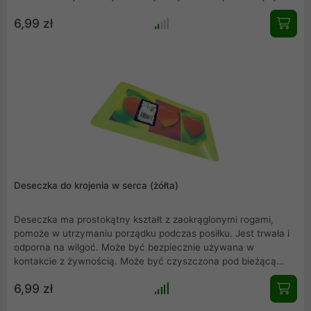
wodą bądź w zmywarce. Doskonale się prezentuje - jest
6,99 zł
stylowa i ma ciekawe wzornictwo.
Deseczka do krojenia w serca (żółta)
Deseczka ma prostokątny kształt z zaokrąglonymi rogami,
pomoże w utrzymaniu porządku podczas posiłku. Jest trwała i
odporna na wilgoć. Może być bezpiecznie używana w
kontakcie z żywnością. Może być czyszczona pod bieżącą
wodą bądź w zmywarce. Doskonale się prezentuje - jest
6,99 zł
stylowa i ma ciekawe wzornictwo.