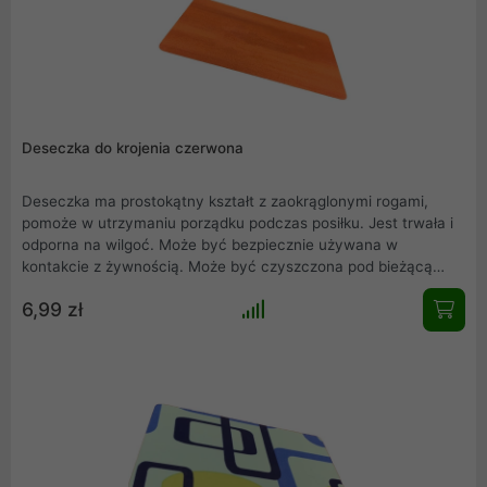
Deseczka do krojenia czerwona
Deseczka ma prostokątny kształt z zaokrąglonymi rogami,
pomoże w utrzymaniu porządku podczas posiłku. Jest trwała i
odporna na wilgoć. Może być bezpiecznie używana w
kontakcie z żywnością. Może być czyszczona pod bieżącą
wodą bądź w zmywarce. Doskonale się prezentuje - jest
6,99 zł
stylowa i ma ciekawe wzornictwo.