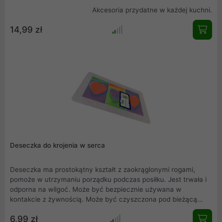
Akcesoria przydatne w każdej kuchni.
14,99 zł
Deseczka do krojenia w serca
Deseczka ma prostokątny kształt z zaokrąglonymi rogami,
pomoże w utrzymaniu porządku podczas posiłku. Jest trwała i
odporna na wilgoć. Może być bezpiecznie używana w
kontakcie z żywnością. Może być czyszczona pod bieżącą
wodą bądź w zmywarce. Doskonale się prezentuje - jest
6,99 zł
stylowa i ma ciekawe wzornictwo.