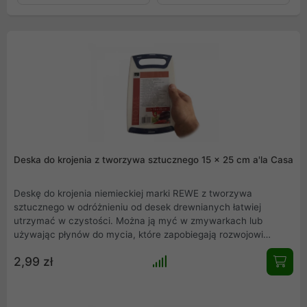
Deska do krojenia z tworzywa sztucznego 15 x 25 cm a'la Casa
Deskę do krojenia niemieckiej marki REWE z tworzywa
sztucznego w odróżnieniu od desek drewnianych łatwiej
utrzymać w czystości. Można ją myć w zmywarkach lub
używając płynów do mycia, które zapobiegają rozwojowi
bakterii. Bardzo ważną jej zaletą jest fakt, iż nie niszczy noży
2,99 zł
kuchennych. Deska jest estetycznie wykonana, wyposażona
jest na jednym końcu w owalny uchwyt, który może służyć do
zawieszania deski. Nadaje się do cięcia, krojenia i serwowania.