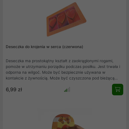
Deseczka do krojenia w serca (czerwona)
Deseczka ma prostokątny kształt z zaokrąglonymi rogami,
pomoże w utrzymaniu porządku podczas posiłku. Jest trwała i
odporna na wilgoć. Może być bezpiecznie używana w
kontakcie z żywnością. Może być czyszczona pod bieżącą
wodą bądź w zmywarce. Doskonale się prezentuje - jest
6,99 zł
stylowa i ma ciekawe wzornictwo.