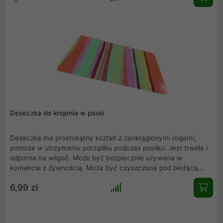
Deseczka do krojenia w paski
Deseczka ma prostokątny kształt z zaokrąglonymi rogami,
pomoże w utrzymaniu porządku podczas posiłku. Jest trwała i
odporna na wilgoć. Może być bezpiecznie używana w
kontakcie z żywnością. Może być czyszczona pod bieżącą
wodą bądź w zmywarce. Doskonale się prezentuje - jest
6,99 zł
stylowa i ma ciekawe wzornictwo.