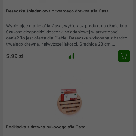
Deseczka śniadaniowa z twardego drewna a'la Casa
Wybierając markę a' la Casa, wybierasz produkt na długie lata!
Szukasz eleganckiej deseczki śniadaniowej w przystępnej
cenie? To jest oferta dla Ciebie. Deseczka wykonana z bardzo
trwałego drewna, najwyższej jakości. Średnica 23 cm.
Deseczka niemieckiej marki REWE jest doskonałym
5,99 zł
zamiennikiem talerza, na którym przygotujesz i podasz kanapki
oraz przekąski.
Podkładka z drewna bukowego a'la Casa