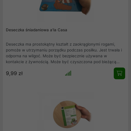
Deseczka śniadaniowa a'la Casa
Deseczka ma prostokątny kształt z zaokrąglonymi rogami,
pomoże w utrzymaniu porządku podczas posiłku. Jest trwała i
odporna na wilgoć. Może być bezpiecznie używana w
kontakcie z żywnością. Może być czyszczona pod bieżącą
wodą bądź w zmywarce. Doskonale się prezentuje - jest
9,99 zł
stylowa i ma ciekawe wzornictwo.