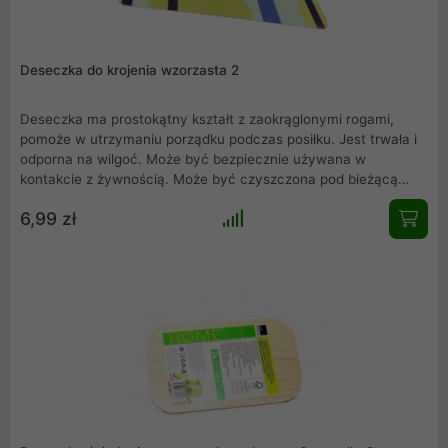
Deseczka do krojenia wzorzasta 2
Deseczka ma prostokątny kształt z zaokrąglonymi rogami,
pomoże w utrzymaniu porządku podczas posiłku. Jest trwała i
odporna na wilgoć. Może być bezpiecznie używana w
kontakcie z żywnością. Może być czyszczona pod bieżącą
wodą bądź w zmywarce. Doskonale się prezentuje - jest
6,99 zł
stylowa i ma ciekawe wzornictwo.