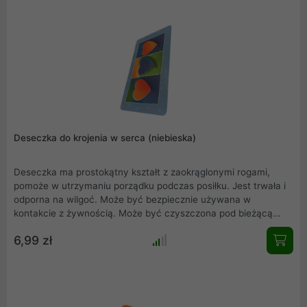
Deseczka do krojenia w serca (niebieska)
Deseczka ma prostokątny kształt z zaokrąglonymi rogami,
pomoże w utrzymaniu porządku podczas posiłku. Jest trwała i
odporna na wilgoć. Może być bezpiecznie używana w
kontakcie z żywnością. Może być czyszczona pod bieżącą
wodą bądź w zmywarce. Doskonale się prezentuje - jest
6,99 zł
stylowa i ma ciekawe wzornictwo.