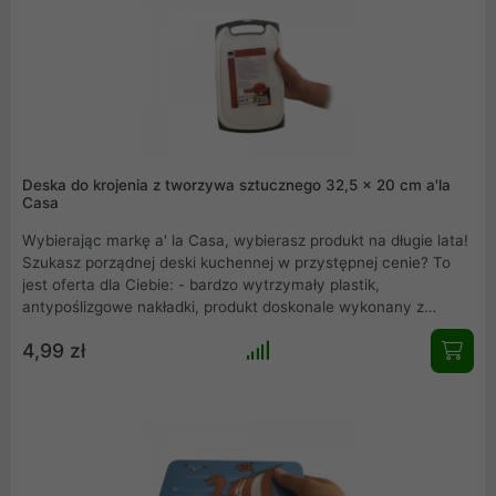
Deska do krojenia z tworzywa sztucznego 32,5 x 20 cm a'la
Casa
Wybierając markę a' la Casa, wybierasz produkt na długie lata!
Szukasz porządnej deski kuchennej w przystępnej cenie? To
jest oferta dla Ciebie: - bardzo wytrzymały plastik,
antypoślizgowe nakładki, produkt doskonale wykonany z
użyciem najlepszych materiałów. Deskę do krojenia niemieckiej
4,99 zł
marki REWE z tworzywa sztucznego w odróżnieniu od desek
drewnianych łatwiej utrzymać w czystości. Można ją myć w
zmywarkach lub używając płynów do mycia, które zapobiegają
rozwojowi bakterii.