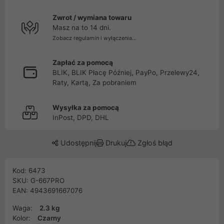
Zwrot / wymiana towaru
Masz na to 14 dni.
Zobacz regulamin i wyłączenia...
Zapłać za pomocą
BLIK, BLIK Płacę Później, PayPo, Przelewy24,
Raty, Kartą, Za pobraniem
Wysyłka za pomocą
InPost, DPD, DHL
Udostępnij
Drukuj
Zgłoś błąd
Kod: 6473
SKU: G-667PRO
EAN: 4943691667076
Waga:
2.3 kg
Kolor:
Czarny