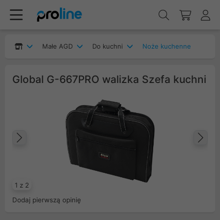
Małe AGD
Do kuchni
Noże kuchenne
Global G-667PRO walizka Szefa kuchni
Poprzedni
Na
1 z 2
Dodaj pierwszą opinię