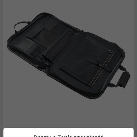
Walizka "Szefa kuchni" Global G-667PRO