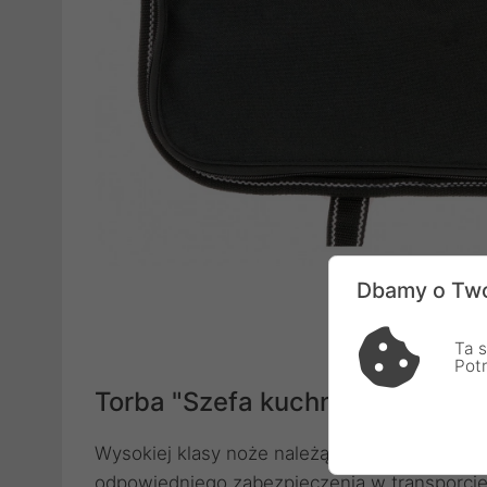
Dbamy o Two
Ta s
Pot
Torba "Szefa kuchni" na 10 noż
Wysokiej klasy noże należą do najcenniejsz
odpowiedniego zabezpieczenia w transporcie i