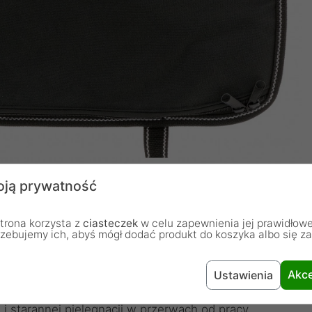
ją prywatność
trona korzysta z
ciasteczek
w celu zapewnienia jej prawidłowe
rzebujemy ich, abyś mógł dodać produkt do koszyka albo się z
y Global G-668/10
Akce
Ustawienia
ych przedmiotów w życiu kucharza, wymagają więc
 starannej pielęgnacji w przerwach od pracy.