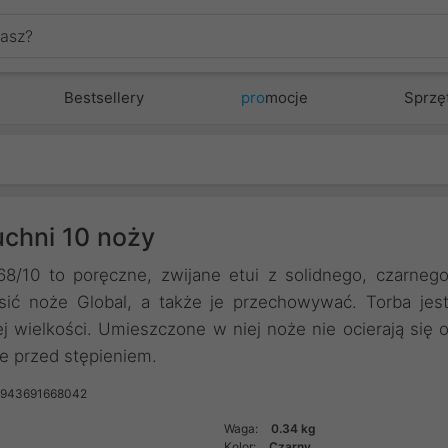
Bestsellery
pro
mocje
Sprzę
uchni 10 noży
8/10 to poręczne, zwijane etui z solidnego, czarneg
ić noże Global, a także je przechowywać. Torba jes
ej wielkości. Umieszczone w niej noże nie ocierają się 
je przed stępieniem.
4943691668042
Waga:
0.34 kg
Kolor:
Czarny