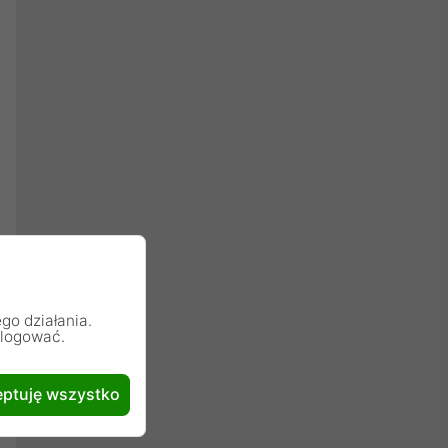
go działania.
alogować.
ptuję wszystko