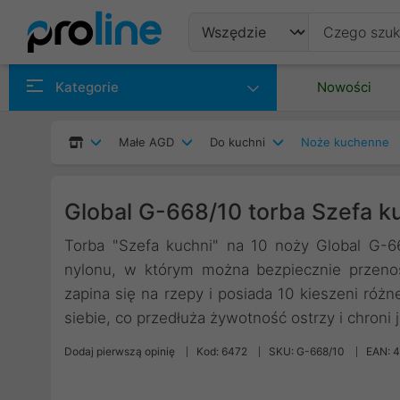
Produkty
Kategorie
Nowości
Producenci
Małe AGD
Do kuchni
Noże kuchenne
Kategorie
Global G-668/10 torba Szefa k
Torba "Szefa kuchni" na 10 noży Global G-66
nylonu, w którym można bezpiecznie przenos
zapina się na rzepy i posiada 10 kieszeni różn
siebie, co przedłuża żywotność ostrzy i chroni 
Dodaj pierwszą opinię
Kod: 6472
SKU: G-668/10
EAN: 