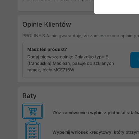
Opinie Klientów
PROLINE S.A. nie gwarantuje, że zamieszczone opinie po
Masz ten produkt?
Dodaj pierwszą opinię: Gniazdko typu E
(francuskie) Maclean, pasuje do szklanych
ramek, białe MCE718W
Raty
Złóż zamówienie i wybierz płatność rata
Wypełnij wniosek kredytowy, który otrzy