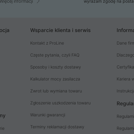
Więcej informacji
wyrażam zgodę na posta
ocja
Wsparcie klienta i serwis
Informa
Kontakt z ProLine
Dane fir
Częste pytania, czyli FAQ
Dlaczego
Sposoby i koszty dostawy
Certyfika
Kalkulator mocy zasilacza
Kariera w
Zwrot lub wymiana towaru
Instrukcj
Zgłoszenie uszkodzenia towaru
Regula
Warunki gwarancji
ony
Regulami
Terminy reklamacji dostawy
rie
Regulami