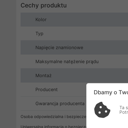
Cechy produktu
Kolor
Typ
Napięcie znamionowe
Maksymalne natężenie prądu
Montaż
Producent
Dbamy o Two
Gwarancja producenta
Ta s
Pot
Osoba odpowiedzialna i bezpieczeństwo
Uniwersalna informacja o bezpieczeństwie