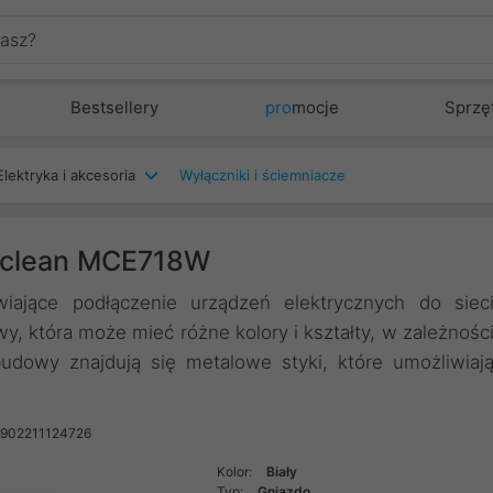
Bestsellery
pro
mocje
Sprzę
Elektryka i akcesoria
Wyłączniki i ściemniacze
Maclean MCE718W
wiające podłączenie urządzeń elektrycznych do siec
wy, która może mieć różne kolory i kształty, w zależnośc
udowy znajdują się metalowe styki, które umożliwiaj
5902211124726
Kolor:
Biały
Typ:
Gniazdo