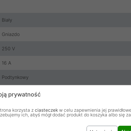
Biały
Gniazdo
250 V
16 A
Podtynkowy
Maclean
ją prywatność
24 miesiące
trona korzysta z
ciasteczek
w celu zapewnienia jej prawidłowe
rzebujemy ich, abyś mógł dodać produkt do koszyka albo się z