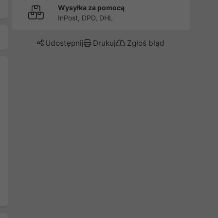
Wysyłka za pomocą
InPost, DPD, DHL
Udostępnij
Drukuj
Zgłoś błąd