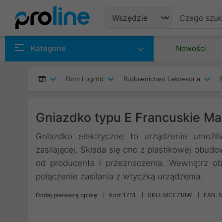
Produkty
Kategorie
Nowości
Producenci
Dom i ogród
Budownictwo i akcesoria
Kategorie
Gniazdko typu E Francuskie 
Gniazdko elektryczne to urządzenie umożli
zasilającej. Składa się ono z plastikowej obudo
od producenta i przeznaczenia. Wewnątrz ob
połączenie zasilania z wtyczką urządzenia.
Dodaj pierwszą opinię
Kod: 1751
SKU: MCE718W
EAN: 