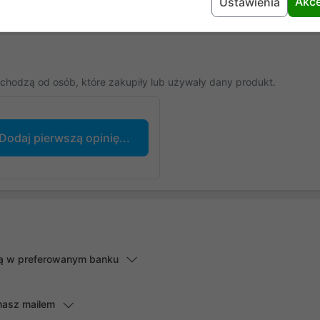
Akce
Ustawienia
chodzą od osób, które zakupiły lub używały dany produkt.
Dodaj pierwszą opinię...
lną w preferowanym banku
masz mailem