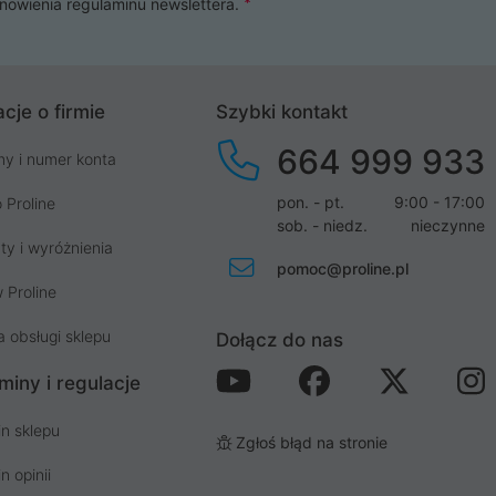
nowienia
regulaminu newslettera
.
cje o firmie
Szybki kontakt
664 999 933
my i numer konta
pon. - pt.
9:00 - 17:00
 Proline
sob. - niedz.
nieczynne
ty i wyróżnienia
pomoc@proline.pl
 Proline
a obsługi sklepu
Dołącz do nas
miny i regulacje
n sklepu
Zgłoś błąd na stronie
n opinii