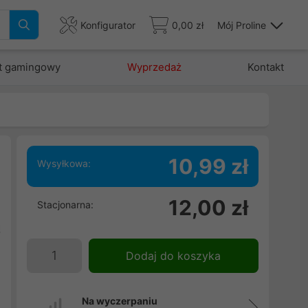
Konfigurator
0,00 zł
Mój Proline
t gamingowy
Wyprzedaż
Kontakt
10,99 zł
Wysyłkowa:
i
12,00 zł
Stacjonarna:
i
ą
Dodaj do koszyka
Na wyczerpaniu