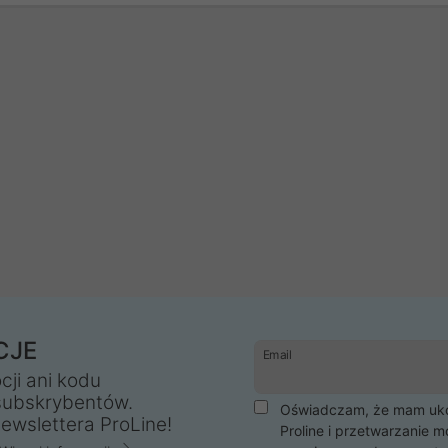
CJE
Email
cji ani kodu
subskrybentów.
Oświadczam, że mam ukoń
ewslettera ProLine!
Proline i przetwarzanie m