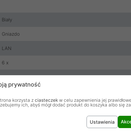
Biały
Gniazdo
LAN
6 x
Maclean
ją prywatność
24 miesiące
trona korzysta z
ciasteczek
w celu zapewnienia jej prawidłowe
rzebujemy ich, abyś mógł dodać produkt do koszyka albo się z
Akce
Ustawienia