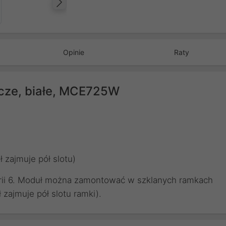
Następny
Opinie
Raty
cze, białe, MCE725W
 zajmuje pół slotu)
orii 6. Moduł można zamontować w szklanych ramkach
zajmuje pół slotu ramki).