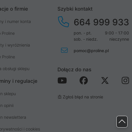
cje o firmie
Szybki kontakt
664 999 933
my i numer konta
pon. - pt.
9:00 - 17:00
 Proline
sob. - niedz.
nieczynne
ty i wyróżnienia
pomoc@proline.pl
 Proline
a obsługi sklepu
Dołącz do nas
miny i regulacje
n sklepu
Zgłoś błąd na stronie
n opinii
n newslettera
prywatności i cookies