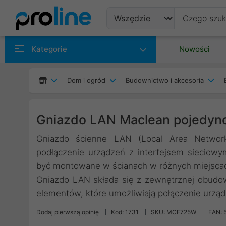
Produkty
Kategorie
Nowości
Producenci
Dom i ogród
Budownictwo i akcesoria
Kategorie
Gniazdo LAN Maclean pojedyn
Gniazdo ścienne LAN (Local Area Network) 
podłączenie urządzeń z interfejsem sieciow
być montowane w ścianach w różnych miejscach,
Gniazdo LAN składa się z zewnętrznej obudo
elementów, które umożliwiają połączenie urządz
Dodaj pierwszą opinię
Kod: 1731
SKU: MCE725W
EAN: 