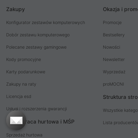
Zakupy
Okazja i prom
Konfigurator zestawów komputerowych
Promocje
Dobór zestawu komputerowego
Bestsellery
Polecane zestawy gamingowe
Nowości
Kody promocyjne
Newsletter
Karty podarunkowe
Wyprzedaż
Zakupy na raty
proMOCNI
Licencja esd
Struktura str
Usługi i rozszerzenia gwarancji
Wszystkie katego
Współpraca hurtowa i MŚP
Lista producent
Sprzedaż hurtowa