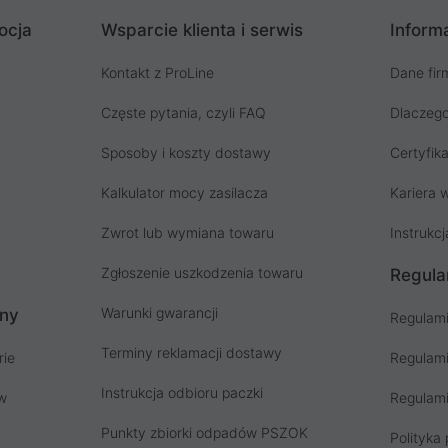
ocja
Wsparcie klienta i serwis
Informa
Kontakt z ProLine
Dane fir
Częste pytania, czyli FAQ
Dlaczego
Sposoby i koszty dostawy
Certyfika
Kalkulator mocy zasilacza
Kariera w
Zwrot lub wymiana towaru
Instrukcj
Zgłoszenie uszkodzenia towaru
Regula
Warunki gwarancji
ony
Regulami
Terminy reklamacji dostawy
rie
Regulami
Instrukcja odbioru paczki
ów
Regulami
Punkty zbiorki odpadów PSZOK
Polityka 