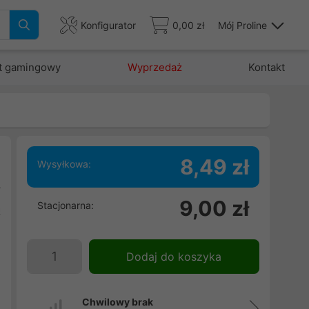
Konfigurator
0,00 zł
Mój Proline
t gamingowy
Wyprzedaż
Kontakt
8,49 zł
Wysyłkowa:
y
9,00 zł
Stacjonarna:
ą
.
h
Dodaj do koszyka
Chwilowy brak