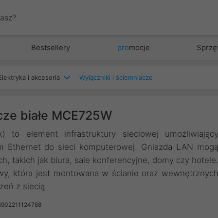
Bestsellery
pro
mocje
Sprzę
Elektryka i akcesoria
Wyłączniki i ściemniacze
cze białe MCE725W
to element infrastruktury sieciowej umożliwiając
ym Ethernet do sieci komputerowej. Gniazda LAN mog
 takich jak biura, sale konferencyjne, domy czy hotele
wy, która jest montowana w ścianie oraz wewnętrznyc
eń z siecią.
5902211124788