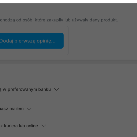
chodzą od osób, które zakupiły lub używały dany produkt.
Dodaj pierwszą opinię...
lną w preferowanym banku
masz mailem
kuriera lub online