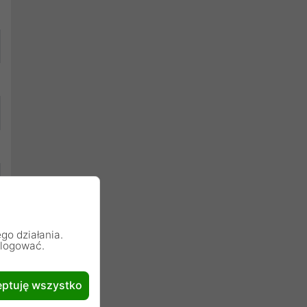
go działania.
alogować.
ptuję wszystko