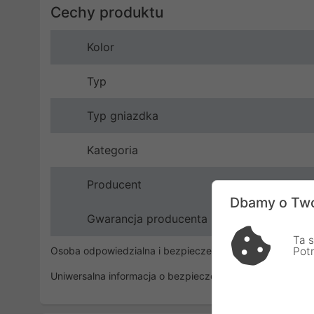
Cechy produktu
Kolor
Typ
Typ gniazdka
Kategoria
Producent
Dbamy o Two
Gwarancja producenta
Ta s
Osoba odpowiedzialna i bezpieczeństwo
Pot
Uniwersalna informacja o bezpieczeństwie