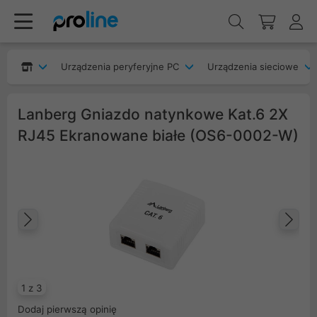
Urządzenia peryferyjne PC
Urządzenia sieciowe
Lanberg Gniazdo natynkowe Kat.6 2X
RJ45 Ekranowane białe (OS6-0002-W)
Poprzedni
Na
1 z 3
Dodaj pierwszą opinię