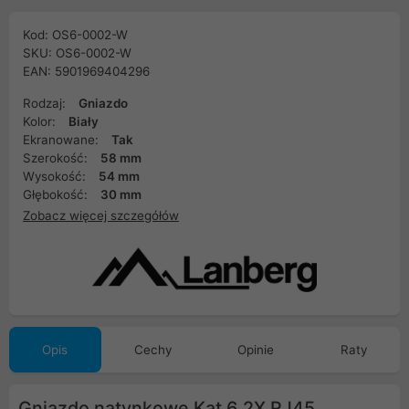
Kod: OS6-0002-W
SKU: OS6-0002-W
EAN: 5901969404296
Rodzaj:
Gniazdo
Kolor:
Biały
Ekranowane:
Tak
Szerokość:
58 mm
Wysokość:
54 mm
Głębokość:
30 mm
Zobacz więcej szczegółów
Opis
Cechy
Opinie
Raty
Gniazdo natynkowe Kat.6 2X RJ45