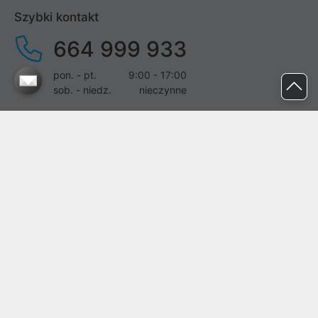
Szybki kontakt
664 999 933
pon. - pt.
9:00 - 17:00
sob. - niedz.
nieczynne
pomoc@proline.pl
Dołącz do nas
Zgłoś błąd na stronie
Proline SA z siedzibą w Mirkowie (55-095), przy ul. Brzozowej 5,
wpisana do rejestru przedsiębiorców Krajowego Rejestru Sądowego
przez Sąd Rejonowy dla Wrocławia-Fabrycznej we Wrocławiu, VI
Wydział Gospodarczy Krajowego Rejestru Sądowego pod nr KRS:
0000282071, NIP: 8951898022, REGON: 020482041, BDO:
000437899. Kapitał zakładowy Spółki wynosi 500000,00 zł i został
on opłacony w całości.