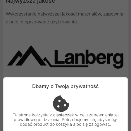
Najwyższa jakość
Wykorzystanie najwyższej jakości materiałów, zapewnia
długie, nieprzerwane użytkowanie.
Dbamy o Twoją prywatność
Cechy produktu
Ta strona korzysta z
ciasteczek
w celu zapewnienia jej
Rodzaj
Gniazdo
prawidłowego działania. Potrzebujemy ich, abyś mógł
dodać produkt do koszyka albo się zalogować.