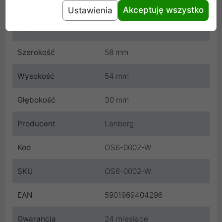
Kolor
Biały
Akceptuję wszystko
Ustawienia
Ekranowane
Tak
Szerokość
58 mm
Wysokość
54 mm
Głębokość
30 mm
Producent
Lanberg
Kod
OS6-0002-W
SKU
OS6-0002-W
EAN
5901969404296
Gwarancja
24 miesiące