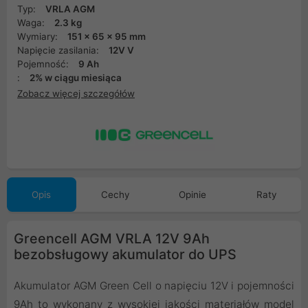
Typ:
VRLA AGM
Waga:
2.3 kg
Wymiary:
151 x 65 x 95 mm
Napięcie zasilania:
12V V
Pojemność:
9 Ah
:
2% w ciągu miesiąca
Zobacz więcej szczegółów
Opis
Cechy
Opinie
Raty
Greencell AGM VRLA 12V 9Ah
bezobsługowy akumulator do UPS
Akumulator AGM Green Cell o napięciu 12V i pojemności
9Ah to wykonany z wysokiej jakości materiałów model