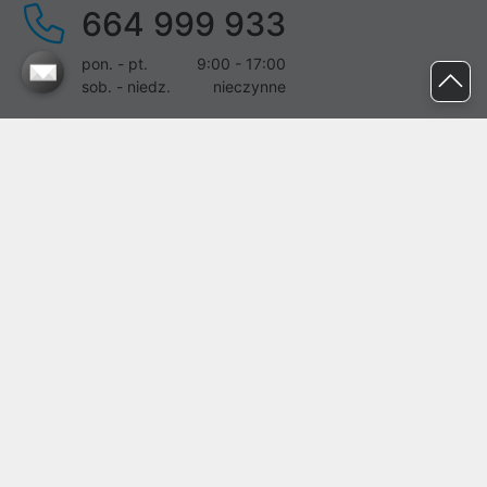
664 999 933
pon. - pt.
9:00 - 17:00
sob. - niedz.
nieczynne
pomoc@proline.pl
Dołącz do nas
Zgłoś błąd na stronie
Proline SA z siedzibą w Mirkowie (55-095), przy ul. Brzozowej 5,
wpisana do rejestru przedsiębiorców Krajowego Rejestru Sądowego
przez Sąd Rejonowy dla Wrocławia-Fabrycznej we Wrocławiu, VI
Wydział Gospodarczy Krajowego Rejestru Sądowego pod nr KRS:
0000282071, NIP: 8951898022, REGON: 020482041, BDO:
000437899. Kapitał zakładowy Spółki wynosi 500000,00 zł i został
on opłacony w całości.
© proline 1996 - 2026. Wszelkie prawa zastrzeżone.