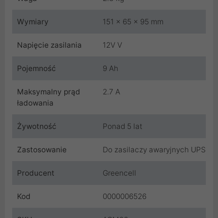
Wymiary
151 x 65 x 95 mm
Napięcie zasilania
12V V
Pojemność
9 Ah
Maksymalny prąd
2.7 A
ładowania
Żywotność
Ponad 5 lat
Zastosowanie
Do zasilaczy awaryjnych UPS
Producent
Greencell
Kod
0000006526