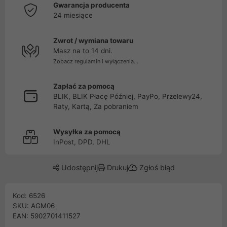
Gwarancja producenta
24 miesiące
Zwrot / wymiana towaru
Masz na to 14 dni.
Zobacz regulamin i wyłączenia...
Zapłać za pomocą
BLIK, BLIK Płacę Później, PayPo, Przelewy24,
Raty, Kartą, Za pobraniem
Wysyłka za pomocą
InPost, DPD, DHL
Udostępnij
Drukuj
Zgłoś błąd
Kod: 6526
SKU: AGM06
EAN: 5902701411527