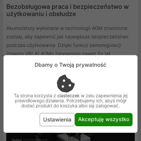
Bezobsługowa praca i bezpieczeństwo w
użytkowaniu i obsłudze
Akumulatory wykonane w technologii AGM stworzone
zostały, aby zapewnić jak największe bezpieczeństwo
podczas użytkowania. Dzięki funkcji samoregulacji
(zawory VRLA) AGMy zapewniają nawet 5+ lat
bezobsługowej pracy. Zwiększa ona bezpieczeństwo
Dbamy o Twoją prywatność
pracy urządzenia, bez względu na pozycję akumulatora.
Odpowiednie do pracy w wymagających warunkach oraz
może być stosowany w pomieszczeniach z ludźmi,
Ta strona korzysta z
ciasteczek
w celu zapewnienia jej
ponieważ nie wydziela oparów.
prawidłowego działania. Potrzebujemy ich, abyś mógł
dodać produkt do koszyka albo się zalogować.
Akceptuję wszystko
Ustawienia