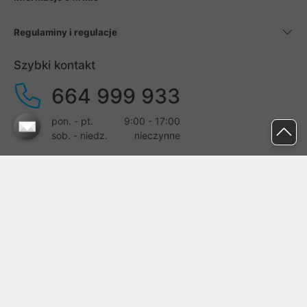
Regulaminy i regulacje
Szybki kontakt
664 999 933
pon. - pt.
9:00 - 17:00
sob. - niedz.
nieczynne
pomoc@proline.pl
Dołącz do nas
Zgłoś błąd na stronie
Proline SA z siedzibą w Mirkowie (55-095), przy ul. Brzozowej 5,
wpisana do rejestru przedsiębiorców Krajowego Rejestru Sądowego
przez Sąd Rejonowy dla Wrocławia-Fabrycznej we Wrocławiu, VI