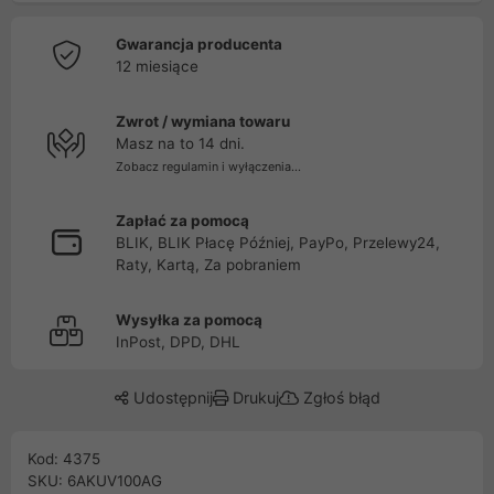
Gwarancja producenta
12 miesiące
Zwrot / wymiana towaru
Masz na to 14 dni.
Zobacz regulamin i wyłączenia...
Zapłać za pomocą
BLIK, BLIK Płacę Później, PayPo, Przelewy24,
Raty, Kartą, Za pobraniem
Wysyłka za pomocą
InPost, DPD, DHL
Udostępnij
Drukuj
Zgłoś błąd
Kod: 4375
SKU: 6AKUV100AG