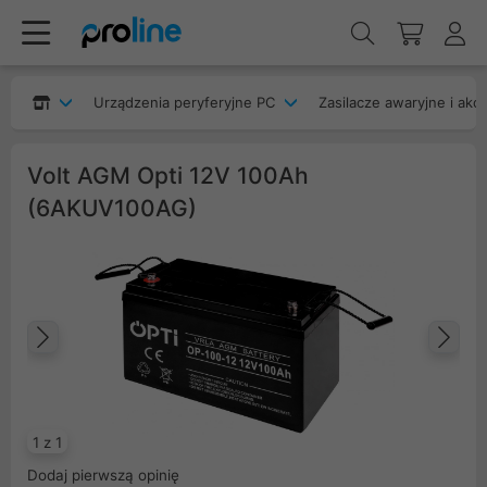
Urządzenia peryferyjne PC
Zasilacze awaryjne i akc
Volt AGM Opti 12V 100Ah
(6AKUV100AG)
Poprzedni
Na
1 z 1
Dodaj pierwszą opinię