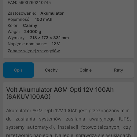
EAN: 5903760240745
Zastosowanie:
Akumulator
Pojemność:
100 mAh
Kolor:
Czarny
Waga:
24000 g
Wymiary:
218 x 173 x 331 mm
Napięcie nominalne:
12 V
Zobacz więcej szczegółów
Opis
Cechy
Opinie
Raty
Volt Akumulator AGM Opti 12V 100Ah
(6AKUV100AG)
Akumulator AGM Opti 12V 100Ah jest przeznaczony m.in.
do zasilania systemów zasilania awaryjnego (UPS,
systemy automatyki), instalacji fotowoltaicznych, czy
przetwornic napięcia. Najlepiej sprawdza się w układach