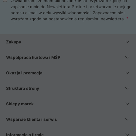
Oświadczam, że mam ukończone 16 lat. Wyrażam zgodę na
zapisanie mnie do Newslettera Proline i przetwarzanie mojego
adresu e-mail w celu wysyłki wiadomości. Zapoznałem się i
wyrażam zgodę na postanowienia
regulaminu newslettera
.
Zakupy
Współpraca hurtowa i MŚP
Okazja i promocja
Struktura strony
Sklepy marek
Wsparcie klienta i serwis
Informacje o firmie