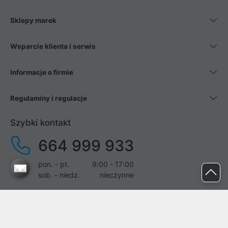
Sklepy marek
Wsparcie klienta i serwis
Informacje o firmie
Regulaminy i regulacje
Szybki kontakt
664 999 933
pon. - pt.
9:00 - 17:00
sob. - niedz.
nieczynne
pomoc@proline.pl
Dołącz do nas