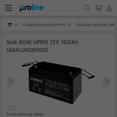
Urządzenia peryferyjne PC
Zasilacze awaryjne i akc
Volt AGM VPRO 12V 100Ah
(6AKUAGM100)
Poprzedni
Na
1 z 1
Dodaj pierwszą opinię