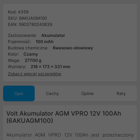
Kod: 4359
SKU: 6AKUAGM100
EAN: 5903760240639
Zastosowanie:
Akumulator
Pojemność:
100 mAh
Budowa chemiczna:
Kwasowo-ołowiowy
Kolor:
Czarny
Waga:
27700 g
Wymiary:
218 x 173 x 331 mm
Zobacz więcej szczegółów
Opis
Cechy
Opinie
Raty
Volt Akumulator AGM VPRO 12V 100Ah
(6AKUAGM100)
Akumulator AGM VPRO 12V 100Ah jest przeznaczony