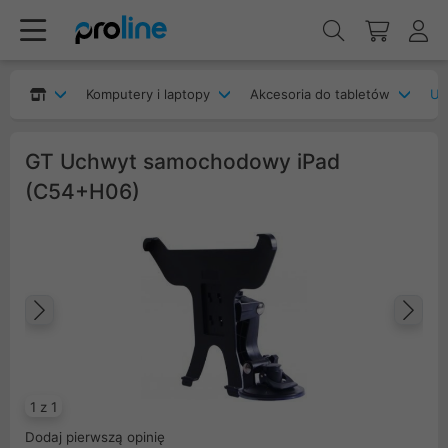
Komputery i laptopy
Akcesoria do tabletów
Uc
GT Uchwyt samochodowy iPad
(C54+H06)
Poprzedni
Na
1 z 1
Dodaj pierwszą opinię