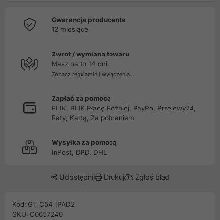
Gwarancja producenta
12 miesiące
Zwrot / wymiana towaru
Masz na to 14 dni.
Zobacz regulamin i wyłączenia...
Zapłać za pomocą
BLIK, BLIK Płacę Później, PayPo, Przelewy24,
Raty, Kartą, Za pobraniem
Wysyłka za pomocą
InPost, DPD, DHL
Udostępnij
Drukuj
Zgłoś błąd
Kod: GT_C54_IPAD2
SKU: C0657240