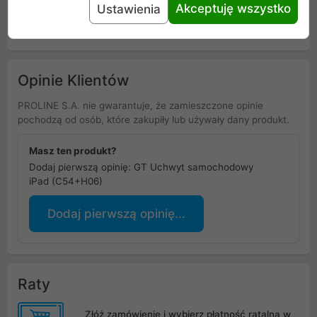
Akceptuję wszystko
Ustawienia
Uniwersalna informacja o bezpieczeństwie
Opinie Klientów
PROLINE S.A. nie gwarantuje, że zamieszczone opinie
pochodzą od osób, które zakupiły lub używały dany produkt.
Masz ten produkt?
Dodaj pierwszą opinię: GT Uchwyt samochodowy
iPad (C54+H06)
Dodaj pierwszą opinię...
Raty
Złóż zamówienie i wybierz płatność ratalną w