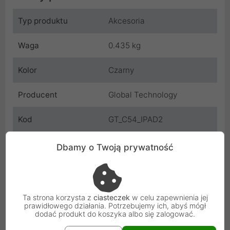
Typ produktu
Akcesoria
Waga
0.435 kg
Kolor
Czarny
Producent
Global Technology
Kod
GT_C54_IPAD2
SKU
C0657240
Dbamy o Twoją prywatność
EAN
5901386704641
Gwarancja
12 miesięcy
Ta strona korzysta z
ciasteczek
w celu zapewnienia jej
producenta
prawidłowego działania. Potrzebujemy ich, abyś mógł
dodać produkt do koszyka albo się zalogować.
Osoba odpowiedzialna i bezpieczeństwo