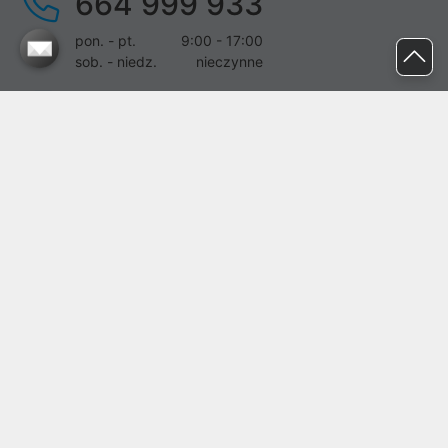
664 999 933
pon. - pt.
9:00 - 17:00
sob. - niedz.
nieczynne
pomoc@proline.pl
Dołącz do nas
Zgłoś błąd na stronie
Proline SA z siedzibą w Mirkowie (55-095), przy ul. Brzozowej 5,
wpisana do rejestru przedsiębiorców Krajowego Rejestru Sądowego
przez Sąd Rejonowy dla Wrocławia-Fabrycznej we Wrocławiu, VI
Wydział Gospodarczy Krajowego Rejestru Sądowego pod nr KRS:
0000282071, NIP: 8951898022, REGON: 020482041, BDO:
000437899. Kapitał zakładowy Spółki wynosi 500000,00 zł i został
on opłacony w całości.
© proline 1996 - 2026. Wszelkie prawa zastrzeżone.