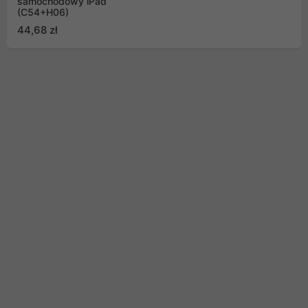
samochodowy iPad
(C54+H06)
44,68 zł