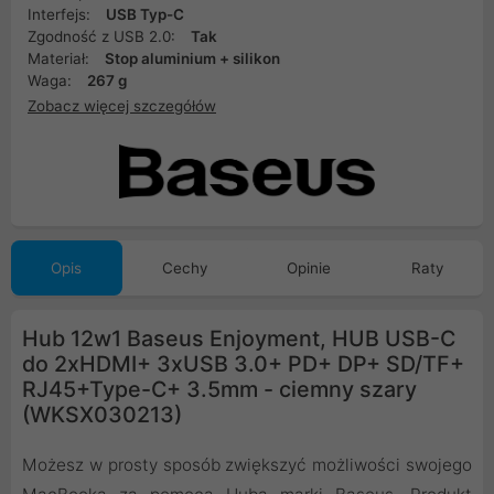
Interfejs:
USB Typ-C
Zgodność z USB 2.0:
Tak
Materiał:
Stop aluminium + silikon
Waga:
267 g
Zobacz więcej szczegółów
Opis
Cechy
Opinie
Raty
Hub 12w1 Baseus Enjoyment, HUB USB-C
do 2xHDMI+ 3xUSB 3.0+ PD+ DP+ SD/TF+
RJ45+Type-C+ 3.5mm - ciemny szary
(WKSX030213)
Możesz w prosty sposób zwiększyć możliwości swojego