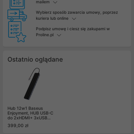
mailem
Wybierz sposób zawarcia umowy, poprzez
kuriera lub online
Podpisz umowę i ciesz się zakupami w
Proline.pl
Ostatnio oglądane
Hub 12w1 Baseus
Enjoyment, HUB USB-C
do 2xHDMI+ 3xUSB
3.0+ PD+ DP+ SD/TF+
399,00 zł
RJ45+Type-C+ 3.5mm
- ciemny szary