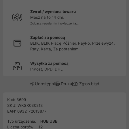
Zwrot / wymiana towaru
Masz na to 14 dni.
Zobacz regulamin i wyłączenia...
Zapłać za pomocą
BLIK, BLIK Płacę Później, PayPo, Przelewy24,
Raty, Kartą, Za pobraniem
Wysyłka za pomocą
InPost, DPD, DHL
Udostępnij
Drukuj
Zgłoś błąd
Kod: 3699
SKU: WKSX030213
EAN: 6932172613877
Typ urządzenia:
HUB USB
Liczba portów:
12