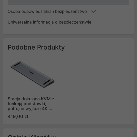
Osoba odpowiedzialna i bezpieczeństwo
Uniwersalna informacja o bezpieczeństwie
Podobne Produkty
Stacja dokująca KVM z
funkcją podstawki,
potrójne wyjście 4K,
USB-C, MST, HDMI 2.0
419,00 zł
Unitek