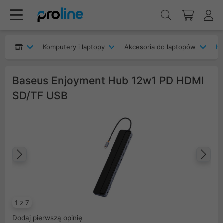
Komputery i laptopy
Akcesoria do laptopów
H
Baseus Enjoyment Hub 12w1 PD HDMI
SD/TF USB
Poprzedni
Na
1 z 7
Dodaj pierwszą opinię