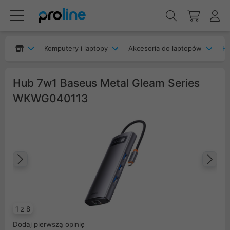
Komputery i laptopy
Akcesoria do laptopów
H
Hub 7w1 Baseus Metal Gleam Series
WKWG040113
Poprzedni
Na
1 z 8
Dodaj pierwszą opinię