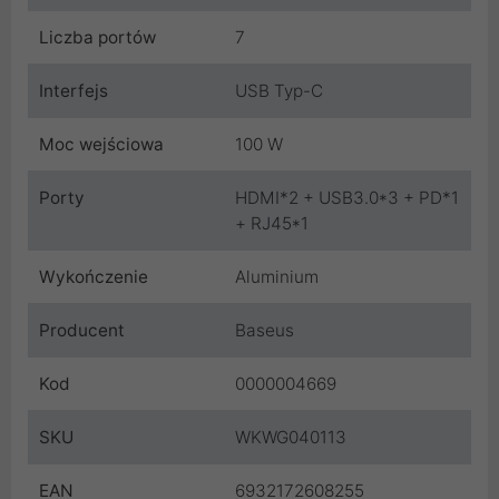
Liczba portów
7
Interfejs
USB Typ-C
Moc wejściowa
100 W
Porty
HDMI*2 + USB3.0*3 + PD*1
+ RJ45*1
Wykończenie
Aluminium
Producent
Baseus
Kod
0000004669
SKU
WKWG040113
EAN
6932172608255