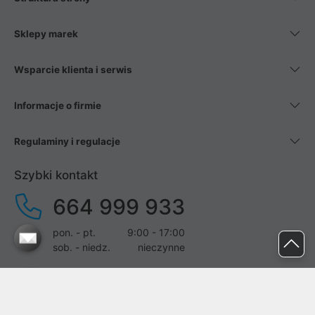
Sklepy marek
Wsparcie klienta i serwis
Informacje o firmie
Regulaminy i regulacje
Szybki kontakt
664 999 933
pon. - pt.
9:00 - 17:00
sob. - niedz.
nieczynne
pomoc@proline.pl
Dołącz do nas