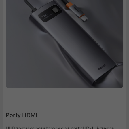
Porty HDMI
HUB został wyposażony w dwa porty HDMI. Przesyła