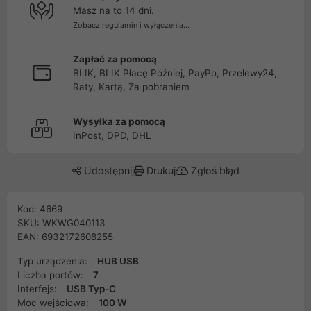
Masz na to 14 dni.
Zobacz regulamin i wyłączenia...
Zapłać za pomocą
BLIK, BLIK Płacę Później, PayPo, Przelewy24,
Raty, Kartą, Za pobraniem
Wysyłka za pomocą
InPost, DPD, DHL
Udostępnij
Drukuj
Zgłoś błąd
Kod: 4669
SKU: WKWG040113
EAN: 6932172608255
Typ urządzenia:
HUB USB
Liczba portów:
7
Interfejs:
USB Typ-C
Moc wejściowa:
100 W