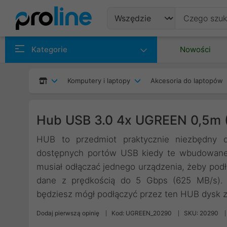
Produkty
Kategorie
Nowości
Producenci
Komputery i laptopy
Akcesoria do laptopów
Kategorie
Hub USB 3.0 4x UGREEN 0,5m 
HUB to przedmiot praktycznie niezbędny d
dostępnych portów USB kiedy te wbudowane 
musiał odłączać jednego urządzenia, żeby podł
dane z prędkością do 5 Gbps (625 MB/s). D
będziesz mógł podłączyć przez ten HUB dysk 
Dodaj pierwszą opinię
Kod: UGREEN_20290
SKU: 20290