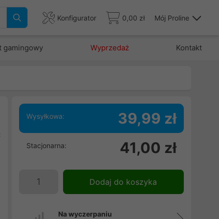
Konfigurator
0,00 zł
Mój Proline
t gamingowy
Wyprzedaż
Kontakt
39,99 zł
Wysyłkowa:
ć
41,00 zł
Stacjonarna:
z
z
a
Dodaj do koszyka
Na wyczerpaniu