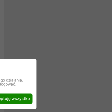
go działania.
alogować.
ptuję wszystko