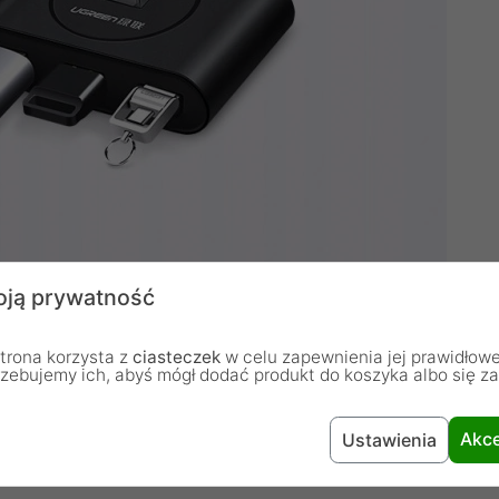
ją prywatność
trona korzysta z
ciasteczek
w celu zapewnienia jej prawidłowe
rzebujemy ich, abyś mógł dodać produkt do koszyka albo się z
Akce
Ustawienia