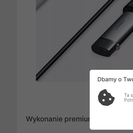
Dbamy o Two
Ta s
Pot
Wykonanie premium