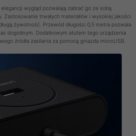
i elegancji wygląd pozwalają zabrać go ze sobą
. Zastosowanie trwałych materiałów i wysokiej jakości
długą żywotność. Przewód długości 0,5 metra pozwala
a nas dogodnym. Dodatkowym atutem tego urządzenia
owego źródła zasilania za pomocą gniazda microUSB.