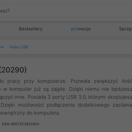
Bestsellery
pro
mocje
Sprzę
Huby USB
(20290)
o pracy przy komputerze. Pozwala zwiększyć iloś
w komputer już są zajęte. Dzięki niemu nie będzies
ączyć inne. Posiada 3 porty USB 3.0, którymi skopiujes
zięki możliwości podłączenia dodatkowego zasilani
zewnętrzny do komputera.
EAN: 6957303822904