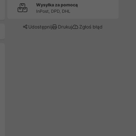
Wysyłka za pomocą
InPost, DPD, DHL
Udostępnij
Drukuj
Zgłoś błąd