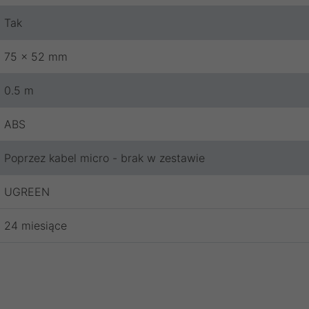
Tak
75 x 52 mm
0.5 m
ABS
Poprzez kabel micro - brak w zestawie
UGREEN
24 miesiące