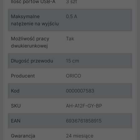
Ilość portów USB-A
3 szt
Maksymalne
0.5 A
natężenie na wyjściu
Możliwość pracy
Tak
dwukierunkowej
Długość przewodu
15 cm
Producent
ORICO
Kod
0000007583
SKU
AH-A12F-GY-BP
EAN
6936761858915
Gwarancja
24 miesiące