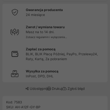
Gwarancja producenta
24 miesiące
Zwrot / wymiana towaru
Masz na to 14 dni.
Zobacz regulamin i wyłączenia...
Zapłać za pomocą
BLIK, BLIK Płacę Później, PayPo, Przelewy24,
Raty, Kartą, Za pobraniem
Wysyłka za pomocą
InPost, DPD, DHL
Udostępnij
Drukuj
Zgłoś błąd
Kod: 7583
SKU: AH-A12F-GY-BP