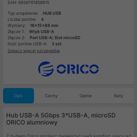
EAN: 6936761858915
Typ urządzenia:
HUB USB
Liczba portów:
4
Wymiary:
18x15x88 mm
Złącze 1:
Wtyk USB-A
Złącze 2:
Port USB-A; Slot microSD
Ilość portów USB-A:
3 szt
Zobacz więcej szczegółów
Opis
Cechy
Opinie
Raty
Hub USB-A 5Gbps 3*USB-A, microSD
ORICO alumniowy
Z hubem Orico możesz zwiększyć swój komfort pracy aż