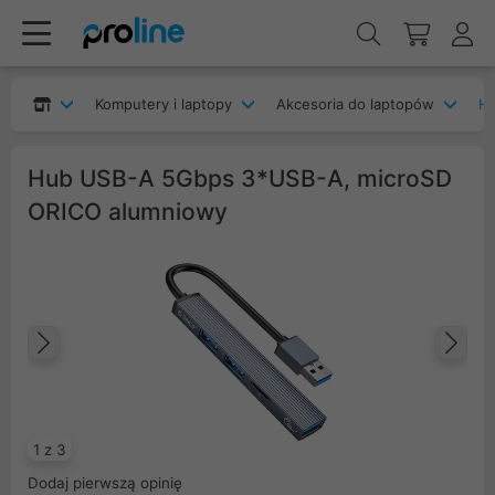
Komputery i laptopy
Akcesoria do laptopów
H
Hub USB-A 5Gbps 3*USB-A, microSD
ORICO alumniowy
Poprzedni
Na
1 z 3
Dodaj pierwszą opinię