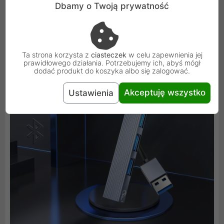
danych 480 Gbps jest optymalna do podłączenia myszy,
Dbamy o Twoją prywatność
klawiatury czy adaptera Bluetooth 5.0.
Ta strona korzysta z
ciasteczek
w celu zapewnienia jej
prawidłowego działania. Potrzebujemy ich, abyś mógł
dodać produkt do koszyka albo się zalogować.
Akceptuję wszystko
Ustawienia