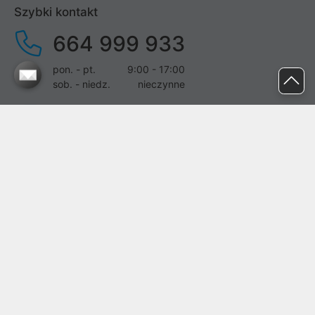
Szybki kontakt
664 999 933
pon. - pt.
9:00 - 17:00
sob. - niedz.
nieczynne
pomoc@proline.pl
Dołącz do nas
Zgłoś błąd na stronie
Proline SA z siedzibą w Mirkowie (55-095), przy ul. Brzozowej 5,
wpisana do rejestru przedsiębiorców Krajowego Rejestru Sądowego
przez Sąd Rejonowy dla Wrocławia-Fabrycznej we Wrocławiu, VI
Wydział Gospodarczy Krajowego Rejestru Sądowego pod nr KRS:
0000282071, NIP: 8951898022, REGON: 020482041, BDO:
000437899. Kapitał zakładowy Spółki wynosi 500000,00 zł i został
on opłacony w całości.