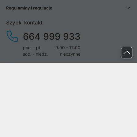
Regulaminy i regulacje
Szybki kontakt
664 999 933
pon. - pt.
9:00 - 17:00
sob. - niedz.
nieczynne
pomoc@proline.pl
Dołącz do nas
Zgłoś błąd na stronie
Proline SA z siedzibą w Mirkowie (55-095), przy ul. Brzozowej 5,
wpisana do rejestru przedsiębiorców Krajowego Rejestru Sądowego
przez Sąd Rejonowy dla Wrocławia-Fabrycznej we Wrocławiu, VI
Wydział Gospodarczy Krajowego Rejestru Sądowego pod nr KRS: