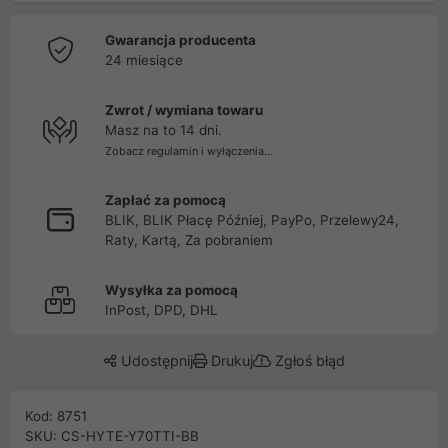
Gwarancja producenta
24 miesiące
Zwrot / wymiana towaru
Masz na to 14 dni.
Zobacz regulamin i wyłączenia...
Zapłać za pomocą
BLIK, BLIK Płacę Później, PayPo, Przelewy24,
Raty, Kartą, Za pobraniem
Wysyłka za pomocą
InPost, DPD, DHL
Udostępnij
Drukuj
Zgłoś błąd
Kod: 8751
SKU: CS-HYTE-Y70TTI-BB