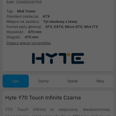
EAN: 1220000351745
Typ:
Midi Tower
Standard zasilacza:
ATX
Miejsce na zasilacz:
Tył obudowy z lewej
Format płyty głównej:
ATX, EATX, Micro ATX, Mini ITX
Wysokość:
470 mm
Długość:
470 mm
Zobacz więcej szczegółów
Opis
Cechy
Opinie
Raty
Hyte Y70 Touch Infinite Czarna
Y70 Touch Infinite to ulepszona, dwukomorowa,