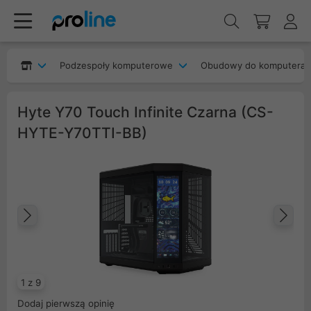
Podzespoły komputerowe
Obudowy do komputera
Hyte Y70 Touch Infinite Czarna (CS-
HYTE-Y70TTI-BB)
Poprzedni
Na
1 z 9
Dodaj pierwszą opinię