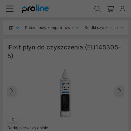
Podzespoły komputerowe
Środki czyszczące
iFixit płyn do czyszczenia (EU145305-
5)
Poprzedni
Na
1 z 1
Dodaj pierwszą opinię