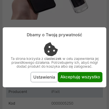
Dbamy o Twoją prywatność
Usuń odciski palców i kurz z okularów lub innych
soczewek. Bezpieczny dla tworzyw sztucznych, metalu,
szkła i powierzchni malowanych.
Ta strona korzysta z
ciasteczek
w celu zapewnienia jej
prawidłowego działania. Potrzebujemy ich, abyś mógł
dodać produkt do koszyka albo się zalogować.
Akceptuję wszystko
Ustawienia
Cechy produktu
Producent
iFixit
Kod
0000005250