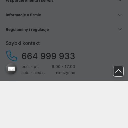
Wsparcie klienta i serwis
Informacje o firmie
Regulaminy i regulacje
Szybki kontakt
664 999 933
pon. - pt.
9:00 - 17:00
sob. - niedz.
nieczynne
pomoc@proline.pl
Dołącz do nas
Zgłoś błąd na stronie