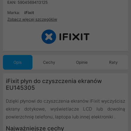
EAN: 5904569413125
Marka:
iFixit
Zobacz więcej szczegółów
Opis
Cechy
Opinie
Raty
iFixit płyn do czyszczenia ekranów
EU145305
Dzięki płynowi do czyszczenia ekranów iFixit wyczyścisz
ekrany dotykowe, wyświetlacze LCD lub dowolną
powierzchnię telefonu, laptopa lub innej elektroniki .
Najważniejsze cechy