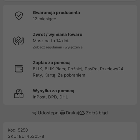
Gwarancja producenta
12 miesiące
Zwrot / wymiana towaru
Masz na to 14 dni.
Zobacz regulamin i wyłączenia...
Zapłać za pomocą
BLIK, BLIK Płacę Później, PayPo, Przelewy24,
Raty, Kartą, Za pobraniem
Wysyłka za pomocą
InPost, DPD, DHL
Udostępnij
Drukuj
Zgłoś błąd
Kod: 5250
SKU: EU145305-8