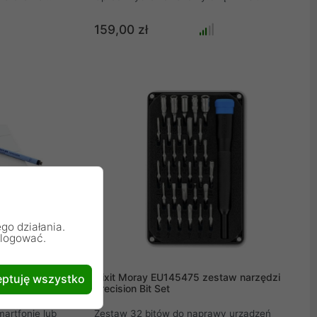
eryzuje się
darmowym instrukcjom napraw, firma
zyni ją
produkuje również własne narzędzia
159,00 zł
gnacji
naprawcze. Celem firmy jest zmniejszenie
yjnych
gór śmieci na urządzeniach elektronicznych,
nie zapewnia
a tym samym ochrona środowiska, ponieważ
y kształt
naprawa to recykling. Za pomocą wysokiej
 podczas
jakości narzędzi iFixit można błyskawicznie
ażdym
naprawić urządzenia elektroniczne.
go działania.
alogować.
yczna
iFixit Moray EU145475 zestaw narzędzi
ptuję wszystko
Precision Bit Set
artfonie lub
Zestaw 32 bitów do naprawy urządzeń