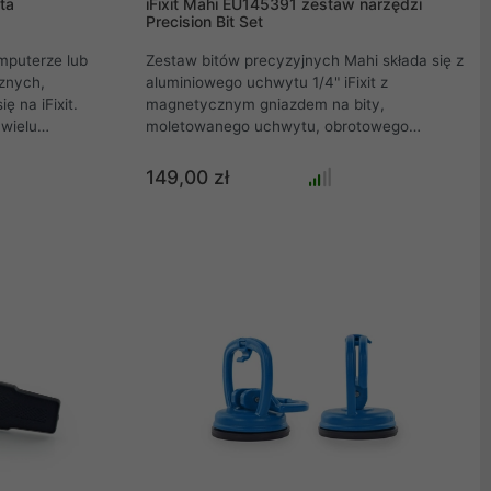
ta
iFixit Mahi EU145391 zestaw narzędzi
Precision Bit Set
omputerze lub
Zestaw bitów precyzyjnych Mahi składa się z
cznych,
aluminiowego uchwytu 1/4" iFixit z
ę na iFixit.
magnetycznym gniazdem na bity,
wielu
moletowanego uchwytu, obrotowego
 firma
uchwytu oraz 48 bitów. Oprócz
ędzia
standardowych bitów krzyżakowych i
149,00 zł
mniejszenie
płaskich, ten zestaw zawiera wszystkie bity
ktronicznych,
1/4", których będziesz potrzebować do
ska, ponieważ
najwytrzymalszych, połączonych elementów
cą wysokiej
wymagających sporego momentu
łyskawicznie
obrotowego, czy to w domu, czy w
zne.
warsztacie.