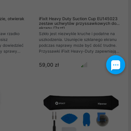
ie, otwierak
iFixit Heavy Duty Suction Cup EU145023
zestaw uchwytów przyssawkowych do
ekranu (2szt)
raw rzadko
Szkło jest niezwykle kruche i podatne na
sisz
uszkodzenia. Usunięcie szklanego ekranu
y dowiedzieć
podczas naprawy może być dość trudne.
edy sprawy
Przyssawki iFixit Heavy-Duty zapewniają
liczona ilość
pewny chwyt na szklanych wyświetlaczach.
ali swój
Korzystanie z przyssawek jest łatwe: umieść
59,00 zł
 podważyć go
je na środku wyświetlacza i złóż uchwyt.
 bez
Powoduje to powstanie podciśnienia w
przyssawce, która mocno trzyma ekran
wyświetlacza. Dzięki wygodnym uchwytom
możesz z łatwością skierować swoją siłę do
góry. Zestaw nadaje się zarówno do dużych i
małych ekranów.