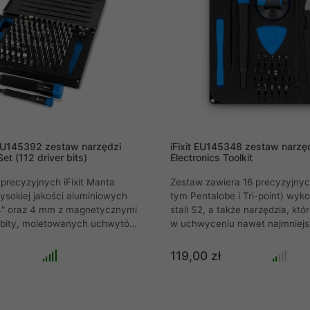
 EU145392 zestaw narzędzi
iFixit EU145348 zestaw narzęd
Set (112 driver bits)
Electronics Toolkit
precyzyjnych iFixit Manta
Zestaw zawiera 16 precyzyjnyc
wysokiej jakości aluminiowych
tym Pentalobe i Tri-point) wyk
" oraz 4 mm z magnetycznymi
stali S2, a także narzędzia, kt
 bity, moletowanych uchwytów,
w uchwyceniu nawet najmniej
chwytów oraz 112
elementów. Wszystko spakowa
bitów. Pokrywa zestawu jest
poręcznej, namagnesowanej wal
119,00 zł
a za pomocą magnesów, a
pokrywką, która służy również 
 się z tyłu zestawu, dzięki
wbudowana taca do sortowania
dzie Ci przeszkadzać podczas
małych elementów.
zależy Ci na uporządkowaniu