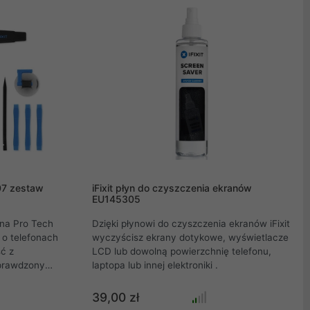
wysokiej jakości narzędzi iFixit można
naprawiać i konserwować wszelkiego
rodzaju urządzenia elektroniczne.
307 zestaw
iFixit płyn do czyszczenia ekranów
EU145305
na Pro Tech
Dzięki płynowi do czyszczenia ekranów iFixit
 o telefonach
wyczyścisz ekrany dotykowe, wyświetlacze
ć z
LCD lub dowolną powierzchnię telefonu,
sprawdzony
laptopa lub innej elektroniki .
u, jak i
acja, naprawy
39,00 zł
nych