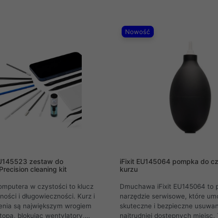
ego tworzywa sztucznego,
specjalistów w dziedzinie hard
idealnie nadaje się do
wszystko da się wykonać przy
omponentów, co czyni ją
jednego zestawu. To zaskakując
Nowość
 przy projektach
możesz zrobić, bez względu na
ch i naprawach
zaawansowania
EU145523 zestaw do
iFixit EU145064 pompka do c
recision cleaning kit
kurzu
mputera w czystości to klucz
Dmuchawa iFixit EU145064 to p
ności i długowieczności. Kurz i
narzędzie serwisowe, które umo
enia są największym wrogiem
skuteczne i bezpieczne usuwan
opa, blokując wentylatory,
najtrudniej dostępnych miejsc.