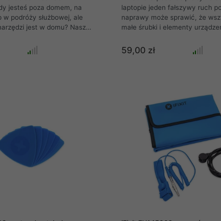
gdy jesteś poza domem, na
laptopie jeden fałszywy ruch p
 w podróży służbowej, ale
naprawy może sprawić, że wszy
narzędzi jest w domu? Nasz
małe śrubki i elementy urządze
 Minnow Precis zawiera
latać. Jeśli masz szczęście, m
rętach i 17 końcówek. Jest tak
podnieść je z powierzchni stołu
59,00 zł
esz go zmieścić w dowolnym
warsztatowego, ale będziesz w 
ki czemu jesteś przygotowany
jeśli spadną na podłogę. Aby un
ryjną naprawę, gdziekolwiek
powodu zgubionych śrub, pole
matę Magnetic Project Mat, kt
wymiary 20 x 25 cm i pozwala 
przechowywać śruby i małe el
dokładnie tam, gdzie je umieści