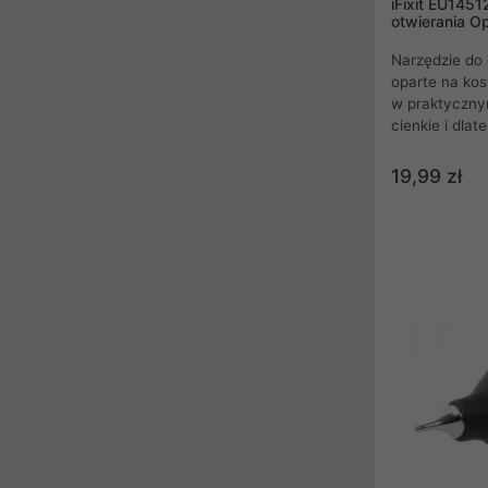
iFixit EU145
otwierania Op
Narzędzie do o
oparte na kos
w praktyczny
cienkie i dlat
otwierania ur
Zaklejone kle
19,99 zł
smartfony mo
podważyć. Cie
zadrapaniom i
wrażliwe powi