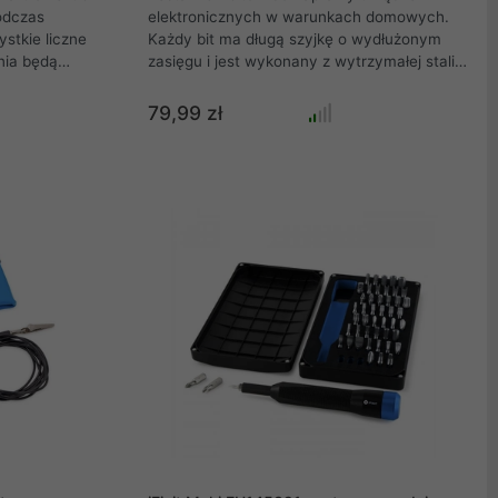
odczas
elektronicznych w warunkach domowych.
stkie liczne
Każdy bit ma długą szyjkę o wydłużonym
nia będą
zasięgu i jest wykonany z wytrzymałej stali
ożesz
S2, zapewniającej trwałość użytkowania.
Ergonomiczny wkrętak ma obrotową
79,99 zł
złym stanie,
nakładkę dla optymalnego użytkowania, a
iknąć paniki z
także magnetyczne gniazdo do
camy naszą
bezpiecznego mocowania bitów. Do
óra ma
uchwytu dodano narzędzie do wyjmowania
bezpiecznie
karty SIM. Całość jest umieszczona w
ementy
solidnej, antymagnetycznej obudowie.
sz.