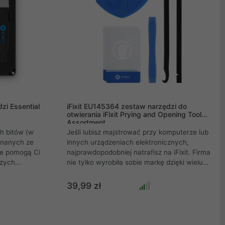
zi Essential
iFixit EU145364 zestaw narzędzi do
otwierania iFixit Prying and Opening Tool
Assortment
h bitów (w
Jeśli lubisz majstrować przy komputerze lub
onanych ze
innych urządzeniach elektronicznych,
óre pomogą Ci
najprawdopodobniej natrafisz na iFixit. Firma
szych
nie tylko wyrobiła sobie markę dzięki wielu
lne do
darmowym instrukcjom napraw, ale także
izki z
sprzedaje własne narzędzia naprawcze.
39,99 zł
jako
Celem firmy jest zachęcenie konsumentów
 śrub i
do naprawy elementów elektronicznych
poprzez samouczki i produkty. Ponieważ:
Naprawianie to recykling. Za pomocą