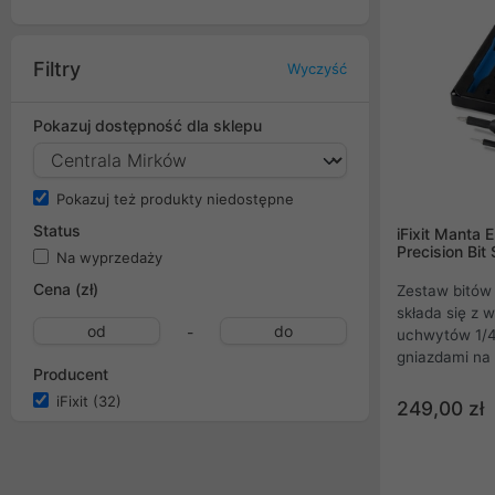
Filtry
Wyczyść
Pokazuj dostępność dla sklepu
Pokazuj też produkty niedostępne
Status
iFixit Manta
Precision Bit 
Na wyprzedaży
Cena (zł)
Zestaw bitów 
składa się z 
-
uchwytów 1/4
gniazdami na
Producent
obrotowych u
iFixit
(32)
precyzyjnych 
249,00 zł
przymocowan
także rozkłada
czemu nie bę
pracy. Jeśli 