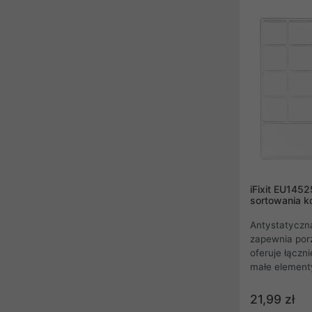
śrub i części
tackę pokryw
iFixit EU145
sortowania 
Antystatyczna
zapewnia por
oferuje łączn
małe elementy
przegrody na 
standardowych
21,99 zł
to, że taca d