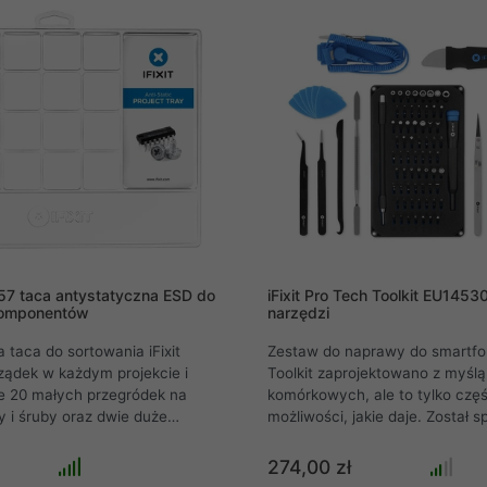
, wykorzystaj zintegrowaną
y do grupowania bitów.
257 taca antystatyczna ESD do
iFixit Pro Tech Toolkit EU145
komponentów
narzędzi
 taca do sortowania iFixit
Zestaw do naprawy do smartfo
ządek w każdym projekcie i
Toolkit zaprojektowano z myślą
ie 20 małych przegródek na
komórkowych, ale to tylko częś
 i śruby oraz dwie duże
możliwości, jakie daje. Został 
narzędzia i smartfony o
zarówno przy reperowaniu tablet
 rozmiarach. Zaletą tego jest
laptopa. Oczyszczanie, pielęgn
274,00 zł
o sortowania jest wykonana z
dla amatorów lub zaawansowa