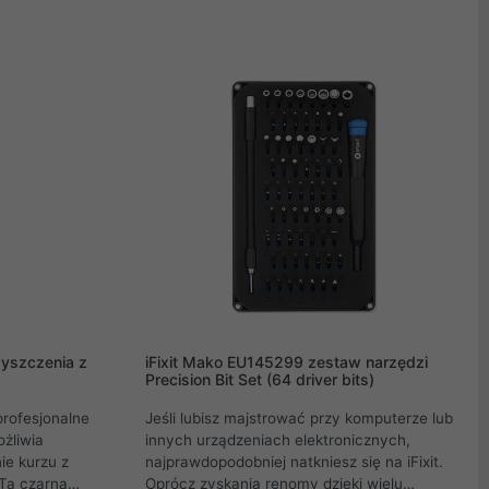
wareu
 pomocy
e, jak wiele
 swój stopień
zyszczenia z
iFixit Mako EU145299 zestaw narzędzi
Precision Bit Set (64 driver bits)
rofesjonalne
Jeśli lubisz majstrować przy komputerze lub
żliwia
innych urządzeniach elektronicznych,
ie kurzu z
najprawdopodobniej natkniesz się na iFixit.
 Ta czarna
Oprócz zyskania renomy dzięki wielu