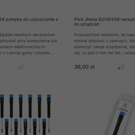
064 pompka do czyszczenia z
iFixit Jimmy EU145259 narzędz
do urządzeń
 będzie idealnym akcesorium
Powszechnie wiadomo, że nap
majstrować przy komputerze lub
można dokonać z zewnątrz. Mu
eniach elektronicznych.
otworzyć swoje urządzenie, ab
 z czarnej gumy i została
się, co jest z nim nie tak. I wt
 precyzyjną igłę dyszy.
mogą stać się trudne. Jest niez
 jest bardzo precyzyjnym
naprawiających, którzy porysow
36,00 zł
zięki niej możesz usunąć
nieskazitelny sprzęt, próbując
z nawet bardzo niedostępnych
śrubokrętem lub którzy działali
ęcej, zrobisz to w sposób
odpowiedniego narzędzia.
 bez obaw o uszkodzenie
ętu.