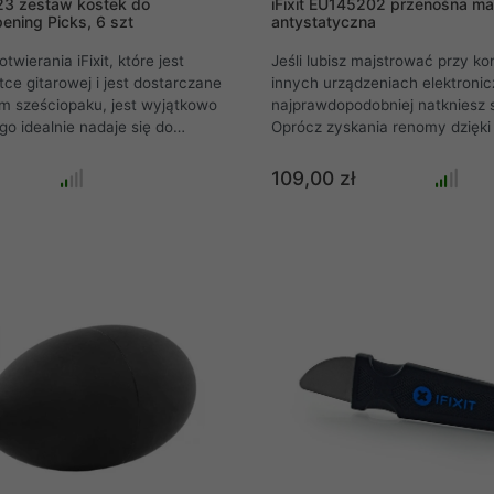
123 zestaw kostek do
iFixit EU145202 przenośna ma
ening Picks, 6 szt
antystatyczna
twierania iFixit, które jest
Jeśli lubisz majstrować przy k
tce gitarowej i jest dostarczane
innych urządzeniach elektroni
m sześciopaku, jest wyjątkowo
najprawdopodobniej natkniesz si
ego idealnie nadaje się do
Oprócz zyskania renomy dzięki 
ządzeń elektronicznych.
darmowym instrukcjom napraw,
jem iPady, tablety PC lub
produkuje również własne narz
109,00 zł
żna łatwo otworzyć i
naprawcze. Celem firmy jest z
nki plastik zapobiega
gór śmieci na urządzeniach ele
 uszkodzeniom oraz chroni
a tym samym ochrona środowi
erzchnie.
naprawa to recykling. Za pomo
jakości narzędzi iFixit można b
naprawić urządzenia elektronic