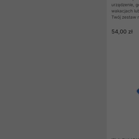
urządzenie, 
wakacjach lub
Twój zestaw 
zestaw bitów
precyzyjny wk
54,00 zł
mały, że moż
miejscu, dzię
na każdą awa
jesteś.