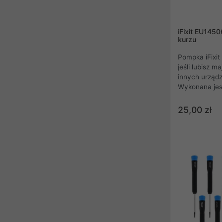
iFixit EU145
kurzu
Pompka iFixit
jeśli lubisz 
innych urządz
Wykonana jest
wyposażona w
Pompka iFixit
25,00 zł
narzędziem. D
osady kurzu 
miejsc. Co wi
bezpieczny i
cennego sprz