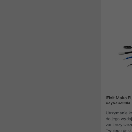
antystatyczn
dzięki czemu 
delikatnych k
niezastąpioną
elektroniczny
iFixit Mako 
czyszczenia P
Utrzymanie ko
do jego wydaj
zanieczyszcz
Twojego deskt