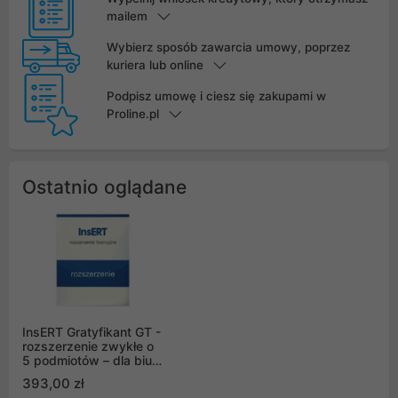
mailem
Wybierz sposób zawarcia umowy, poprzez
kuriera lub online
Podpisz umowę i ciesz się zakupami w
Proline.pl
Ostatnio oglądane
InsERT Gratyfikant GT -
rozszerzenie zwykłe o
5 podmiotów – dla biura
rachunkowego
393,00 zł