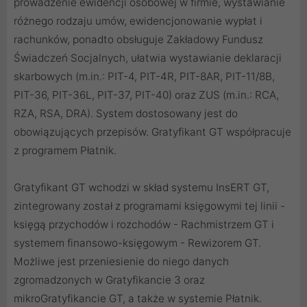
prowadzenie ewidencji osobowej w firmie, wystawianie
różnego rodzaju umów, ewidencjonowanie wypłat i
rachunków, ponadto obsługuje Zakładowy Fundusz
Świadczeń Socjalnych, ułatwia wystawianie deklaracji
skarbowych (m.in.: PIT-4, PIT-4R, PIT-8AR, PIT-11/8B,
PIT-36, PIT-36L, PIT-37, PIT-40) oraz ZUS (m.in.: RCA,
RZA, RSA, DRA). System dostosowany jest do
obowiązujących przepisów. Gratyfikant GT współpracuje
z programem Płatnik.
Gratyfikant GT wchodzi w skład systemu InsERT GT,
zintegrowany został z programami księgowymi tej linii -
księgą przychodów i rozchodów - Rachmistrzem GT i
systemem finansowo-księgowym - Rewizorem GT.
Możliwe jest przeniesienie do niego danych
zgromadzonych w Gratyfikancie 3 oraz
mikroGratyfikancie GT, a także w systemie Płatnik.