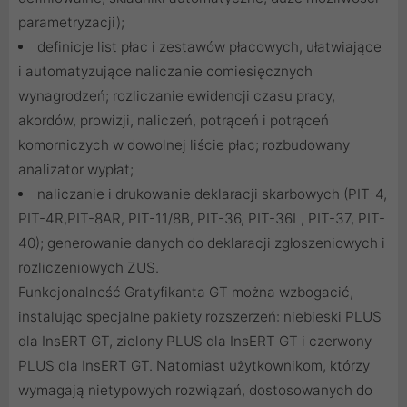
parametryzacji);
definicje list płac i zestawów płacowych, ułatwiające
i automatyzujące naliczanie comiesięcznych
wynagrodzeń; rozliczanie ewidencji czasu pracy,
akordów, prowizji, naliczeń, potrąceń i potrąceń
komorniczych w dowolnej liście płac; rozbudowany
analizator wypłat;
naliczanie i drukowanie deklaracji skarbowych (PIT-4,
PIT-4R,PIT-8AR, PIT-11/8B, PIT-36, PIT-36L, PIT-37, PIT-
40); generowanie danych do deklaracji zgłoszeniowych i
rozliczeniowych ZUS.
Funkcjonalność Gratyfikanta GT można wzbogacić,
instalując specjalne pakiety rozszerzeń: niebieski PLUS
dla InsERT GT, zielony PLUS dla InsERT GT i czerwony
PLUS dla InsERT GT. Natomiast użytkownikom, którzy
wymagają nietypowych rozwiązań, dostosowanych do