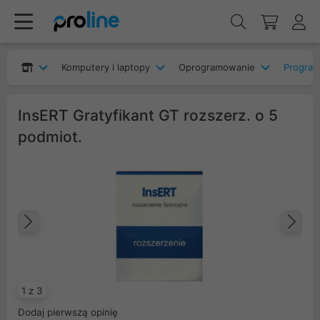
Komputery i laptopy
Oprogramowanie
Program
InsERT Gratyfikant GT rozszerz. o 5
podmiot.
Poprzedni
Na
1 z 3
Dodaj pierwszą opinię