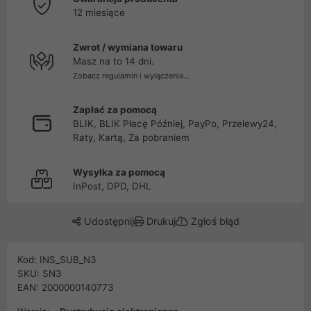
12 miesiące
Zwrot / wymiana towaru
Masz na to 14 dni.
Zobacz regulamin i wyłączenia...
Zapłać za pomocą
BLIK, BLIK Płacę Później, PayPo, Przelewy24,
Raty, Kartą, Za pobraniem
Wysyłka za pomocą
InPost, DPD, DHL
Udostępnij
Drukuj
Zgłoś błąd
Kod: INS_SUB_N3
SKU: SN3
EAN: 2000000140773