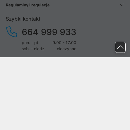
Regulaminy i regulacje
Szybki kontakt
664 999 933
pon. - pt.
9:00 - 17:00
sob. - niedz.
nieczynne
pomoc@proline.pl
Dołącz do nas
Zgłoś błąd na stronie
Proline SA z siedzibą w Mirkowie (55-095), przy ul. Brzozowej 5,
wpisana do rejestru przedsiębiorców Krajowego Rejestru Sądowego
przez Sąd Rejonowy dla Wrocławia-Fabrycznej we Wrocławiu, VI
Wydział Gospodarczy Krajowego Rejestru Sądowego pod nr KRS: