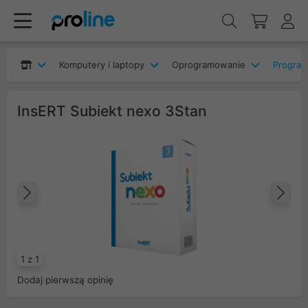
Komputery i laptopy
Oprogramowanie
Program
InsERT Subiekt nexo 3Stan
Poprzedni
Na
1 z 1
Dodaj pierwszą opinię