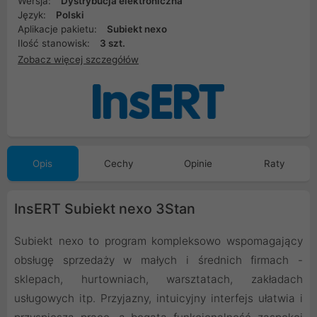
Wersja:
Dystrybucja elektroniczna
Język:
Polski
Aplikacje pakietu:
Subiekt nexo
Ilość stanowisk:
3 szt.
Zobacz więcej szczegółów
Opis
Cechy
Opinie
Raty
InsERT Subiekt nexo 3Stan
Subiekt nexo to program kompleksowo wspomagający
obsługę sprzedaży w małych i średnich firmach -
sklepach, hurtowniach, warsztatach, zakładach
usługowych itp. Przyjazny, intuicyjny interfejs ułatwia i