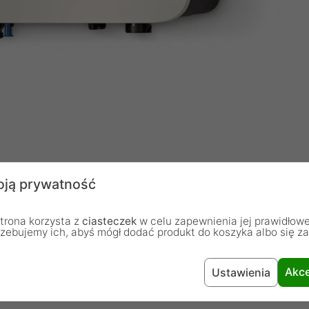
go
ją prywatność
ciu wejściowym do 1100 V oraz napięciu początkowym
trona korzysta z
ciasteczek
w celu zapewnienia jej prawidłowe
T (zakres 160 ÷ 1000 V, maksymalny prąd 30 A) oraz
rzebujemy ich, abyś mógł dodać produkt do koszyka albo się z
tości 40 A na każde wejście. Wydajność MPPT wynosi
7 200 W.
Akce
Ustawienia