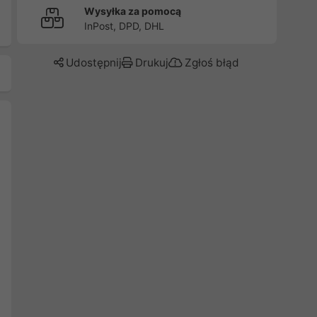
Wysyłka za pomocą
InPost, DPD, DHL
Udostępnij
Drukuj
Zgłoś błąd