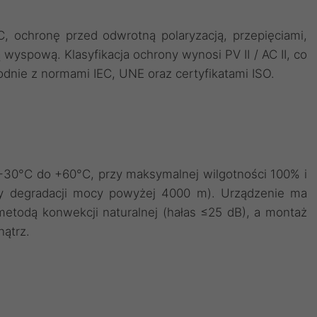
, ochronę przed odwrotną polaryzacją, przepięciami,
wyspową. Klasyfikacja ochrony wynosi PV II / AC II, co
nie z normami IEC, UNE oraz certyfikatami ISO.
-30°C do +60°C, przy maksymalnej wilgotności 100% i
zy degradacji mocy powyżej 4000 m). Urządzenie ma
metodą konwekcji naturalnej (hałas ≤25 dB), a montaż
nątrz.