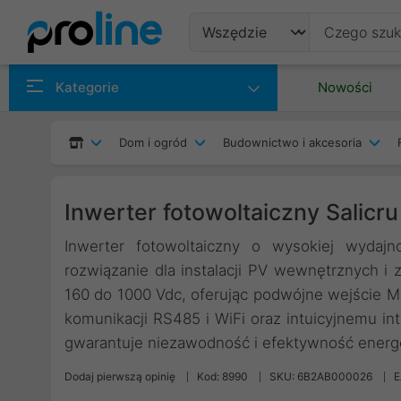
Produkty
Kategorie
Nowości
Producenci
Dom i ogród
Budownictwo i akcesoria
Kategorie
Inwerter fotowoltaiczny Salic
Inwerter fotowoltaiczny o wysokiej wydajn
rozwiązanie dla instalacji PV wewnętrznych i
160 do 1000 Vdc, oferując podwójne wejście MP
komunikacji RS485 i WiFi oraz intuicyjnemu int
gwarantuje niezawodność i efektywność energ
Dodaj pierwszą opinię
Kod: 8990
SKU: 6B2AB000026
E