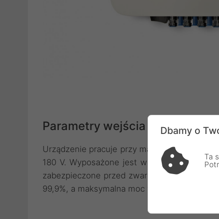
Parametry wejścia prądu stałe
Dbamy o Two
Urządzenie pracuje przy maksymalnym napię
Ta s
180 V. Wyposażone jest w dwa wejścia MPP
Pot
zabezpieczone przed zwarciem prądu o war
99,9%, a maksymalna moc wejściowa DC to 2