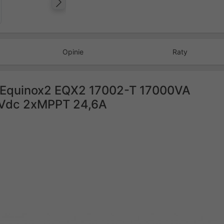
Następny
Opinie
Raty
ru Equinox2 EQX2 17002-T 17000VA
0Vdc 2xMPPT 24,6A