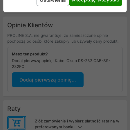
Uniwersalna informacja o bezpieczeństwie
Opinie Klientów
PROLINE S.A. nie gwarantuje, że zamieszczone opinie
pochodzą od osób, które zakupiły lub używały dany produkt.
Masz ten produkt?
Dodaj pierwszą opinię: Kabel Cisco RS-232 CAB-SS-
232FC
Dodaj pierwszą opinię...
Raty
Złóż zamówienie i wybierz płatność ratalną w
preferowanym banku