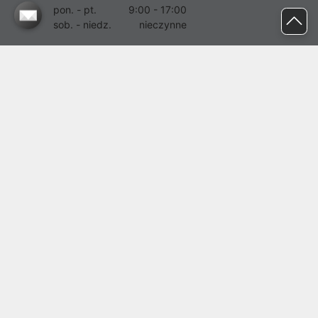
pon. - pt.
9:00 - 17:00
sob. - niedz.
nieczynne
pomoc@proline.pl
Dołącz do nas
Zgłoś błąd na stronie
Proline SA z siedzibą w Mirkowie (55-095), przy ul. Brzozowej 5,
wpisana do rejestru przedsiębiorców Krajowego Rejestru Sądowego
przez Sąd Rejonowy dla Wrocławia-Fabrycznej we Wrocławiu, VI
Wydział Gospodarczy Krajowego Rejestru Sądowego pod nr KRS:
0000282071, NIP: 8951898022, REGON: 020482041, BDO:
000437899. Kapitał zakładowy Spółki wynosi 500000,00 zł i został
on opłacony w całości.
© proline 1996 - 2026. Wszelkie prawa zastrzeżone.