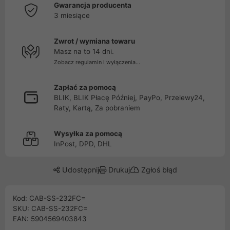
Gwarancja producenta
3 miesiące
Zwrot / wymiana towaru
Masz na to 14 dni.
Zobacz regulamin i wyłączenia...
Zapłać za pomocą
BLIK, BLIK Płacę Później, PayPo, Przelewy24,
Raty, Kartą, Za pobraniem
Wysyłka za pomocą
InPost, DPD, DHL
Udostępnij
Drukuj
Zgłoś błąd
Kod: CAB-SS-232FC=
SKU: CAB-SS-232FC=
EAN: 5904569403843