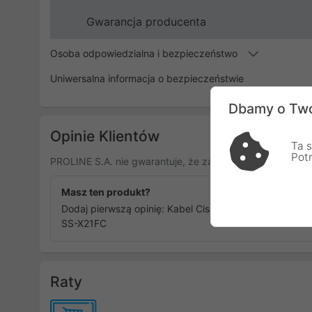
Gwarancja producenta
Osoba odpowiedzialna i bezpieczeństwo
Uniwersalna informacja o bezpieczeństwie
Dbamy o Two
Opinie Klientów
Ta s
Pot
PROLINE S.A. nie gwarantuje, że zamieszczone opinie po
Masz ten produkt?
Dodaj pierwszą opinię: Kabel Cisco X.21 CAB-
SS-X21FC
Raty