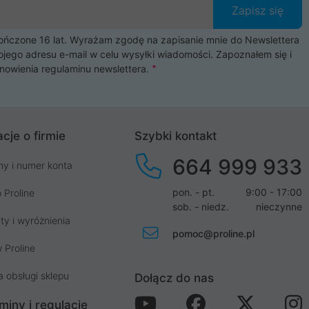
Zapisz się
czone 16 lat. Wyrażam zgodę na zapisanie mnie do Newslettera
ojego adresu e-mail w celu wysyłki wiadomości. Zapoznałem się i
nowienia
regulaminu newslettera
.
cje o firmie
Szybki kontakt
664 999 933
my i numer konta
pon. - pt.
9:00 - 17:00
 Proline
sob. - niedz.
nieczynne
ty i wyróżnienia
pomoc@proline.pl
 Proline
a obsługi sklepu
Dołącz do nas
miny i regulacje