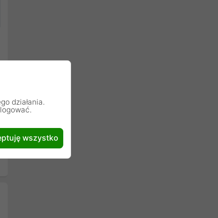
go działania.
alogować.
ptuję wszystko