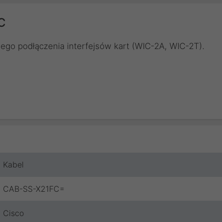
C
ego podłączenia interfejsów kart (WIC-2A, WIC-2T).
Kabel
CAB-SS-X21FC=
Cisco