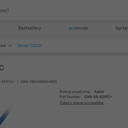
Bestsellery
pro
mocje
Sprzę
iowe
Sprzęt CISCO
FC
-X21FC=
EAN: 5904569404925
Rodzaj urządzenia:
Kabel
Part Number:
CAB-SS-X21FC=
Zobacz więcej szczegółów