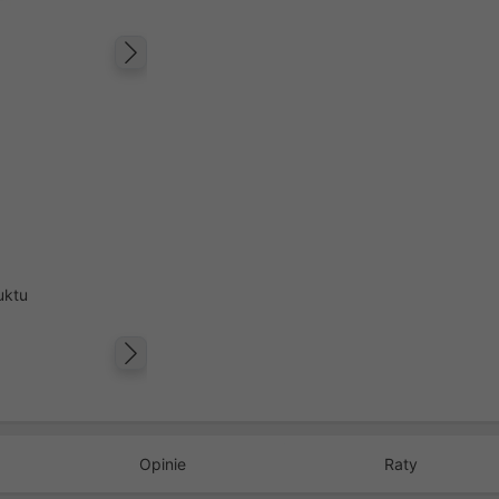
Następny
uktu
Następny
Opinie
Raty