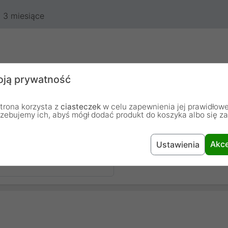
3 miesiące
ją prywatność
trona korzysta z
ciasteczek
w celu zapewnienia jej prawidłowe
rzebujemy ich, abyś mógł dodać produkt do koszyka albo się z
chodzą od osób, które zakupiły lub używały dany produkt.
Akce
Ustawienia
Dodaj pierwszą opinię...