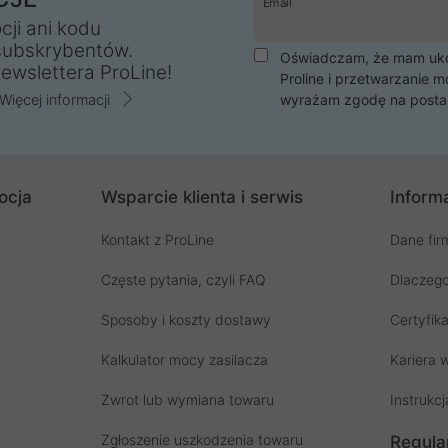
Email
cji ani kodu
subskrybentów.
Oświadczam, że mam ukoń
ewslettera ProLine!
Proline i przetwarzanie m
Więcej informacji
wyrażam zgodę na posta
ocja
Wsparcie klienta i serwis
Informa
Kontakt z ProLine
Dane fir
Częste pytania, czyli FAQ
Dlaczego
Sposoby i koszty dostawy
Certyfika
Kalkulator mocy zasilacza
Kariera w
Zwrot lub wymiana towaru
Instrukcj
Zgłoszenie uszkodzenia towaru
Regula