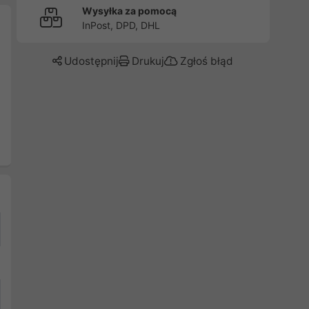
Wysyłka za pomocą
InPost, DPD, DHL
Udostępnij
Drukuj
Zgłoś błąd