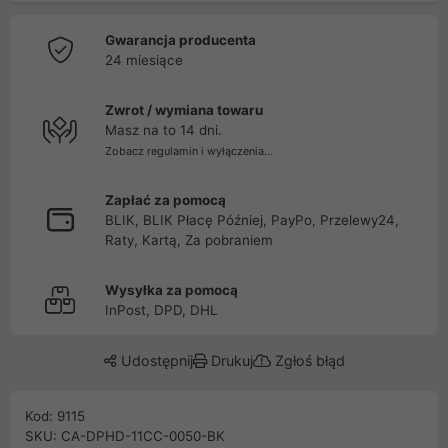
Gwarancja producenta
24 miesiące
Zwrot / wymiana towaru
Masz na to 14 dni.
Zobacz regulamin i wyłączenia...
Zapłać za pomocą
BLIK, BLIK Płacę Później, PayPo, Przelewy24,
Raty, Kartą, Za pobraniem
Wysyłka za pomocą
InPost, DPD, DHL
Udostępnij
Drukuj
Zgłoś błąd
Kod: 9115
SKU: CA-DPHD-11CC-0050-BK