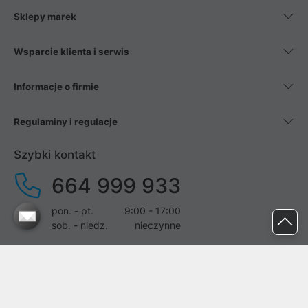
Sklepy marek
Wsparcie klienta i serwis
Informacje o firmie
Regulaminy i regulacje
Szybki kontakt
664 999 933
pon. - pt.
9:00 - 17:00
sob. - niedz.
nieczynne
pomoc@proline.pl
Dołącz do nas