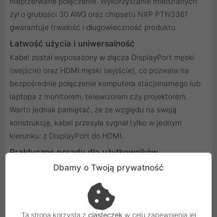
nieprzerwane połączenie. Wykorzystanie miedzianych
żył o grubości 30 AWG oraz chipsetu NXP PTN3361
gwarantuje trwałość i długowieczność produktu.
Łatwość użycia i uniwersalność
Kabel został wyposażony w złącza DisplayPort męski
(wejście) oraz HDMI męski (wyjście), co pozwala na
bezpośrednie połączenie komputera stacjonarnego lub
laptopa z monitorem, telewizorem czy projektorem.
Warto jednak pamiętać, że ze względu na swoją
konstrukcję, kabel przesyła sygnał tylko w jednym
kierunku: z DisplayPort do HDMI.
Praktyczne porady dla użytkowników
Przed podłączeniem upewnij się, że Twoje urządzenie
Dbamy o Twoją prywatność
źródłowe posiada port DisplayPort, a urządzenie
docelowe - port HDMI.
Unikaj zginania kabla pod ostrymi kątami, aby
Ta strona korzysta z
ciasteczek
w celu zapewnienia jej