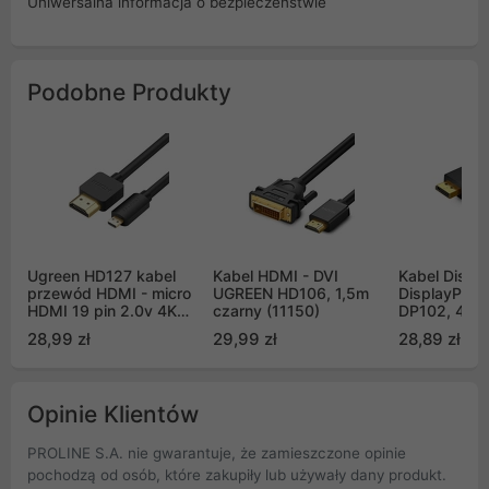
Uniwersalna informacja o bezpieczeństwie
Podobne Produkty
Ugreen HD127 kabel
Kabel HDMI - DVI
Kabel Displa
przewód HDMI - micro
UGREEN HD106, 1,5m
DisplayPort
HDMI 19 pin 2.0v 4K
czarny (11150)
DP102, 4K, 
60Hz 30AWG 3m -
(10211)
28,99 zł
29,99 zł
28,89 zł
czarny (30104)
Opinie Klientów
PROLINE S.A. nie gwarantuje, że zamieszczone opinie
pochodzą od osób, które zakupiły lub używały dany produkt.