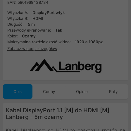
EAN: 5901969438734
Wtyczka A:
DisplayPort wtyk
Wtyczka B:
HDMI
Długość:
5 m
Przewody ekranowane:
Tak
Kolor:
Czarny
Maksymalna rozdzielczość wideo:
1920 x 1080px
Zobacz więcej szczegółów
Opis
Cechy
Opinie
Raty
Kabel DisplayPort 1.1 [M] do HDMI [M]
Lanberg - 5m czarny
Kabel Displayport do HDMI to doskonały sposób na