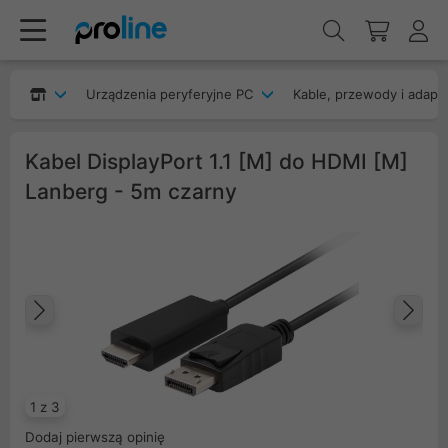
Urządzenia peryferyjne PC
Kable, przewody i adapt
Kabel DisplayPort 1.1 [M] do HDMI [M]
Lanberg - 5m czarny
Poprzedni
Na
1 z 3
Dodaj pierwszą opinię