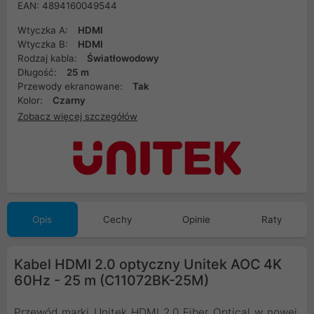
EAN: 4894160049544
Wtyczka A:
HDMI
Wtyczka B:
HDMI
Rodzaj kabla:
Światłowodowy
Długość:
25 m
Przewody ekranowane:
Tak
Kolor:
Czarny
Zobacz więcej szczegółów
Opis
Cechy
Opinie
Raty
Kabel HDMI 2.0 optyczny Unitek AOC 4K
60Hz - 25 m (C11072BK-25M)
Przewód marki Unitek HDMI 2.0 Fiber Optical w nowej,