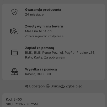
Gwarancja producenta
24 miesiące
Zwrot / wymiana towaru
Masz na to 14 dni.
Zobacz regulamin i wyłączenia...
Zapłać za pomocą
BLIK, BLIK Płacę Później, PayPo, Przelewy24,
Raty, Kartą, Za pobraniem
Wysyłka za pomocą
InPost, DPD, DHL
Udostępnij
Drukuj
Zgłoś błąd
Kod: 3450
SKU: C11072BK-25M