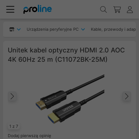
Urządzenia peryferyjne PC
Kable, przewody i adapt
Unitek kabel optyczny HDMI 2.0 AOC
4K 60Hz 25 m (C11072BK-25M)
Poprzedni
Na
1 z 7
Dodaj pierwszą opinię