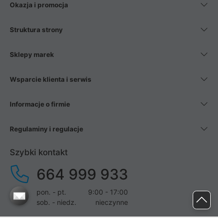
Okazja i promocja
Struktura strony
Sklepy marek
Wsparcie klienta i serwis
Informacje o firmie
Regulaminy i regulacje
Szybki kontakt
664 999 933
pon. - pt.
9:00 - 17:00
sob. - niedz.
nieczynne