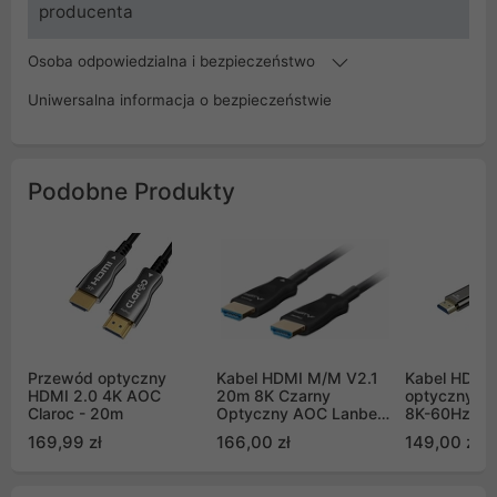
producenta
Osoba odpowiedzialna i bezpieczeństwo
Uniwersalna informacja o bezpieczeństwie
Podobne Produkty
Przewód optyczny
Kabel HDMI M/M V2.1
Kabel HDMI 
HDMI 2.0 4K AOC
20m 8K Czarny
optyczny Un
Claroc - 20m
Optyczny AOC Lanberg
8K-60Hz, 4K
(CA-HDMI-30FB-0200-
5m (C1108
169,99 zł
166,00 zł
149,00 zł
BK)