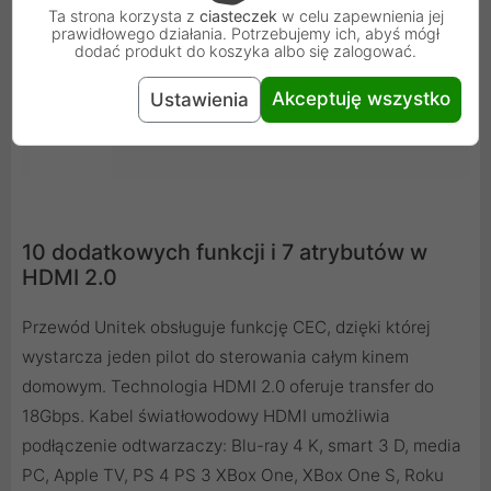
Ta strona korzysta z
ciasteczek
w celu zapewnienia jej
prawidłowego działania. Potrzebujemy ich, abyś mógł
dodać produkt do koszyka albo się zalogować.
Akceptuję wszystko
Ustawienia
10 dodatkowych funkcji i 7 atrybutów w
HDMI 2.0
Przewód Unitek obsługuje funkcję CEC, dzięki której
wystarcza jeden pilot do sterowania całym kinem
domowym. Technologia HDMI 2.0 oferuje transfer do
18Gbps. Kabel światłowodowy HDMI umożliwia
podłączenie odtwarzaczy: Blu-ray 4 K, smart 3 D, media
PC, Apple TV, PS 4 PS 3 XBox One, XBox One S, Roku