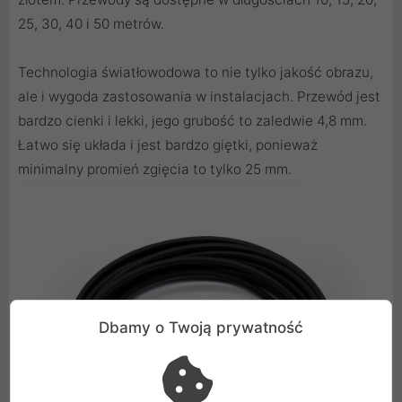
25, 30, 40 i 50 metrów.
Technologia światłowodowa to nie tylko jakość obrazu,
ale i wygoda zastosowania w instalacjach. Przewód jest
bardzo cienki i lekki, jego grubość to zaledwie 4,8 mm.
Łatwo się układa i jest bardzo giętki, ponieważ
minimalny promień zgięcia to tylko 25 mm.
Dbamy o Twoją prywatność