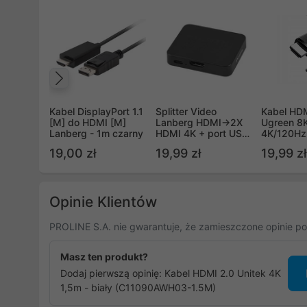
Poprzedni
Kabel DisplayPort 1.1
Splitter Video
Kabel HDM
[M] do HDMI [M]
Lanberg HDMI->2X
Ugreen 8
Lanberg - 1m czarny
HDMI 4K + port USB-
4K/120Hz
C czarny
czarny
19,00 zł
19,99 zł
19,99 zł
Opinie Klientów
PROLINE S.A. nie gwarantuje, że zamieszczone opinie po
Masz ten produkt?
Dodaj pierwszą opinię: Kabel HDMI 2.0 Unitek 4K
1,5m - biały (C11090AWH03-1.5M)