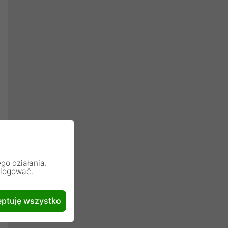
go działania.
alogować.
ptuję wszystko