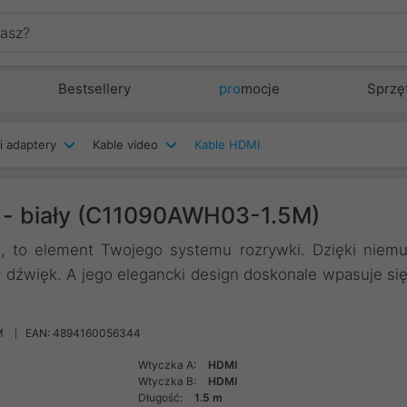
Bestsellery
pro
mocje
Sprzę
i adaptery
Kable video
Kable HDMI
m - biały (C11090AWH03-1.5M)
, to element Twojego systemu rozrywki. Dzięki niem
y dźwięk. A jego elegancki design doskonale wpasuje si
M
EAN: 4894160056344
Wtyczka A:
HDMI
Wtyczka B:
HDMI
Długość:
1.5 m