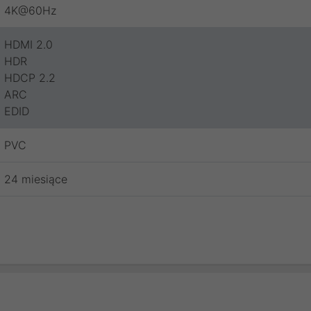
4K@60Hz
HDMI 2.0
HDR
HDCP 2.2
ARC
EDID
PVC
24 miesiące