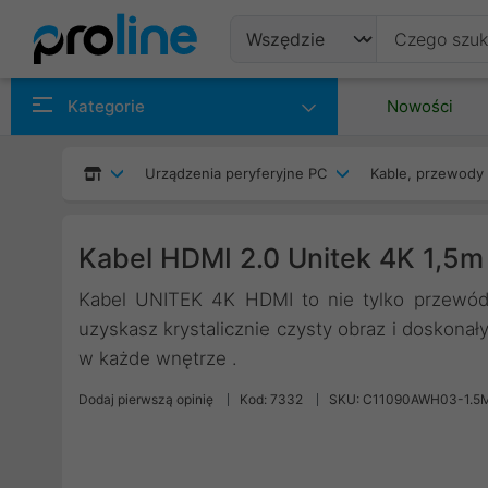
Produkty
Kategorie
Nowości
Producenci
Urządzenia peryferyjne PC
Kable, przewody 
Kategorie
Kabel HDMI 2.0 Unitek 4K 1,5
Kabel UNITEK 4K HDMI to nie tylko przewód
uzyskasz krystalicznie czysty obraz i doskonał
w każde wnętrze .
Dodaj pierwszą opinię
Kod: 7332
SKU: C11090AWH03-1.5