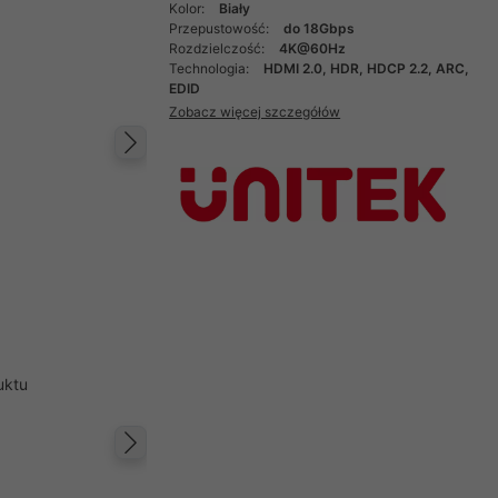
Kolor:
Biały
Przepustowość:
do 18Gbps
Rozdzielczość:
4K@60Hz
Technologia:
HDMI 2.0, HDR, HDCP 2.2, ARC,
EDID
Zobacz więcej szczegółów
Następny
uktu
Następny