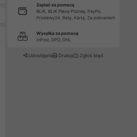
Zapłać za pomocą
BLIK, BLIK Płacę Później, PayPo,
Przelewy24, Raty, Kartą, Za pobraniem
Wysyłka za pomocą
InPost, DPD, DHL
Udostępnij
Drukuj
Zgłoś błąd