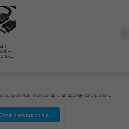
I 2.1
K/60Hz
 2m -
chodzą od osób, które zakupiły lub używały dany produkt.
Dodaj pierwszą opinię...