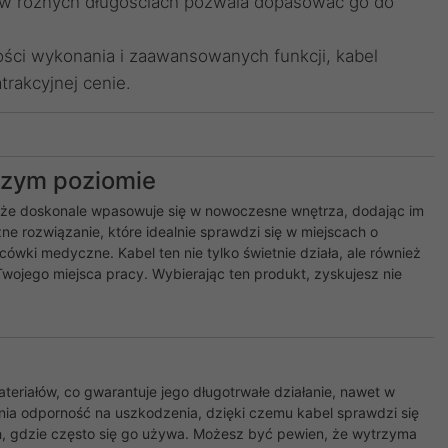
 w różnych długościach pozwala dopasować go do
ści wykonania i zaawansowanych funkcji, kabel
rakcyjnej cenie.
szym poziomie
 że doskonale wpasowuje się w nowoczesne wnętrza, dodając im
zne rozwiązanie, które idealnie sprawdzi się w miejscach o
ówki medyczne. Kabel ten nie tylko świetnie działa, ale również
Twojego miejsca pracy. Wybierając ten produkt, zyskujesz nie
eriałów, co gwarantuje jego długotrwałe działanie, nawet w
ia odporność na uszkodzenia, dzięki czemu kabel sprawdzi się
h, gdzie często się go używa. Możesz być pewien, że wytrzyma