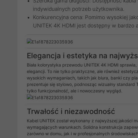
Szeroka gama długości: Dostępność kabla
indywidualnych potrzeb użytkownika.
Konkurencyjna cena: Pomimo wysokiej jako
UNITEK 4K HDMI jest dostępny w bardzo at
Elegancja i estetyka na najwyż
Biała kolorystyka przewodu UNITEK 4K HDMI sprawia,
elegancji. To nie tylko praktyczne, ale również estetyc
wysokich wymaganiach, takich jak biura, banki czy plac
prezentuje się stylowo, podnosząc wizualny standard 
tylko funkcjonalność, ale i nowoczesny wygląd.
Trwałość i niezawodność
Kabel UNITEK został wykonany z najwyższej jakości mat
wymagających warunkach. Solidna konstrukcja zapewn
zarówno w domu, jak i w profesjonalnych środowiskac