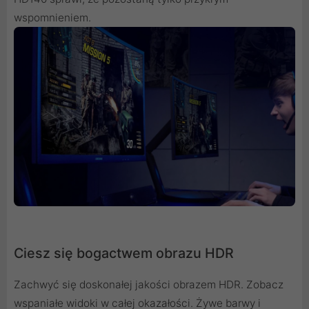
wspomnieniem.
Ciesz się bogactwem obrazu HDR
Zachwyć się doskonałej jakości obrazem HDR. Zobacz
wspaniałe widoki w całej okazałości. Żywe barwy i