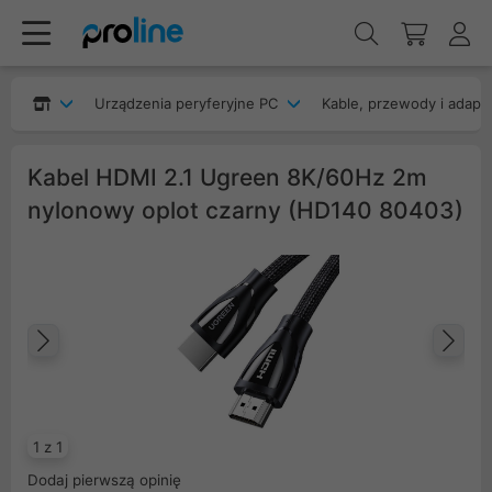
Urządzenia peryferyjne PC
Kable, przewody i adapt
Kabel HDMI 2.1 Ugreen 8K/60Hz 2m
nylonowy oplot czarny (HD140 80403)
Poprzedni
Na
1 z 1
Dodaj pierwszą opinię