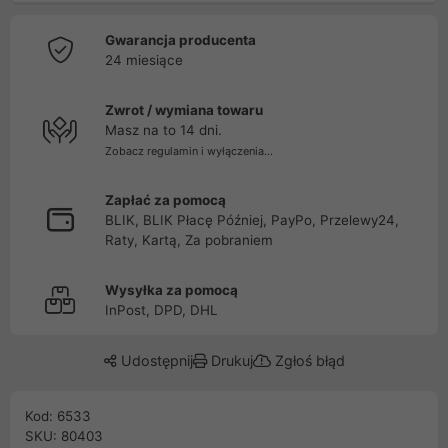
Gwarancja producenta
24 miesiące
Zwrot / wymiana towaru
Masz na to 14 dni.
Zobacz regulamin i wyłączenia...
Zapłać za pomocą
BLIK, BLIK Płacę Później, PayPo, Przelewy24,
Raty, Kartą, Za pobraniem
Wysyłka za pomocą
InPost, DPD, DHL
Udostępnij
Drukuj
Zgłoś błąd
Kod: 6533
SKU: 80403