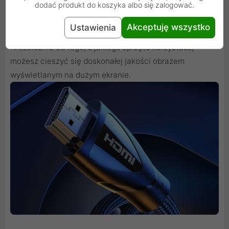
dodać produkt do koszyka albo się zalogować.
Produkt jest kompatybilny z wieloma różnymi
urządzeniami. Z jego pomocą podłączysz między innymi
Akceptuję wszystko
Ustawienia
konsolę do gier lub laptopa do telewizora czy projektora.
Niezależnie od tego, z jakiego sprzętu korzystasz,
możesz cieszyć się doskonałej jakości obrazem
wyświetlanym na dużym ekranie.