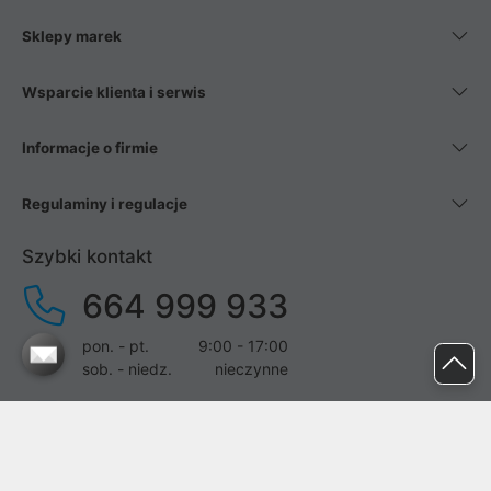
Sklepy marek
Wsparcie klienta i serwis
Informacje o firmie
Regulaminy i regulacje
Szybki kontakt
664 999 933
pon. - pt.
9:00 - 17:00
sob. - niedz.
nieczynne
pomoc@proline.pl
Dołącz do nas