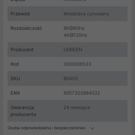
Przewód
Miedziany cynowany
Rozdzielczość
8K@60Hz
4K@120Hz
Producent
UGREEN
Kod
0000006533
SKU
80403
EAN
6957303884032
Gwarancja
24 miesiące
producenta
Osoba odpowiedzialna i bezpieczeństwo