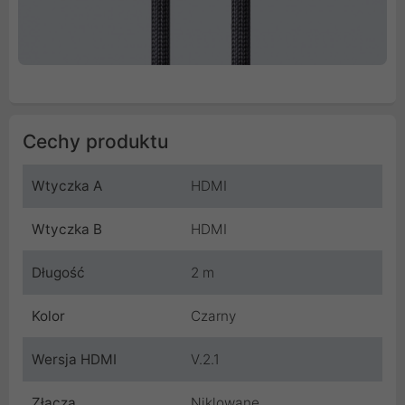
Cechy produktu
Wtyczka A
HDMI
Wtyczka B
HDMI
Długość
2 m
Kolor
Czarny
Wersja HDMI
V.2.1
Złącza
Niklowane