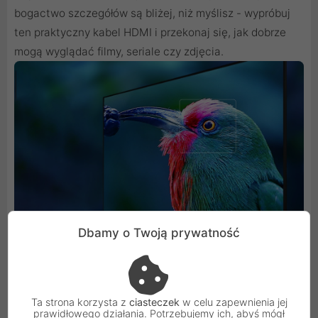
bogactwo szczegółów są bliżej, niż myślisz - wypróbuj
ten praktyczny kabel HDMI i przekonaj się, jak dobrze
mogą wyglądać filmy, seriale czy zdjęcia.
Dbamy o Twoją prywatność
Niesamowicie kompatybilny
Ta strona korzysta z
ciasteczek
w celu zapewnienia jej
prawidłowego działania. Potrzebujemy ich, abyś mógł