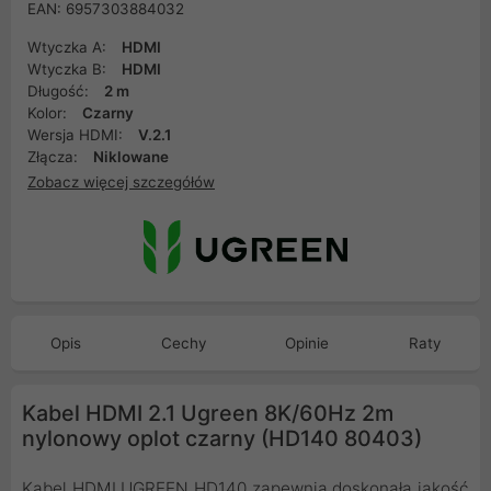
EAN: 6957303884032
Wtyczka A:
HDMI
Wtyczka B:
HDMI
Długość:
2 m
Kolor:
Czarny
Wersja HDMI:
V.2.1
Złącza:
Niklowane
Zobacz więcej szczegółów
Opis
Cechy
Opinie
Raty
Kabel HDMI 2.1 Ugreen 8K/60Hz 2m
nylonowy oplot czarny (HD140 80403)
Kabel HDMI UGREEN HD140 zapewnia doskonałą jakość