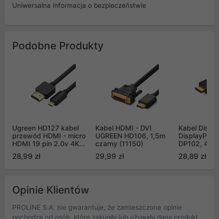
Uniwersalna informacja o bezpieczeństwie
Podobne Produkty
Ugreen HD127 kabel
Kabel HDMI - DVI
Kabel Displa
przewód HDMI - micro
UGREEN HD106, 1,5m
DisplayPort
HDMI 19 pin 2.0v 4K
czarny (11150)
DP102, 4K, 
60Hz 30AWG 3m -
(10211)
28,99 zł
29,99 zł
28,89 zł
czarny (30104)
Opinie Klientów
PROLINE S.A. nie gwarantuje, że zamieszczone opinie
pochodzą od osób, które zakupiły lub używały dany produkt.